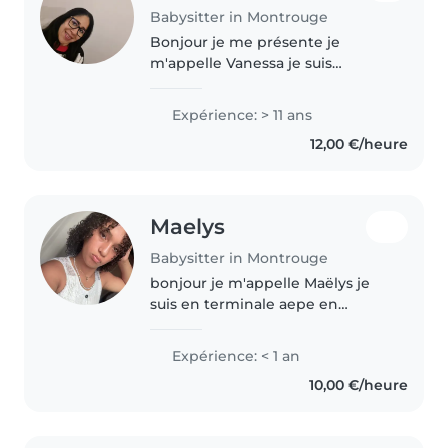
Babysitter in Montrouge
Bonjour je me présente je
m'appelle Vanessa je suis
d'origine Péruvienne (langue
maternelle espagnol) je suis
Expérience: > 11 ans
Auxiliaire parentale depuis 2005,
12,00 €/heure
j'aime beaucoup mes métiers
cars je..
Maelys
Babysitter in Montrouge
bonjour je m'appelle Maëlys je
suis en terminale aepe en
alternance en école maternelle .
j'ai pu faire plusieurs stages en
Expérience: < 1 an
crèche qui ce sont super bien
10,00 €/heure
passés j'ai eu le brevet avec..