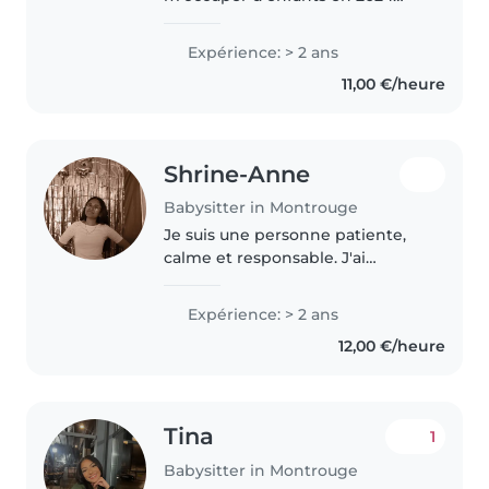
grâce au babysitting ainsi qu'à
mes stages pratiques BAFA en
Expérience: > 2 ans
centre de loisirs. Ces
11,00 €/heure
expériences se sont révélées
très enrichissantes..
Shrine-Anne
Babysitter in Montrouge
Je suis une personne patiente,
calme et responsable. J'ai
l'habitude de m'occuper de mes
petits cousins, ce qui m'a appris
Expérience: > 2 ans
à être attentive à leurs besoins.
12,00 €/heure
J'aime passer du temps..
Tina
1
Babysitter in Montrouge