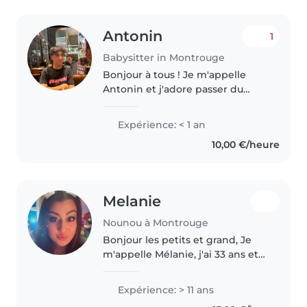
Antonin
1
Babysitter in Montrouge
Bonjour à tous ! Je m'appelle
Antonin et j'adore passer du
temps avec les enfants. En tant
que grand frère d'une petite
Expérience: < 1 an
sœur, j'ai développé une passion
10,00 €/heure
pour veiller sur eux et créer..
Melanie
Nounou à Montrouge
Bonjour les petits et grand, Je
m'appelle Mélanie, j'ai 33 ans et
je travaille dans le domaine de la
petite enfance depuis 2014.
Expérience: > 11 ans
Titulaire du CAP Petite Enfance