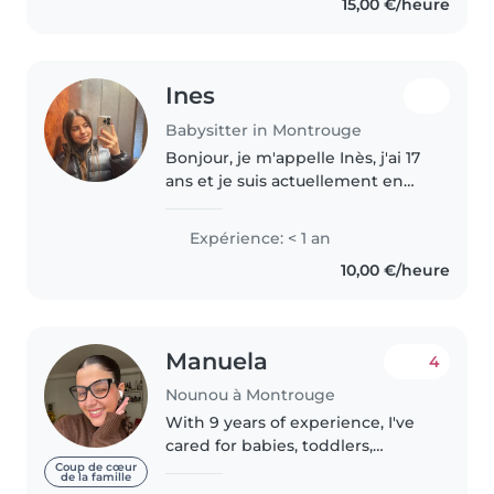
15,00 €/heure
obtenu en 2014, puis..
Ines
Babysitter in Montrouge
Bonjour, je m'appelle Inès, j'ai 17
ans et je suis actuellement en
classe de première à Notre-
Dame-de-Sion. Je suis une
Expérience: < 1 an
personne responsable, patiente
10,00 €/heure
et sérieuse. Jaime bien passer..
Manuela
4
Nounou à Montrouge
With 9 years of experience, I've
cared for babies, toddlers,
preschoolers, and teens,
Coup de cœur
de la famille
including children with ADHD