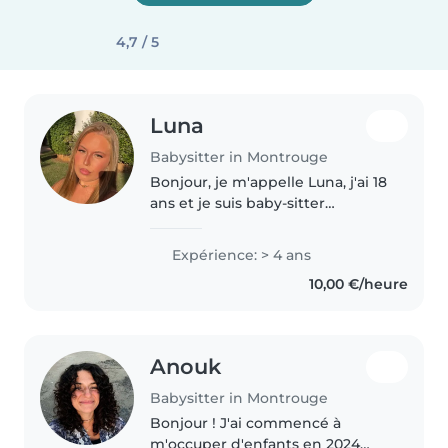
4,7 / 5
Luna
Babysitter in Montrouge
Bonjour, je m'appelle Luna, j'ai 18
ans et je suis baby-sitter
responsable et expérimentée.
J'ai déjà 3 ans d'expérience avec
Expérience: > 4 ans
des enfants de tout âge, de la
10,00 €/heure
petite enfance jusqu'à..
Anouk
Babysitter in Montrouge
Bonjour ! J'ai commencé à
m'occuper d'enfants en 2024