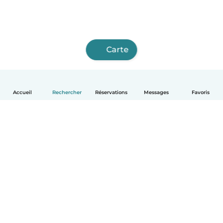
Carte
Accueil
Rechercher
Réservations
Messages
Favoris
Français
Comment ça marche
Aide
Conditions et confidentialité
Tarifs
Coordonnées de l'entreprise