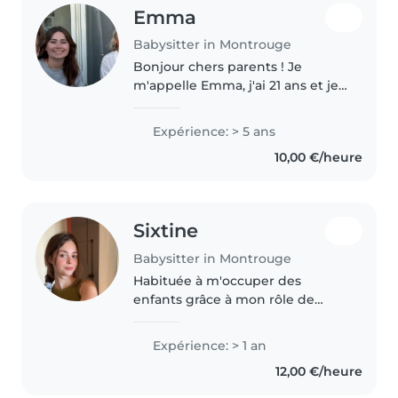
Emma
Babysitter in Montrouge
Bonjour chers parents ! Je
m'appelle Emma, j'ai 21 ans et je
suis étudiante en droit. J'ai déjà
eu l'occasion de réaliser de
Expérience: > 5 ans
nombreux babysittings, aussi
10,00 €/heure
bien ponctuels que réguliers,..
Sixtine
Babysitter in Montrouge
Habituée à m'occuper des
enfants grâce à mon rôle de
grande sœur, j'ai développé
patience, sens des
Expérience: > 1 an
responsabilités et bienveillance.
12,00 €/heure
J'ai également obtenu le PSC1
pour être capable..