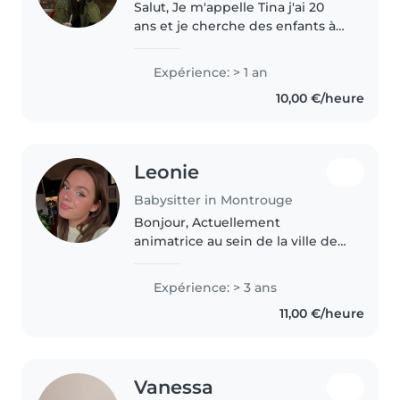
Salut, Je m'appelle Tina j'ai 20
ans et je cherche des enfants à
garder. Je suis dispo pour faire
du baby-sitting toute la semaine
Expérience: > 1 an
à n'importe quel heure. Je peux
10,00 €/heure
m'occuper des petits,..
Leonie
Babysitter in Montrouge
Bonjour, Actuellement
animatrice au sein de la ville de
Montrouge je suis aussi
diplômée d'un master MEEF
Expérience: > 3 ans
pour être enseignante, ainsi que
11,00 €/heure
du BAFA. Si vous avez besoin
d'une baby..
Vanessa