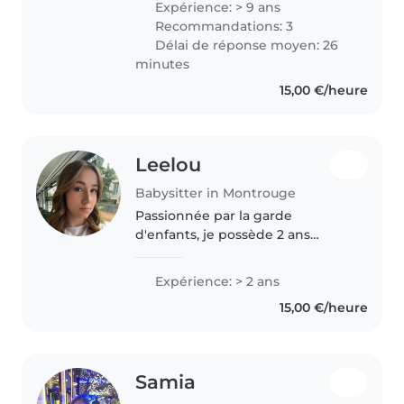
Expérience: > 9 ans
and autism. I'm fluent in English,
Recommandations: 3
French, and Italian, and love..
Délai de réponse moyen: 26
minutes
15,00 €/heure
Leelou
Babysitter in Montrouge
Passionnée par la garde
d'enfants, je possède 2 ans
d'expérience avec des enfants
de tous âges, y compris ceux
Expérience: > 2 ans
ayant des besoins spéciaux. Je
15,00 €/heure
parle couramment français et je
fais un..
Samia