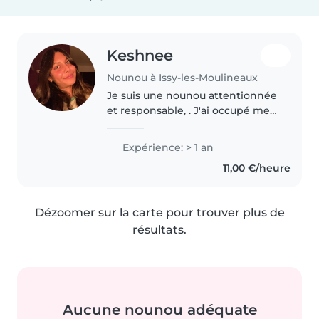
Keshnee
Nounou à Issy-les-Moulineaux
Je suis une nounou attentionnée
et responsable, . J'ai occupé mes
neveux et nièce .Je parle
couramment français et anglais.
Expérience: > 1 an
J'adore dessiner, faire des
11,00 €/heure
travaux manuels et jouer avec..
Dézoomer sur la carte pour trouver plus de
résultats.
Aucune nounou adéquate