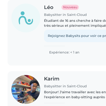
Léo
Nouveau
Babysitter in Saint-Cloud
Étudiant de 16 ans cherche à faire du
très sérieux et pleinement impliqu
activement et essaie pertinemment
montrer ma.seriosite..
Rejoignez Babysits pour voir ce pr
Expérience: < 1 an
Karim
Babysitter in Saint-Cloud
Bonjour! J'aime travailler avec les en
l'expérience en baby-sitting auprès 
et sœurs. Je parle couramment l'angla