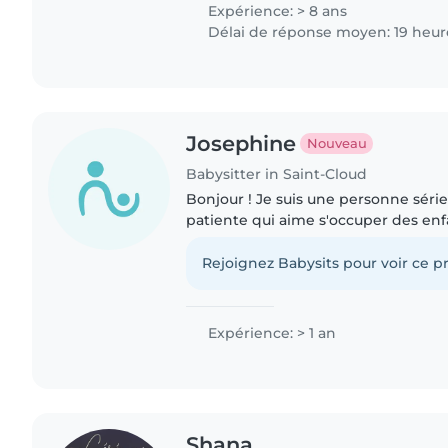
douce, fiable..
Expérience: > 8 ans
Délai de réponse moyen: 19 heur
Josephine
Nouveau
Babysitter in Saint-Cloud
Bonjour ! Je suis une personne séri
patiente qui aime s'occuper des enfa
à leur sécurité et j'aime jouer avec e
faire..
Rejoignez Babysits pour voir ce pr
Expérience: > 1 an
Shana