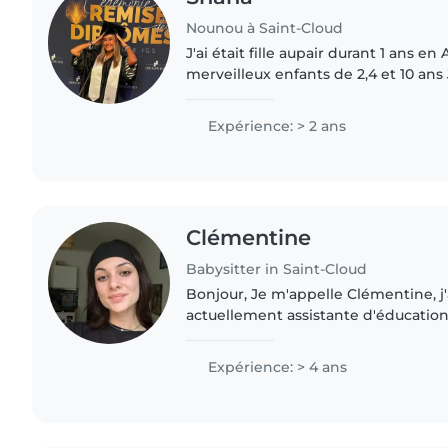
Nounou à Saint-Cloud
J'ai était fille aupair durant 1 ans en
merveilleux enfants de 2,4 et 10 ans J
solaire souriante j'adore les enfants
créatif
Expérience: > 2 ans
Clémentine
Babysitter in Saint-Cloud
Bonjour, Je m'appelle Clémentine, j'ai 21 ans et je suis
actuellement assistante d'éducation
scolaire (collège et lycée). Je m'o
classe de CM1/CM2..
Expérience: > 4 ans