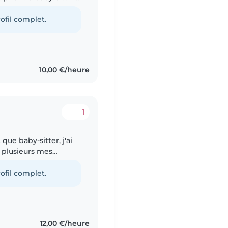
, patiente et
ofil complet.
10,00 €/heure
1
 que baby-sitter, j'ai
 plusieurs mes
ants lorsque j'étais
ofil complet.
12,00 €/heure