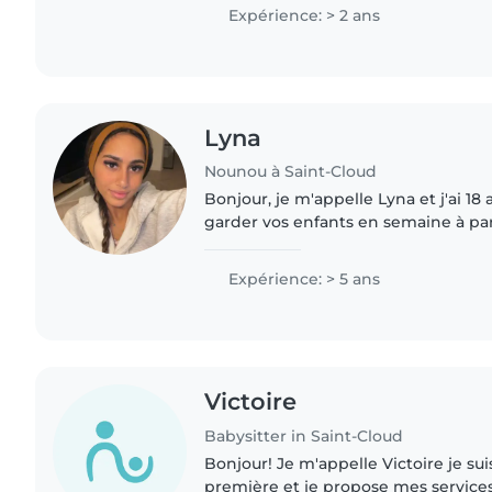
me débrouille..
Expérience: > 2 ans
Lyna
Nounou à Saint-Cloud
Bonjour, je m'appelle Lyna et j'ai 18
garder vos enfants en semaine à par
end selon vos besoins. Je suis une personne sérieuse,
douce et très..
Expérience: > 5 ans
Victoire
Babysitter in Saint-Cloud
Bonjour! Je m'appelle Victoire je sui
première et je propose mes services