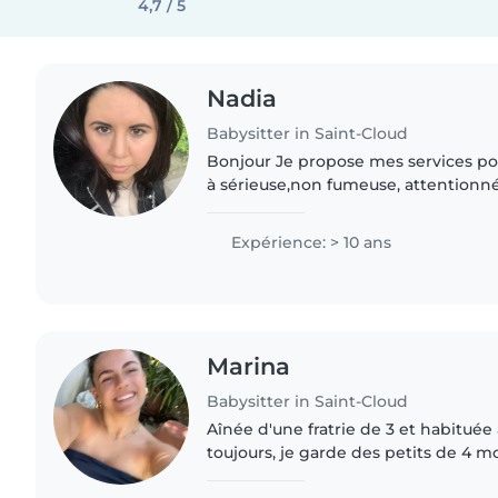
4,7 / 5
Nadia
Babysitter in Saint-Cloud
Bonjour Je propose mes services po
à sérieuse,non fumeuse, attentionnée
plus de 20 ans d'expérience auprès 
Je peux..
Expérience: > 10 ans
Marina
Babysitter in Saint-Cloud
Aînée d'une fratrie de 3 et habituée
toujours, je garde des petits de 4 mo
plus de 10 ans. Très à l'aise avec les t