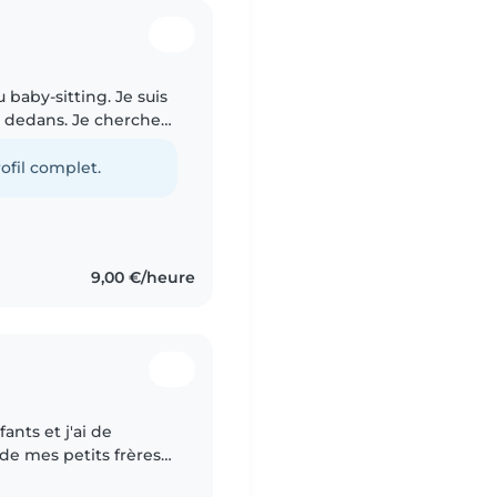
 baby-sitting. Je suis
é dedans. Je cherche
 d'en trouver pour
ofil complet.
9,00 €/heure
fants et j'ai de
de mes petits frères
is et le français et je