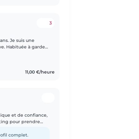
3
 ans. Je suis une
ve. Habituée à garder
âge, je suis également
11,00 €/heure
ique et de confiance,
tting pour prendre
entionnée et
ofil complet.