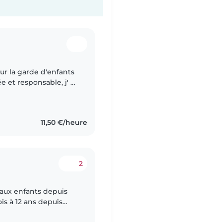
ur la garde d'enfants
 et responsable, j' ai
d'enfants de tout âge.
11,50 €/heure
2
 aux enfants depuis
is à 12 ans depuis
out-petits, je suis