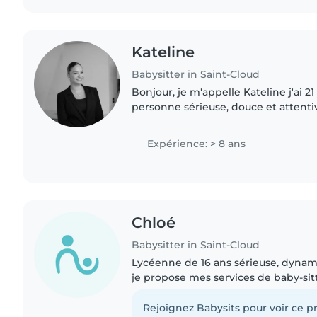
Kateline
Babysitter in Saint-Cloud
Bonjour, je m'appelle Kateline j'ai 21
personne sérieuse, douce et attenti
des enfants depuis mon plus jeune 
à l'aise avec..
Expérience: > 8 ans
Chloé
Babysitter in Saint-Cloud
Lycéenne de 16 ans sérieuse, dynam
je propose mes services de baby-si
soin de vos enfants (5 ans et +). Att
responsable, je sais..
Rejoignez Babysits pour voir ce pr