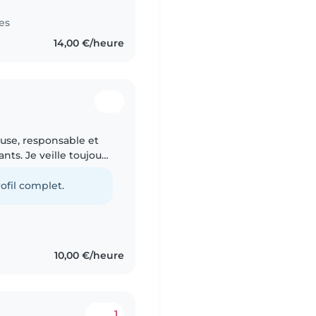
es
14,00 €/heure
euse, responsable et
nts. Je veille toujours
ux, les occuper et leur
ofil complet.
10,00 €/heure
1