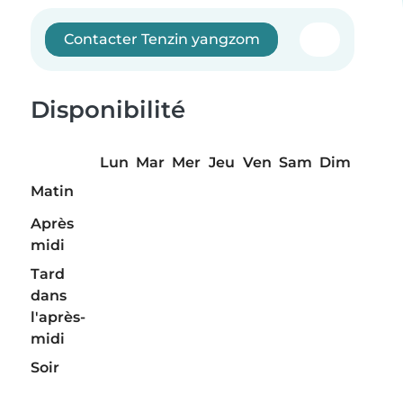
Contacter Tenzin yangzom
Disponibilité
Lun
Mar
Mer
Jeu
Ven
Sam
Dim
Matin
Après
midi
Tard
dans
l'après-
midi
Soir