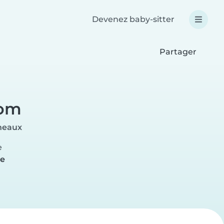
Devenez baby-sitter
Partager
zom
ineaux
e
re