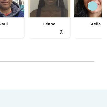
Paul
Léane
Stella
(1)