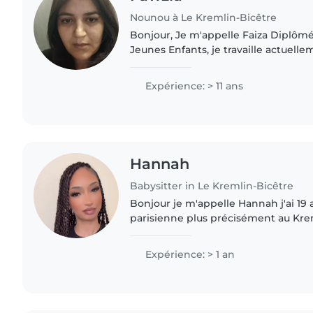
Nounou à Le Kremlin-Bicêtre
Bonjour, Je m'appelle Faiza Diplômée Éducatrice de
Jeunes Enfants, je travaille actuell
Family Plus et j’ai 16 ans d’expérien
d’enfants âgés de..
Expérience: > 11 ans
Hannah
Babysitter in Le Kremlin-Bicêtre
Bonjour je m'appelle Hannah j'ai 19 a
parisienne plus précisément au Kreml
plusieurs expériences dans la garde 
plusieurs..
Expérience: > 1 an