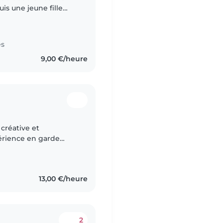
is une jeune fille
également cheffe
es
9,00 €/heure
 créative et
érience en garde
olescents). J'ai 28ans,
13,00 €/heure
2