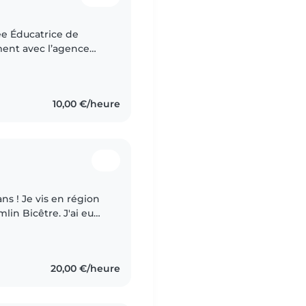
ement avec l’agence
ce dans la garde
10,00 €/heure
ns ! Je vis en région
in Bicêtre. J'ai eu
d'enfants, j'ai gardée
20,00 €/heure