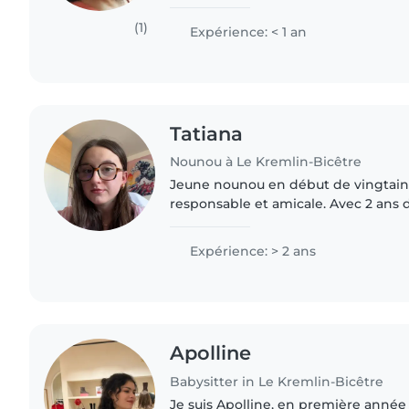
des enfants et veiller à leur bien-êtr
suis quelqu'un..
(1)
Expérience: < 1 an
Tatiana
Nounou à Le Kremlin-Bicêtre
Jeune nounou en début de vingtaine,
responsable et amicale. Avec 2 ans
d'enfants, je m'occupe avec plaisir 
préscolaire et..
Expérience: > 2 ans
Apolline
Babysitter in Le Kremlin-Bicêtre
Je suis Apolline, en première année