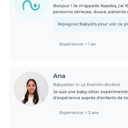
Bonjour ! Je m'appelle Nassiba, j'ai 1
personne sérieuse, douce, patiente 
Même si je suis jeune, j'ai déjà bea
avec les enfants..
Rejoignez Babysits pour voir ce pr
Expérience: < 1 an
Ana
Babysitter in Le Kremlin-Bicêtre
Je suis une baby-sitter expérimenté
d'expérience auprès d'enfants de to
petits aux adolescents. Je suis resp
attentive. Je parle couramment..
Expérience: > 2 ans