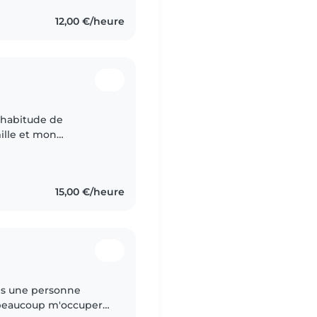
12,00 €/heure
l'habitude de
ille et mon
ants et je les ai
15,00 €/heure
e beaucoup m'occuper