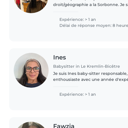
droit/géographie a la Sorbonne. Je su
dynamique et responsable. Je suis 
scout et j'ai l'habitude..
Expérience: > 1 an
Délai de réponse moyen: 8 heur
Ines
Babysitter in Le Kremlin-Bicêtre
Je suis Ines baby-sitter responsable,
enthousiaste avec une année d'exp
d'enfants (maternelle, primaire et ad
je parle anglais et..
Expérience: > 1 an
Fawzia