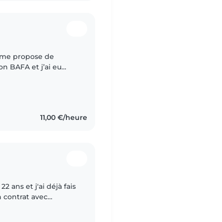
on BAFA et j’ai eu
 avec les enfants. Je
11,00 €/heure
2 ans et j'ai déjà fais
un contrat avec
gulièrement. J'adore