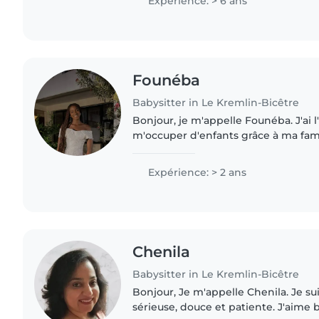
Expérience: > 6 ans
Founéba
Babysitter in Le Kremlin-Bicêtre
Bonjour, je m'appelle Founéba. J'ai 
m'occuper d'enfants grâce à ma fam
entourage. J'ai souvent gardé des enf
accompagnés dans leurs activités...
Expérience: > 2 ans
Chenila
Babysitter in Le Kremlin-Bicêtre
Bonjour, Je m'appelle Chenila. Je suis une personne
sérieuse, douce et patiente. J'aim