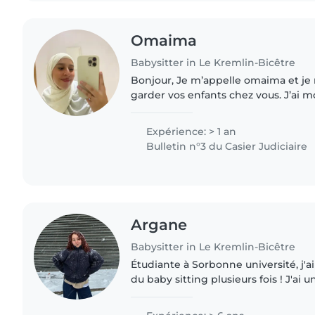
Omaima
Babysitter in Le Kremlin-Bicêtre
Bonjour, Je m’appelle omaima et je me propose de
garder vos enfants chez vous. J’ai m
l’occasion d’acquérir de l’expérience
suis étudiante en..
Expérience: > 1 an
Bulletin n°3 du Casier Judiciaire
Argane
Babysitter in Le Kremlin-Bicêtre
Étudiante à Sorbonne université, j'ai 2
du baby sitting plusieurs fois ! J'ai 
Kinougarde, avec qui je travaille ré
les enfants,..