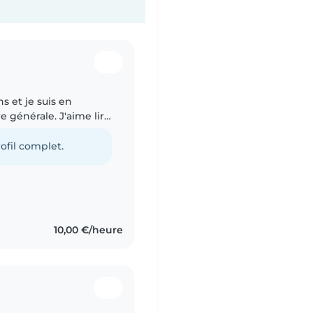
ns et je suis en
 générale. J'aime lire
s animaux et la mode
ofil complet.
10,00 €/heure