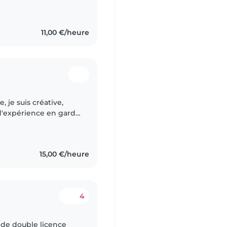
e et leur sécurité. Je
11,00 €/heure
 je suis créative,
 d'expérience en garde
des enfants en âge
15,00 €/heure
4
 de double licence