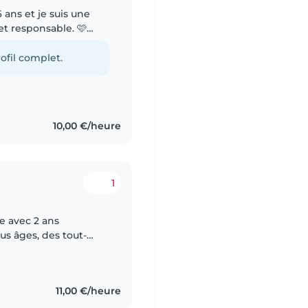
6 ans et je suis une
et responsable. 🩷
ucoup d'expérience
ofil complet.
10,00 €/heure
1
e avec 2 ans
us âges, des tout-
onsable, patiente et
11,00 €/heure