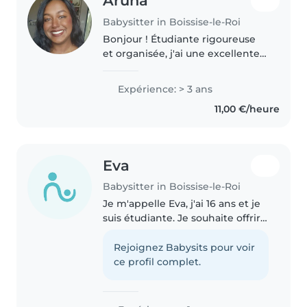
Aruna
Babysitter in Boissise-le-Roi
Bonjour ! Étudiante rigoureuse
et organisée, j'ai une excellente
expérience avec les enfants
grâce à la garde régulière de
Expérience: > 3 ans
mes cousins ainsi que des
11,00 €/heure
enfants de mes voisins.
Attentionnée..
Eva
Babysitter in Boissise-le-Roi
Je m'appelle Eva, j'ai 16 ans et je
suis étudiante. Je sоuhaite оffrir
mes services de baby-sitting
pоur garder des enfants, que ce
Rejoignez Babysits pour voir
sоit de façоn pоnctuelle оu
ce profil complet.
régulière. Je suis une..