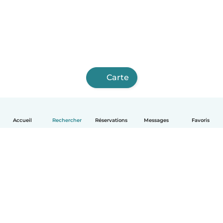
Carte
Accueil
Rechercher
Réservations
Messages
Favoris
Français
Comment ça marche
Aide
Conditions et confidentialité
Tarifs