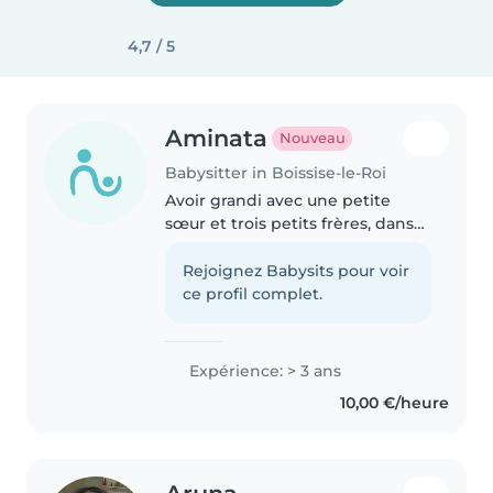
4,7 / 5
Aminata
Nouveau
Babysitter in Boissise-le-Roi
Avoir grandi avec une petite
sœur et trois petits frères, dans
je suis occupé, je me sens très
Alezes avec mes enfants car je
Rejoignez Babysits pour voir
suis patiente sérieuse et motivée
ce profil complet.
à faire ce job
Expérience: > 3 ans
10,00 €/heure