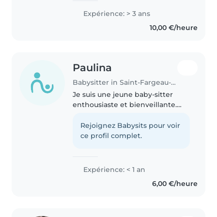
garde d'enfants, principalement
Expérience: > 3 ans
avec des enfants en âge
10,00 €/heure
préscolaire et scolaire. Je suis..
Paulina
Babysitter in Saint-Fargeau-Ponthierry
Je suis une jeune baby-sitter
enthousiaste et bienveillante.
Même si je n'ai pas encore
d'expérience professionnelle, j'ai
Rejoignez Babysits pour voir
développé de solides
ce profil complet.
compétences pour m'occuper
des enfants..
Expérience: < 1 an
6,00 €/heure