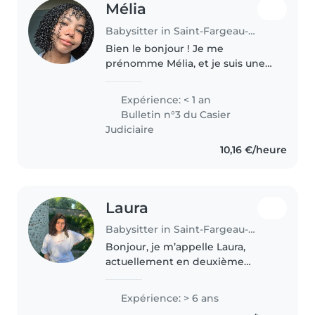
Mélia
Babysitter in Saint-Fargeau-Ponthierry
Bien le bonjour ! Je me
prénomme Mélia, et je suis une
jeune baby-sitter de 20 ans,
empathique, patiente et
Expérience: < 1 an
attentive, à Saint-Fargeau-
Bulletin n°3 du Casier
Ponthierry. Bien que je n'aie pas
Judiciaire
encore d'expérience..
10,16 €/heure
Laura
Babysitter in Saint-Fargeau-Ponthierry
Bonjour, je m’appelle Laura,
actuellement en deuxième
année de licence éducatrice de
jeunes enfants, Depuis l’âge de
Expérience: > 6 ans
15 ans je travaille auprès d’enfant