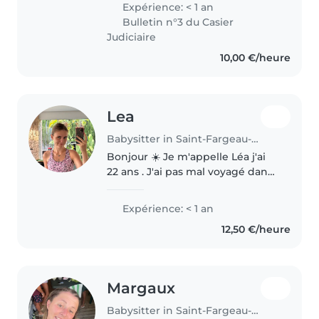
Expérience: < 1 an
épanouissement. Grâce à mon
Bulletin n°3 du Casier
expérience en crèche, j'ai appris
Judiciaire
à accompagner..
10,00 €/heure
Lea
Babysitter in Saint-Fargeau-Ponthierry
Bonjour ☀️ Je m'appelle Léa j'ai
22 ans . J'ai pas mal voyagé dans
la vie que ce soit personnel ou
professionnel. Durant des
Expérience: < 1 an
voyages j'ai pu être animatrice
12,50 €/heure
saisonnière avec enfants..
Margaux
Babysitter in Saint-Fargeau-Ponthierry