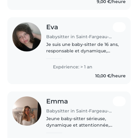
9,00 €/heure
(garderie, atelier, baby-sitting)..
Eva
Babysitter in Saint-Fargeau-Ponthierry
Je suis une baby-sitter de 16 ans,
responsable et dynamique,
passionnée par l'éveil des tout-
petits. Avec un an d'expérience
Expérience: > 1 an
auprès d'enfants d'âge
10,00 €/heure
préscolaire, je propose des
activités..
Emma
Babysitter in Saint-Fargeau-Ponthierry
Jeune baby-sitter sérieuse,
dynamique et attentionnée,
j'aime m'occuper des enfants et
contribuer à leur