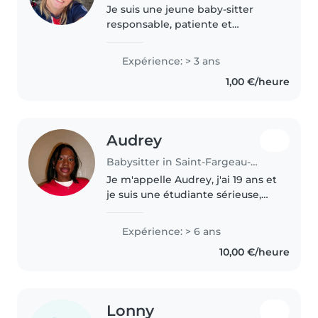
Je suis une jeune baby-sitter
responsable, patiente et
bienveillante, avec 3 ans
d'expérience auprès de jeunes
Expérience: > 3 ans
enfants, notamment en centre
1,00 €/heure
de loisirs. Actuellement en
formation en..
Audrey
Babysitter in Saint-Fargeau-Ponthierry
Je m'appelle Audrey, j'ai 19 ans et
je suis une étudiante sérieuse,
bienveillante et très
responsable. Depuis l'âge de 14
Expérience: > 6 ans
ans, j'ai régulièrement gardé des
10,00 €/heure
enfants, que ça soit mes..
Lonny