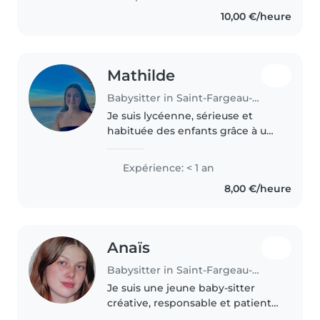
enfants et j'ai naturellement un
10,00 €/heure
très bon lien avec eux...
Mathilde
Babysitter in Saint-Fargeau-Ponthierry
Je suis lycéenne, sérieuse et
habituée des enfants grâce à un
stage en école. Titulaire du PSC1,
je suis responsable, attentionnée
Expérience: < 1 an
et à l'aise avec les plus petits.
8,00 €/heure
Anaïs
Babysitter in Saint-Fargeau-Ponthierry
Je suis une jeune baby-sitter
créative, responsable et patiente
avec 3 ans d'expérience en