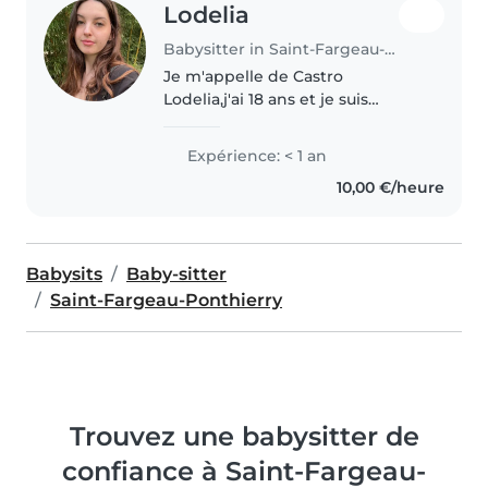
Lodelia
Babysitter in Saint-Fargeau-Ponthierry
Je m'appelle de Castro
Lodelia,j'ai 18 ans et je suis
actuellement en formation
d'éducatrice de jeunes enfants
Expérience: < 1 an
(EJE). Passionnée par le contact
10,00 €/heure
avec les enfants, j'ai réalisé 5
stages..
Babysits
Baby-sitter
Saint-Fargeau-Ponthierry
Trouvez une babysitter de
confiance à Saint-Fargeau-