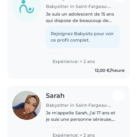
Babysitter in Saint-Fargeau-Ponthierry
Je suis un adolescent de 15 ans
qui dispose de beaucoup de
temps libre. Je suis une
personne très calme, patiente et
Rejoignez Babysits pour voir
à l'écoute. Je m'entends très
ce profil complet.
bien avec les enfants, mais aussi..
Expérience: > 2 ans
12,00 €/heure
Sarah
Babysitter in Saint-Fargeau-Ponthierry
Je m'appelle Sarah, j'ai 17 ans et
je suis une personne sérieuse,
responsable et motivée. J'aime
sincèrement m'occuper des
Expérience: > 2 ans