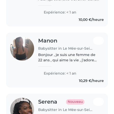
le social avec des enfants, je
m'occupe d'enfants depuis
Expérience: < 1 an
longtemps ( frères, neveux,
10,00 €/heure
nourrissons, voisins). Je
m'occuperai..
Manon
Babysitter in Le Mée-sur-Seine
Bonjour , je suis une femme de
22 ans , qui aime la vie , j'adore
m'occupe des enfants, je suis
souriante , ponctuelle , et je
Expérience: < 1 an
saurais amusée vos enfants ! ,
10,29 €/heure
J'aime le sport , sortir..
Serena
Nouveau
Babysitter in Le Mée-sur-Seine