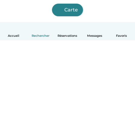
Carte
Accueil
Rechercher
Réservations
Messages
Favoris
Français
Comment ça marche
Aide
Conditions et confidentialité
Tarifs
Coordonnées de l'entreprise
Babysits pour les entreprises