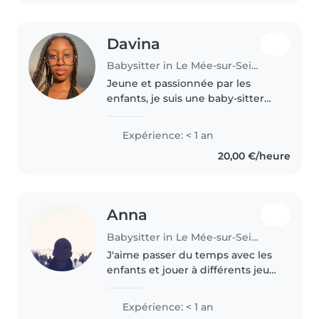
quelques mois..
Davina
Babysitter in Le Mée-sur-Seine
Jeune et passionnée par les
enfants, je suis une baby-sitter
empathique, calme et
responsable, idéale pour
Expérience: < 1 an
s'occuper de vos enfants en âge
20,00 €/heure
d'aller à l'école ou adolescents.
Bien que..
Anna
Babysitter in Le Mée-sur-Seine
J'aime passer du temps avec les
enfants et jouer à différents jeux
ou créer de nouvelles choses, car
j'adore dessiner et faire des
Expérience: < 1 an
activités manuelles ! J'aime