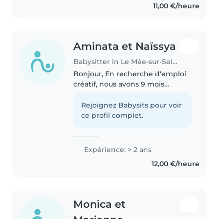
11,00 €/heure
beaucoup les animaux..
Aminata et Naïssya
Babysitter in Le Mée-sur-Seine
Bonjour, En recherche d'emploi
créatif, nous avons 9 mois
d'expérience avec des enfants
d'âge préscolaire et scolaire.
Rejoignez Babysits pour voir
Nous proposons des activités
ce profil complet.
manuelles, des jeux, des
séances..
Expérience: > 2 ans
12,00 €/heure
Monica et