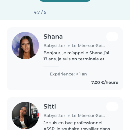
4,7 / 5
Shana
Babysitter in Le Mée-sur-Seine
Bonjour, je m’appelle Shana j’ai
17 ans, je suis en terminale et
j’adore passer du temps avec les
enfants. Je suis sérieuse,
Expérience: < 1 an
responsable et à l’écoute, et je
7,00 €/heure
sais m’adapter à différents..
Sitti
Babysitter in Le Mée-sur-Seine
Je suis en bac professionnel
ASSP, je souhaite travailler dans