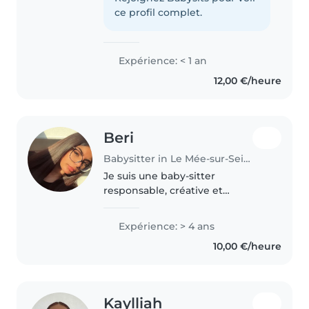
occupe toutes seules. merci de
ce profil complet.
me contacter si vous..
Expérience: < 1 an
12,00 €/heure
Beri
Babysitter in Le Mée-sur-Seine
Je suis une baby-sitter
responsable, créative et
empathique avec 8 ans
d'expérience. Je suis à l'aise avec
Expérience: > 4 ans
les enfants de tous âges, des
10,00 €/heure
bébés aux adolescents. Je parle
anglais, français..
Kaylliah