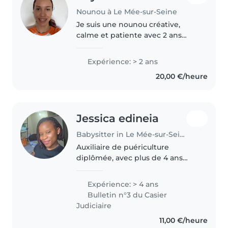
Nounou à Le Mée-sur-Seine
Je suis une nounou créative,
calme et patiente avec 2 ans
d'expérience dans la garde
d'enfants de tous âges. Je parle
Expérience: > 2 ans
français et j'adore dessiner, lire
20,00 €/heure
des histoires, faire des travaux..
Jessica edineia
Babysitter in Le Mée-sur-Seine
Auxiliaire de puériculture
diplômée, avec plus de 4 ans
d'expérience en crèche, je
propose des gardes à domicile
Expérience: > 4 ans
bienveillantes et adaptées au
Bulletin n°3 du Casier
rythme de chaque enfant.
Judiciaire
Attentive au..
11,00 €/heure