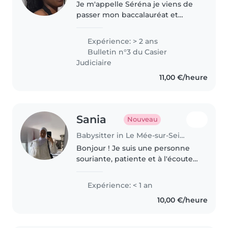
Je m'appelle Séréna je viens de
passer mon baccalauréat et
j'entame une année en BTS, Je
suis une personne calme et
Expérience: > 2 ans
réfléchie. Au premier abord, je
Bulletin n°3 du Casier
peux paraître discrète, puisque..
Judiciaire
11,00 €/heure
Sania
Nouveau
Babysitter in Le Mée-sur-Seine
Bonjour ! Je suis une personne
souriante, patiente et à l'écoute.
J'ai effectué deux stages en
école maternelle (2 semaines
Expérience: < 1 an
puis 1 mois), ce qui m'a permis
10,00 €/heure
d'acquérir de l'expérience..