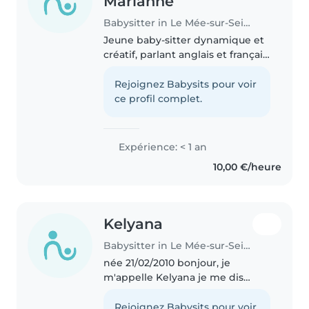
Marianne
Babysitter in Le Mée-sur-Seine
Jeune baby-sitter dynamique et
créatif, parlant anglais et français,
prêt à s'occuper de vos enfan
Rejoignez Babysits pour voir
ce profil complet.
Expérience: < 1 an
10,00 €/heure
Kelyana
Babysitter in Le Mée-sur-Seine
née 21/02/2010 bonjour, je
m'appelle Kelyana je me dis
qualifié pour ce travail car j'ai des
petits frères et sœurs et je m'en
Rejoignez Babysits pour voir