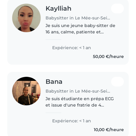
Kaylliah
Babysitter in Le Mée-sur-Seine
Je suis une jeune baby-sitter de
16 ans, calme, patiente et
enthousiaste. Bien que je n'aie
pas encore d'expérience
Expérience: < 1 an
professionnelle, j'ai suivi une
50,00 €/heure
formation CAP et j'adore
m'occuper..
Bana
Babysitter in Le Mée-sur-Seine
Je suis étudiante en prépa ECG
et issue d'une fratrie de 4
enfants dont ma petite sœur
dont je m'occupe depuis sa
Expérience: < 1 an
naissance. J'ai déjà été
10,00 €/heure
animatrice pour des enfants de