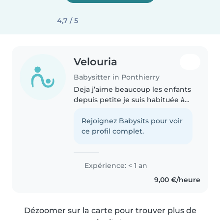
4,7 / 5
Velouria
Babysitter in Ponthierry
Deja j’aime beaucoup les enfants
depuis petite je suis habituée à
garder ma petite sœur qui a 3
ans de moins que moi ou mes
Rejoignez Babysits pour voir
cousines qui sont beaucoup plus
ce profil complet.
jeune. J’ai toujours voulu..
Expérience: < 1 an
9,00 €/heure
Dézoomer sur la carte pour trouver plus de