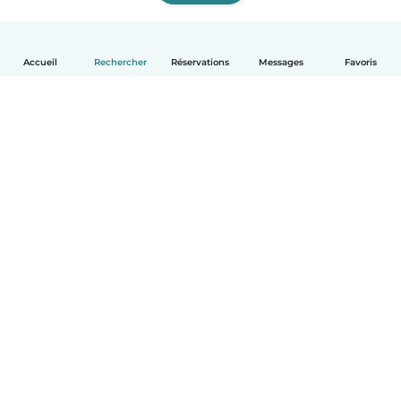
Accueil
Rechercher
Réservations
Messages
Favoris
Français
Comment ça marche
Aide
Conditions et confidentialité
Tarifs
Coordonnées de l'entreprise
Babysits pour les entreprises
Les normes communautaires