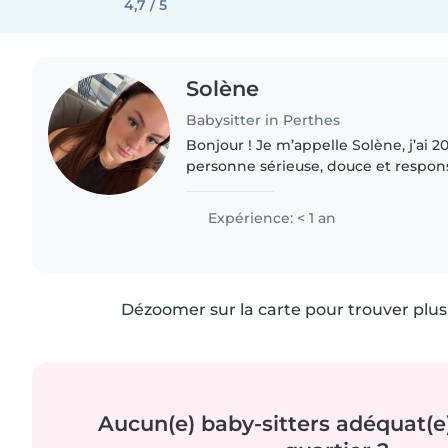
4,7 / 5
Solène
Babysitter in Perthes
Bonjour ! Je m’appelle Solène, j’ai 20
personne sérieuse, douce et respons
beaucoup le contact avec les enfant
toujours plaisir à m’occuper..
Expérience: < 1 an
Dézoomer sur la carte pour trouver plus 
Aucun(e) baby-sitters adéquat(e