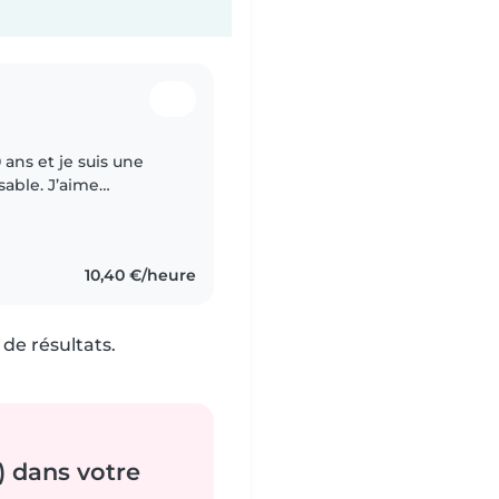
 ans et je suis une
able. J’aime
s et je prends
10,40 €/heure
de résultats.
) dans votre