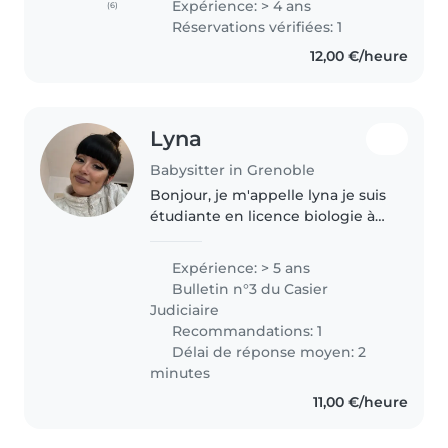
Expérience: > 4 ans
(6)
restauration. J'ai 6 ans
Réservations vérifiées: 1
d'expérience en tant que baby-
12,00 €/heure
sitter..
Lyna
Babysitter in Grenoble
Bonjour, je m'appelle lyna je suis
étudiante en licence biologie à
l'uga j'ai déjà eu l'habitude de
m'occuper de plusieurs enfants
Expérience: > 5 ans
notamment en allant les
Bulletin n°3 du Casier
récupérer à l'école, en les..
Judiciaire
Recommandations: 1
Délai de réponse moyen: 2
minutes
11,00 €/heure