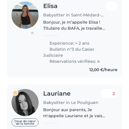
Elisa
Babysitter in Saint-Médard-d'Eyrans
Bonjour, je m’appelle Elisa !
Titulaire du BAFA, je travaille
(1)
depuis deux ans en centre de
loisirs avec des enfants de
Expérience: > 2 ans
maternelle, tous les mercredis et
Bulletin n°3 du Casier
pendant les vacances scolaires...
Judiciaire
Réservations vérifiées: 4
12,00 €/heure
Lauriane
2
Babysitter in Le Pouliguen
Bonjour aux parents, Je
m'appelle Lauriane et je vais
bientôt sur mes 18 ans je suis en
Coup de cœur
de la famille
fin d'études en filière d'hôtellerie