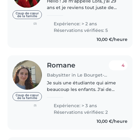
Hello ! Je m'appelle Lora, j'ai 29
ans et je reviens tout juste de
plusieurs années à Lisbonne. Je
Coup de cœur
de la famille
suis disponible les soirs et les
Expérience: > 2 ans
(2)
weekends pour des gardes à
Réservations vérifiées: 5
votre domicile. Je vis..
10,00 €/heure
Romane
4
Babysitter in Le Bourget-du-Lac
Je suis une étudiante qui aime
beaucoup les enfants. J'ai de
l'expérience avec les enfants de
Coup de cœur
de la famille
tout âge. Pendant 1an je
Expérience: > 3 ans
(1)
m'occupais d'un enfant de 4ans
Réservations vérifiées: 2
5h par semaine en
10,00 €/heure
allant/l'emmenant..