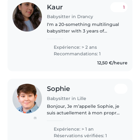
Kaur
1
Babysitter in Drancy
I'm a 20-something multilingual
babysitter with 3 years of
experience caring for babies,
toddlers, preschoolers, and
Expérience: > 2 ans
gradeschoolers. I'm creative,
Recommandations: 1
responsible, and sporty, with
12,50 €/heure
skills..
Sophie
Babysitter in Lille
Bonjour, Je m’appelle Sophie, je
suis actuellement à mon propre
(1)
compte et je voudrais garder vos
enfants. J'ai obtenu la base BAFA
Expérience: > 1 an
en juin 2022 et travaillée en tant
Réservations vérifiées: 1
qu'animatrice..