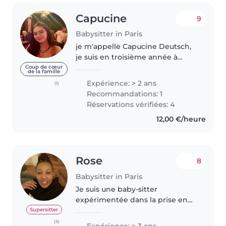
Capucine
9
Babysitter in Paris
je m'appelle Capucine Deutsch,
je suis en troisième année à
l'IESEG lille. Depuis plusieurs
Coup de cœur
de la famille
années je fais du baby-sitting
Expérience: > 2 ans
(1)
que ce soit pour des familles ou
Recommandations: 1
pour mes petites cousines...
Réservations vérifiées: 4
12,00 €/heure
Rose
8
Babysitter in Paris
Je suis une baby-sitter
expérimentée dans la prise en
charge des tout-petits, des
Supersitter
enfants d'âge préscolaire et des
(3)