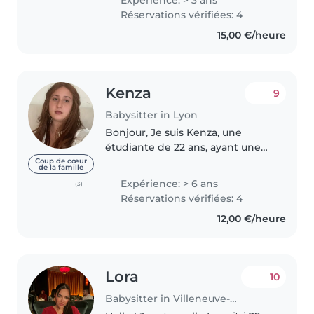
Expérience: > 3 ans
enfants d'âge scolaire. Avec 3 ans
Réservations vérifiées: 4
d'expérience, je suis
15,00 €/heure
responsable,..
Kenza
9
Babysitter in Lyon
Bonjour, Je suis Kenza, une
étudiante de 22 ans, ayant une
certaine expérience dans le
Coup de cœur
de la famille
domaine du baby-sitting, (j'ai en
Expérience: > 6 ans
(3)
effet gardé beaucoup d'enfants,
Réservations vérifiées: 4
dans mon entourage et de
12,00 €/heure
manière..
Lora
10
Babysitter in Villeneuve-Saint-Georges