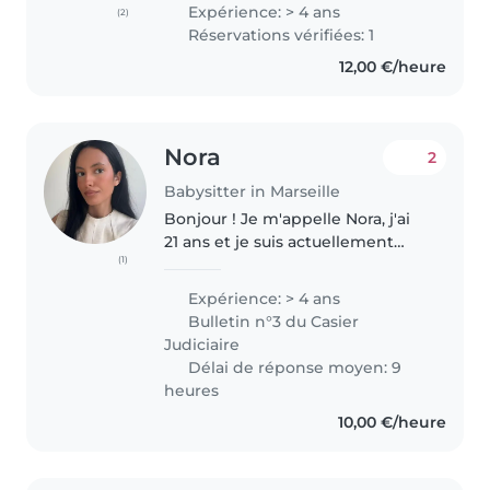
l'ai déjà eu l'occasion de garder
Expérience: > 4 ans
(2)
seule jusqu'à 15 enfants lors
Réservations vérifiées: 1
d'événements spéciaux comme
12,00 €/heure
des mariages..
Nora
2
Babysitter in Marseille
Bonjour ! Je m'appelle Nora, j'ai
21 ans et je suis actuellement
(1)
étudiante en double licence à
l'Université d'Aix-Marseille.
Expérience: > 4 ans
Sérieuse, dynamique et
Bulletin n°3 du Casier
polyglotte, je propose mes
Judiciaire
services..
Délai de réponse moyen: 9
heures
10,00 €/heure