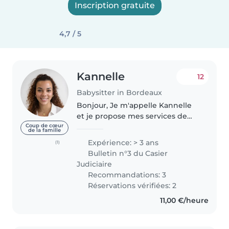
Inscription gratuite
4,7 / 5
Kannelle
12
Babysitter in Bordeaux
Bonjour, Je m'appelle Kannelle
et je propose mes services de
babysitting à Bordeaux. J'ai
Coup de cœur
de la famille
plusieurs années d'expérience
Expérience: > 3 ans
(1)
avec les enfants grâce à mes 16
Bulletin n°3 du Casier
mois en tant que fille au..
Judiciaire
Recommandations: 3
Réservations vérifiées: 2
11,00 €/heure