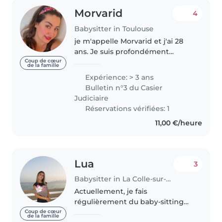
Morvarid
4
Babysitter in Toulouse
je m'appelle Morvarid et j'ai 28
ans. Je suis profondément
passionnée par le monde des
Coup de cœur
de la famille
enfants et j'ai une solide
Expérience: > 3 ans
expérience en tant qu'ancienne
Bulletin n°3 du Casier
enseignante de l'école primaire.
Judiciaire
Créative,..
Réservations vérifiées: 1
11,00 €/heure
Lua
3
Babysitter in La Colle-sur-Loup
Actuellement, je fais
régulièrement du baby-sitting
pour des enfants de tous âges.
Coup de cœur
de la famille