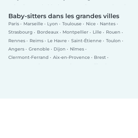
Baby-sitter après l'école
En semaine
Le week-end
Baby-sitters dans les grandes villes
Paris
Marseille
Lyon
Toulouse
Nice
Nantes
Strasbourg
Bordeaux
Montpellier
Lille
Rouen
Rennes
Reims
Le Havre
Saint-Étienne
Toulon
Angers
Grenoble
Dijon
Nîmes
Clermont-Ferrand
Aix-en-Provence
Brest
Le Mans
Amiens
Tours
Limoges
Villeurbanne
Besançon
Metz
Orléans
Mulhouse
Montreuil
Perpignan
Caen
Boulogne-Billancourt
Nancy