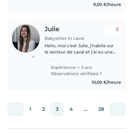
9,00 €/heure
Julie
2
Babysitter in Laval
Hello, moi c'est Julie, j'habite sur
le secteur de Laval et j'ai eu une
(1)
première grande expérience de
garde d'enfant lors de mes 2
Expérience: > 3 ans
années en tant qu'au pair aux
Réservations vérifiées: 1
États-Unis où j'avais..
10,00 €/heure
1
2
3
4
...
28