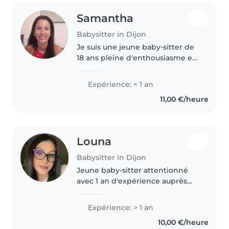
Samantha
Babysitter in Dijon
Je suis une jeune baby-sitter de
18 ans pleine d'enthousiasme et
de créativité, toujours à l'écoute .
Bien que je n'aie pas encore
Expérience: < 1 an
d'expérience professionnelle, je
11,00 €/heure
suis très responsable..
Louna
Babysitter in Dijon
Jeune baby-sitter attentionné
avec 1 an d'expérience auprès
des tout-petits et enfants d'âge
scolaire, certifié(e) premiers
Expérience: > 1 an
secours. Sensible et patient(e),
10,00 €/heure
j'ai également de l'expérience..