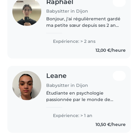
Raphaël
Babysitter in Dijon
Bonjour, j'ai régulièrement gardé
ma petite sœur depuis ses 2 ans
et mon petit frère depuis ses 10
ans pendant 2 ans. J'ai un très
Expérience: > 2 ans
bon lien avec les enfants et
12,00 €/heure
j'aime beaucoup passer..
Leane
Babysitter in Dijon
Étudiante en psychologie
passionnée par le monde de
l'enfance, je propose du baby-
sitting avec sérieux, douceur et
Expérience: > 1 an
bonne humeur 😊 Grâce à mes 21
10,50 €/heure
semaines de stage en crèche et
4 semaines..