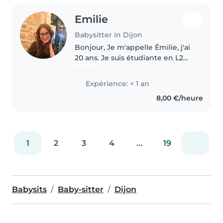
Emilie
Babysitter in Dijon
Bonjour, Je m'appelle Émilie, j'ai
20 ans. Je suis étudiante en L2
Gestion. J'ai l'habitude de garder
des enfants ayant 2 neveux et
Expérience: < 1 an
nièces de 18 mois. J'aime
8,00 €/heure
l'équitation, le tennis..
1
2
3
4
...
19
Babysits
Baby-sitter
Dijon