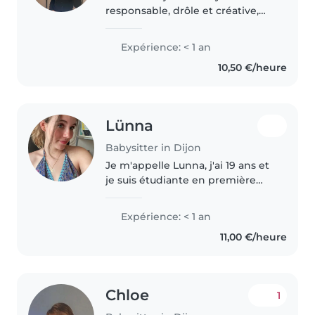
responsable, drôle et créative,
prête à s'occuper de vos enfants
avec enthousiasme ! Je n'ai pas
Expérience: < 1 an
d'expérience formelle mais de
10,50 €/heure
nombreuses expériences..
Lünna
Babysitter in Dijon
Je m'appelle Lunna, j'ai 19 ans et
je suis étudiante en première
année dans le domaine des
langues, notamment l'anglais.
Expérience: < 1 an
J'ai toujours eu un très bon
11,00 €/heure
contact avec les enfants et
j'adore..
Chloe
1