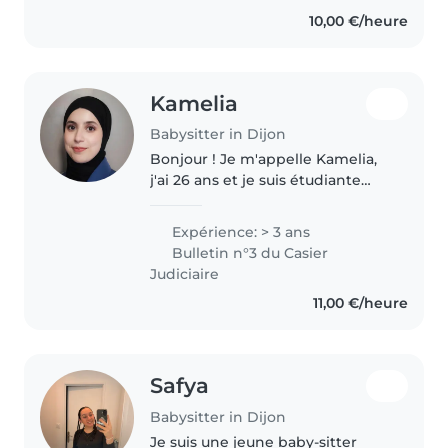
Polyvalente, j'adore le dessin, les
10,00 €/heure
langues et les travaux manuels...
Kamelia
Babysitter in Dijon
Bonjour ! Je m'appelle Kamelia,
j'ai 26 ans et je suis étudiante
ingénieure en TSI à l'Université
de Bourgogne Europe à Dijon.
Expérience: > 3 ans
Passionnée par les enfants, je
Bulletin n°3 du Casier
crée naturellement des..
Judiciaire
11,00 €/heure
Safya
Babysitter in Dijon
Je suis une jeune baby-sitter