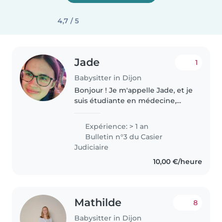
4,7 / 5
Jade
1
Babysitter in Dijon
Bonjour ! Je m'appelle Jade, et je
suis étudiante en médecine,
dans le but de devenir pédiatre !
J'ai 2 ans d'expérience avec les
Expérience: > 1 an
enfants de 1 ans à 12 ans. Je suis
Bulletin n°3 du Casier
formée aux soins..
Judiciaire
10,00 €/heure
Mathilde
8
Babysitter in Dijon