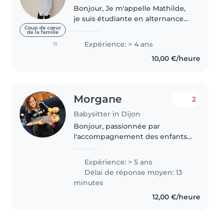
Bonjour, Je m'appelle Mathilde,
je suis étudiante en alternance
en Master. J'ai une expérience
Coup de cœur
de la famille
significative dans la garde
Expérience: > 4 ans
(1)
d'enfants : Pendant 2 ans, j'ai pris
10,00 €/heure
soin de 2 petites..
Morgane
2
Babysitter in Dijon
Bonjour, passionnée par
l'accompagnement des enfants
et attentive à leur bien-être, je
souhaite aujourd'hui proposer
Expérience: > 5 ans
mes services de garde avec
Délai de réponse moyen: 13
sérieux et bienveillance. Mon
minutes
parcours..
12,00 €/heure