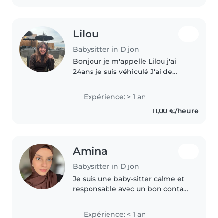
Lilou
Babysitter in Dijon
Bonjour je m'appelle Lilou j'ai
24ans je suis véhiculé J'ai de
nombreuses expériences en
babysitting, via l'agence Top
Expérience: > 1 an
famille, ce serait un plaisir pour
11,00 €/heure
moi de vous rendre service..
Amina
Babysitter in Dijon
Je suis une baby-sitter calme et
responsable avec un bon contact
auprès des enfants d'âge
préscolaire et scolaire.
Expérience: < 1 an