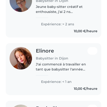
Babysitter in Dijon
Jeune baby-sitter créatif et
enthousiste, j'ai 2 ns
d'expérience vec les bébés et les
tout-petits. Diplômé CAP, je suis
Expérience: > 2 ans
à l'aise avec les tâches
10,00 €/heure
ménagères et adore le dessin,
les travaux..
Elinore
Babysitter in Dijon
J'ai commencé à travailler en
tant que babysitter l'année
dernière, pour la fille (8 ans) d'un
couple d'amis de mes parents. Je
Expérience: < 1 an
l'ai gardé deux et tour s'est bien
10,00 €/heure
déroulé. J'aimerai..