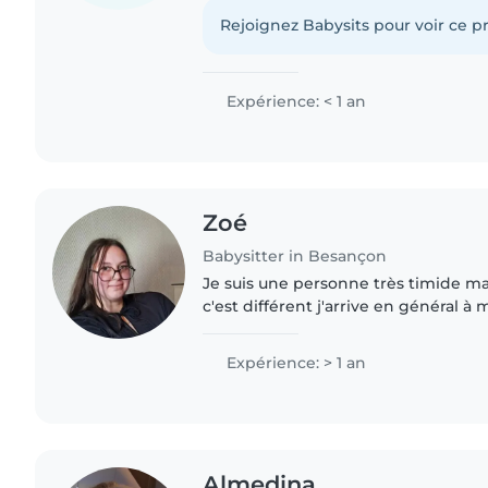
de 3 petits frères de 9ans,6ans et 16m
Rejoignez Babysits pour voir ce pr
Expérience: < 1 an
Zoé
Babysitter in Besançon
Je suis une personne très timide ma
c'est différent j'arrive en général à
j'aime beaucoup tout ce qui créativit
coloriage..)..
Expérience: > 1 an
Almedina