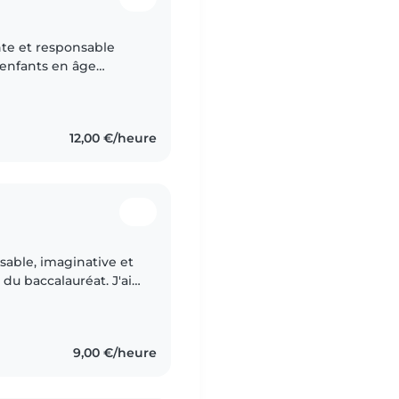
nte et responsable
'enfants en âge
nçais, macédonien et
12,00 €/heure
sable, imaginative et
u baccalauréat. J'ai
d'âge préscolaire,
9,00 €/heure