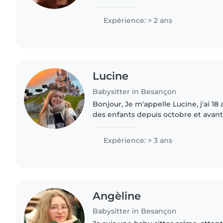
l'orgami, de la couture, des dessins,
piano)..
Expérience: > 2 ans
Lucine
Babysitter in Besançon
Bonjour, Je m'appelle Lucine, j'ai 18 
des enfants depuis octobre et avant 
de babysitting dans ma famille J'ai 
stage..
Expérience: > 3 ans
Angèline
Babysitter in Besançon