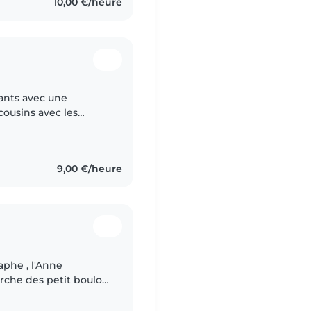
10,00 €/heure
fants avec une
cousins avec les
activités, j'aime faire
9,00 €/heure
aphe , l'Anne
erche des petit boulot
 j'aime faire la fête ,