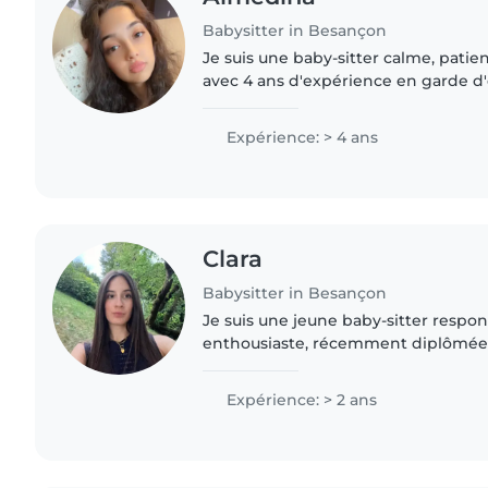
Babysitter in Besançon
Je suis une baby-sitter calme, patie
avec 4 ans d'expérience en garde d
préscolaire et scolaire. Je parle fra
turc. Je suis certifiée..
Expérience: > 4 ans
Clara
Babysitter in Besançon
Je suis une jeune baby-sitter respon
enthousiaste, récemment diplômée d
2 ans d'expérience avec les enfants 
scolaire et..
Expérience: > 2 ans