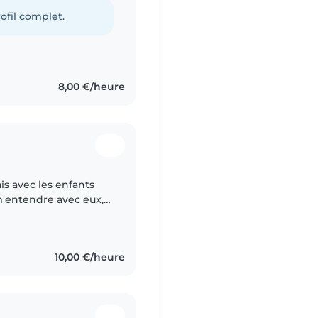
ois Je suis aimable ,..
ofil complet.
8,00 €/heure
is avec les enfants
 m'entendre avec eux,
é (couture, dessin,
10,00 €/heure