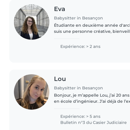
Eva
Babysitter in Besançon
Étudiante en deuxième année d'arch
suis une personne créative, bienveill
des capacités d'adaptation. Ayant d
avec des enfants..
Expérience: > 2 ans
Lou
Babysitter in Besançon
Bonjour, je m’appelle Lou, j’ai 20 ans
en école d’ingénieur. J’ai déjà de l’
enfants car cela fait environ 5 ans 
enfants âgés..
Expérience: > 5 ans
Bulletin n°3 du Casier Judiciaire