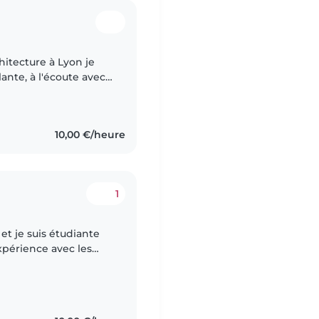
itecture à Lyon je
ante, à l'écoute avec
éjà eu de l'expérience
10,00 €/heure
1
 et je suis étudiante
expérience avec les
que je garde des