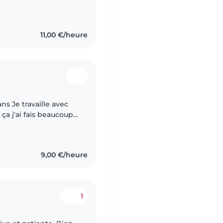
 de la musique -> le
11,00 €/heure
ans Je travaille avec
ça j'ai fais beaucoup
aussi pu effectuer un
9,00 €/heure
1