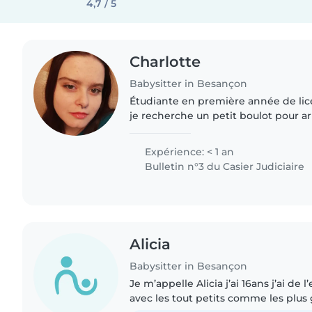
4,7 / 5
Charlotte
Babysitter in Besançon
Étudiante en première année de li
je recherche un petit boulot pour a
mois. J'adore passer du temps avec 
ça enrichissant..
Expérience: < 1 an
Bulletin n°3 du Casier Judiciaire
Alicia
Babysitter in Besançon
Je m’appelle Alicia j’ai 16ans j’ai de
avec les tout petits comme les plus grands Je s