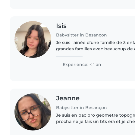
Isis
Babysitter in Besançon
Je suis l'aînée d'une famille de 3 en
grandes familles avec beaucoup de 
quelle j'ai pris le temps de faire des 
de la pâtisserie,..
Expérience: < 1 an
Jeanne
Babysitter in Besançon
Je suis en bac pro geometre topogr
prochaine je fais un bts era et je ch
pour payer mon loyer et mes courses ,
voir mes amis..