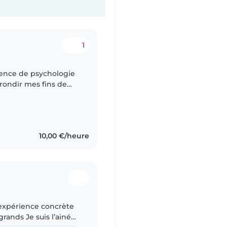
1
cence de psychologie
rrondir mes fins de
des enfants je trouve
10,00 €/heure
 l’expérience concrète
uis l’ainé