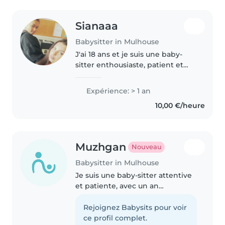
Sianaaa
Babysitter in Mulhouse
J'ai 18 ans et je suis une baby-
sitter enthousiaste, patient et
drôle. J'ai 1 an d'expérience à
m'occuper d'enfants de tous
Expérience: > 1 an
âges, des bébés aux enfants
10,00 €/heure
d'âge scolaire. Je suis titulaire..
Muzhgan
Nouveau
Babysitter in Mulhouse
Je suis une baby-sitter attentive
et patiente, avec un an
d'expérience auprès d'enfants
d'âge préscolaire et scolaire.
Rejoignez Babysits pour voir
Polyglotte (français, anglais,
ce profil complet.