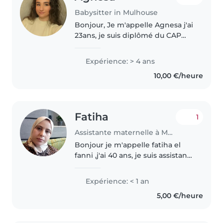
Babysitter in Mulhouse
Bonjour, Je m'appelle Agnesa j'ai
23ans, je suis diplômé du CAP
AEPE. Je propose mes services
de babysitting pour la garde de
Expérience: > 4 ans
vos enfants, de manière
10,00 €/heure
occasionnelle ou régulière, en..
Fatiha
1
Assistante maternelle à Mulhouse
Bonjour je m'appelle fatiha el
fanni ,j'ai 40 ans, je suis assistante
maternelle agréée sur Mulhouse
et j'ai l'agrément pour trois
Expérience: < 1 an
enfants, j'ai 3 enfants âgés de 16
5,00 €/heure
ans,13 ans,8 ans Je..