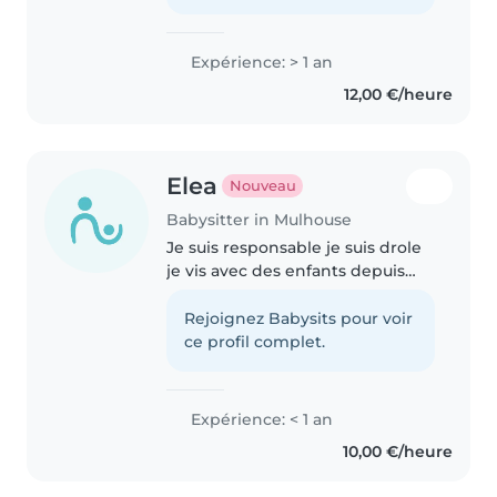
persan), j'adore les activités..
Expérience: > 1 an
12,00 €/heure
Elea
Nouveau
Babysitter in Mulhouse
Je suis responsable je suis drole
je vis avec des enfants depuis
mon âge je suis créatif j'ai deja
eu de l'expérience en gardant
Rejoignez Babysits pour voir
des enfants de mes voisin
ce profil complet.
Expérience: < 1 an
10,00 €/heure