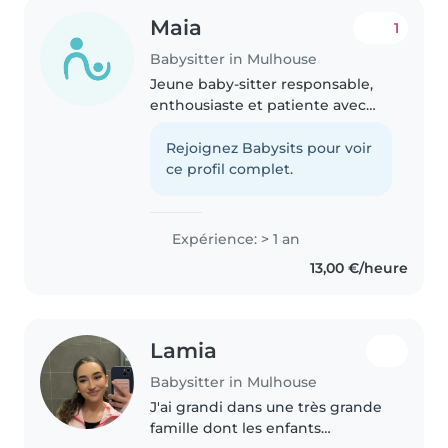
Maia
1
Babysitter in Mulhouse
Jeune baby-sitter responsable,
enthousiaste et patiente avec
une année d'expérience en
garde d'enfants. J'ai travaillé avec
Rejoignez Babysits pour voir
des tout-petits, des enfants
ce profil complet.
d'âge préscolaire, des écoliers..
Expérience: > 1 an
13,00 €/heure
Lamia
Babysitter in Mulhouse
J'ai grandi dans une très grande
famille dont les enfants