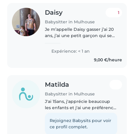
Daisy
1
Babysitter in Mulhouse
Je m’appelle Daisy gasser j’ai 20
ans, j’ai une petit garçon qui se
prénomme Nathanaël qui a 3
ans, je suis très à l’écoute des
Expérience: < 1 an
enfants je suis très à l’aise je m’y
9,00 €/heure
connaît très bien..
Matilda
Babysitter in Mulhouse
J'ai 15ans, j'apprécie beaucoup
les enfants et j'ai une préférence
pour les enfants de plus de 1ans
pour des raisons personnelles
Rejoignez Babysits pour voir
puisque les nouveaux nés sont
ce profil complet.
plus fragiles