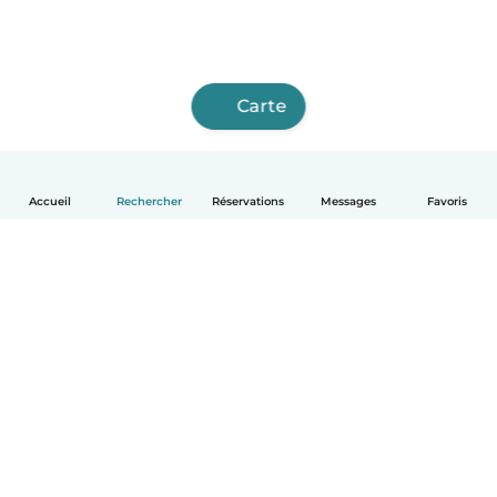
Carte
Accueil
Rechercher
Réservations
Messages
Favoris
Français
Comment ça marche
Aide
Conditions et confidentialité
Tarifs
Coordonnées de l'entreprise