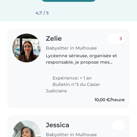
4,7 / 5
Zelie
3
Babysitter in Mulhouse
Lycéenne sérieuse, organisée et
responsable, je propose mes
services de babysitting pour
garder vos enfants en toute
Expérience: > 1 an
sécurité. Mon emploi du temps
Bulletin n°3 du Casier
structuré en tant que sportive
Judiciaire
de..
10,00 €/heure
Jessica
Babysitter in Mulhouse