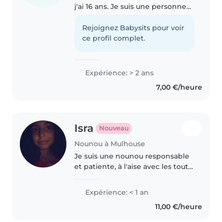
j'ai 16 ans. Je suis une personne
sérieuse, patiente et
attentionnée. J'aime m'occuper
Rejoignez Babysits pour voir
des enfants, jouer avec eux, faire
ce profil complet.
des activités créatives comme..
Expérience: > 2 ans
7,00 €/heure
Isra
Nouveau
Nounou à Mulhouse
Je suis une nounou responsable
et patiente, à l'aise avec les tout-
petits. Je propose des activités
créatives comme le dessin et les
Expérience: < 1 an
travaux manuels, ainsi que de
11,00 €/heure
l'aide aux devoirs...