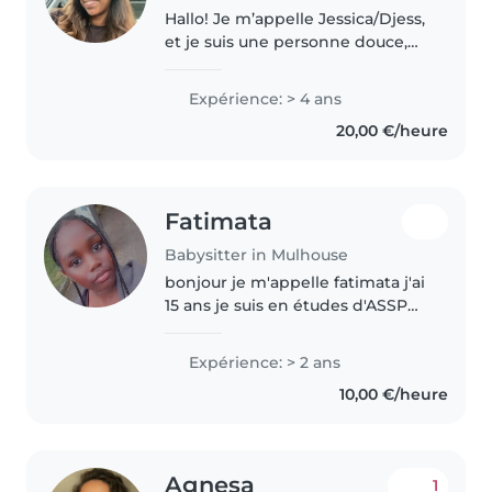
Hallo! Je m’appelle Jessica/Djess,
et je suis une personne douce,
responsable et attentive,
qu’aime beaucoup le contact
Expérience: > 4 ans
avec les enfants. J’ai l’habitude
20,00 €/heure
de m’occuper d’eux avec
patience..
Fatimata
Babysitter in Mulhouse
bonjour je m'appelle fatimata j'ai
15 ans je suis en études d'ASSP
aide soins service à la personne
donc j'apprends les besoins d'un
Expérience: > 2 ans
enfant comment je dois m'en
10,00 €/heure
occuper et le nourrir..
Agnesa
1