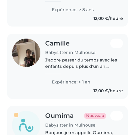
actuellement, je m'occupe
encore de mes cousins et mes
Expérience: > 8 ans
cousines le plus petit, il a trois
12,00 €/heure
ans et la plus grande elle a 14..
Camille
Babysitter in Mulhouse
J'adore passer du temps avec les
enfants depuis plus d'un an,
m'occupant de bébés, de tout-
petits et de preschoolers. Je suis
Expérience: > 1 an
à l'aise pour lire des histoires,
12,00 €/heure
organiser des activités..
Oumima
Nouveau
Babysitter in Mulhouse
Bonjour, je m'appelle Oumima,