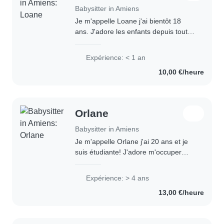
Babysitter in Amiens
Je m'appelle Loane j'ai bientôt 18
ans. J'adore les enfants depuis toute
petite. Je m'occupe d'enfants de la
famille quand il y a des repas de
Expérience: < 1 an
famille et en en parlant avec les
10,00 €/heure
parents..
Orlane
Babysitter in Amiens
Je m'appelle Orlane j'ai 20 ans et je
suis étudiante! J'adore m'occuper
d'enfants de tous âges. J'ai de
l'expérience depuis plusieurs années
Expérience: > 4 ans
que ce soit des gardes pour mon
13,00 €/heure
entourage..