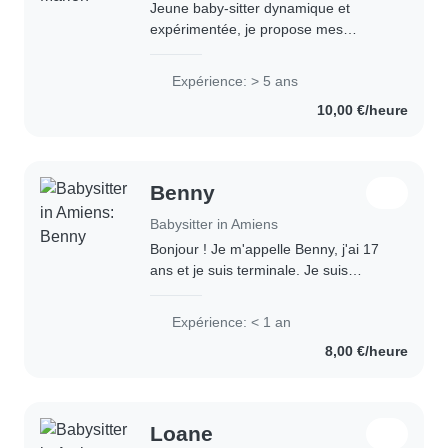
Jeune baby-sitter dynamique et
expérimentée, je propose mes
services pour garder vos enfants
avec bienveillance et
Expérience: > 5 ans
professionnalisme. Avec 5 ans
10,00 €/heure
d'expérience auprès des enfants
d'âge..
Benny
Babysitter in Amiens
Bonjour ! Je m'appelle Benny, j'ai 17
ans et je suis terminale. Je suis
quelqu'un de douce, calme, créative
et très à l'aise avec les enfants. J'ai
Expérience: < 1 an
l'habitude de garder mes petits..
8,00 €/heure
Loane