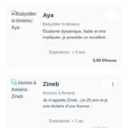
Aya
Babysitter in Amiens
Étudiante dynamique, fiable et très
impliquée, je possède un excellent
relationnel avec les enfants. Je veille
à leur sécurité, leur épanouissement
Expérience: > 3 ans
et leur routine quotidienne avec..
5,00 €/heure
Zineb
1
Nounou à Amiens
Je m’appelle Zineb , j’ai 25 ans et je
suis titulaire d’une licence
professionnelle. Je cherche un emploi
comme nounou pour des enfants
Expérience: < 1 an
âgés de 3 ans et plus, une période