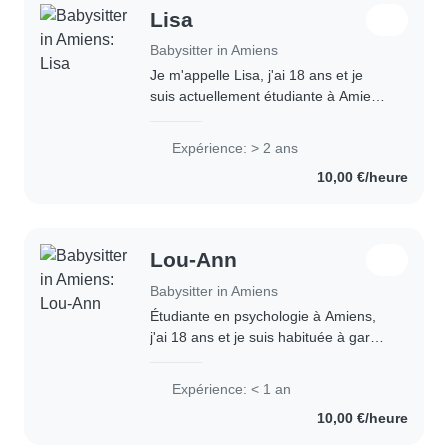
Lisa
Babysitter in Amiens
Je m'appelle Lisa, j'ai 18 ans et je
suis actuellement étudiante à Amiens.
Je suis également engagée auprès
d'une entreprise de garde d'enfants,
Expérience: > 2 ans
où j'interviens pendant les périodes..
10,00 €/heure
Lou-Ann
Babysitter in Amiens
Étudiante en psychologie à Amiens,
j'ai 18 ans et je suis habituée à garder
des enfants grâce à mes nombreuses
expériences avec mes cousines.
Expérience: < 1 an
J'aime beaucoup passer du temps
10,00 €/heure
avec eux,..