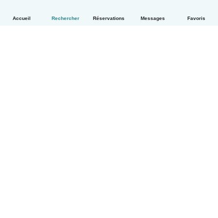
Accueil
Rechercher
Réservations
Messages
Favoris
Français
Comment ça marche
Aide
Conditions et confidentialité
Tarifs
Coordonnées de l'entreprise
Babysits pour les entreprises
Les normes communautaires
© Babysits B.V.