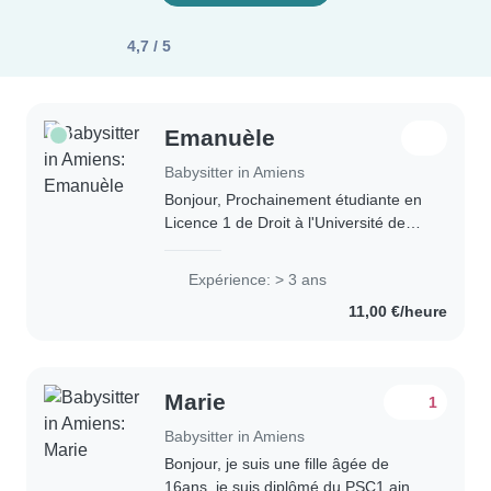
4,7 / 5
Emanuèle
Babysitter in Amiens
Bonjour, Prochainement étudiante en
Licence 1 de Droit à l'Université de
Picardie Jules Verne à Amiens, je
propose mes services pour la garde
Expérience: > 3 ans
de vos enfants et l'accompagnement
11,00 €/heure
aux..
Marie
1
Babysitter in Amiens
Bonjour, je suis une fille âgée de
16ans, je suis diplômé du PSC1 ainsi