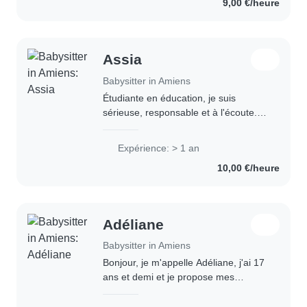
9,00 €/heure
riche en..
Assia
Babysitter in Amiens
Étudiante en éducation, je suis
sérieuse, responsable et à l'écoute.
J'ai déjà de l'expérience en
babysitting auprès d'enfants de mon
Expérience: > 1 an
voisinage et de ma famille. J'aime
10,00 €/heure
m'occuper des..
Adéliane
Babysitter in Amiens
Bonjour, je m'appelle Adéliane, j'ai 17
ans et demi et je propose mes
services de baby-sitting à Amiens et
ses alentours. Je suis titulaire du