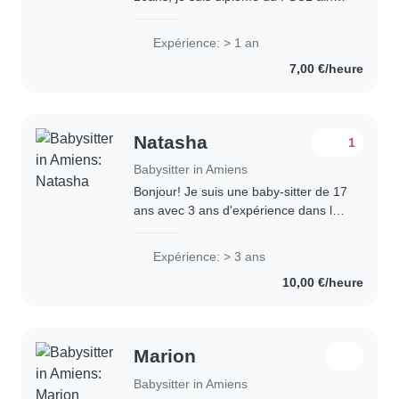
que du brevet des collège, j’ai
également ma formation générale du
Expérience: > 1 an
BAFA. Je voudrais travailler avec les
7,00 €/heure
enfants..
Natasha
1
Babysitter in Amiens
Bonjour! Je suis une baby-sitter de 17
ans avec 3 ans d'expérience dans la
garde d'enfants de tous âges, des
bébés aux adolescents. Je suis une
Expérience: > 3 ans
personne amusante, créative et
10,00 €/heure
amicale..
Marion
Babysitter in Amiens