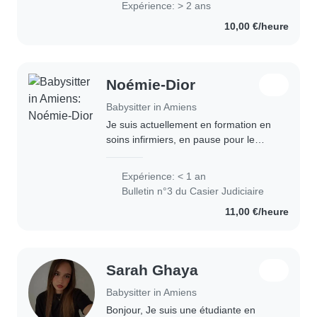
Expérience: > 2 ans
BAFA complet et j'ai déjà de
10,00 €/heure
l'expérience..
Noémie-Dior
Babysitter in Amiens
Je suis actuellement en formation en
soins infirmiers, en pause pour le
moment, et je reprendrai en
septembre 2026. J’ai déjà de
Expérience: < 1 an
l’expérience avec les enfants,
Bulletin n°3 du Casier Judiciaire
notamment en gardant..
11,00 €/heure
Sarah Ghaya
Babysitter in Amiens
Bonjour, Je suis une étudiante en