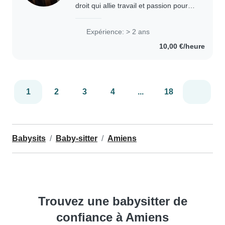
droit qui allie travail et passion pour
financer sa vie étudiante. J'aime les
enfants, j'en ai déjà beaucoup tout
Expérience: > 2 ans
autour de ma famille qui m'ont..
10,00 €/heure
1
2
3
4
...
18
Babysits
Baby-sitter
Amiens
Trouvez une babysitter de
confiance à Amiens