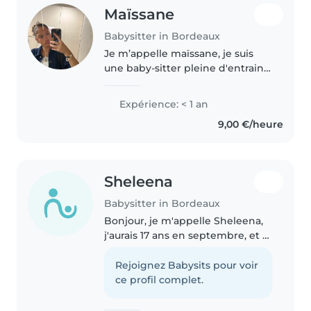
Maïssane
Babysitter in Bordeaux
Je m’appelle maïssane, je suis
une baby-sitter pleine d'entrain
et de patience, idéale pour
garder vos enfants d'âge
Expérience: < 1 an
préscolaire et élémentaire. Bien
9,00 €/heure
que jeune, je possède de
nombreuses..
Sheleena
Babysitter in Bordeaux
Bonjour, je m'appelle Sheleena,
j'aurais 17 ans en septembre, et je
suis actuellement au lycée.
J'aimerais plus tard travailler
Rejoignez Babysits pour voir
dans le droit. Je fais
ce profil complet.
régulièrement du sport, plus..