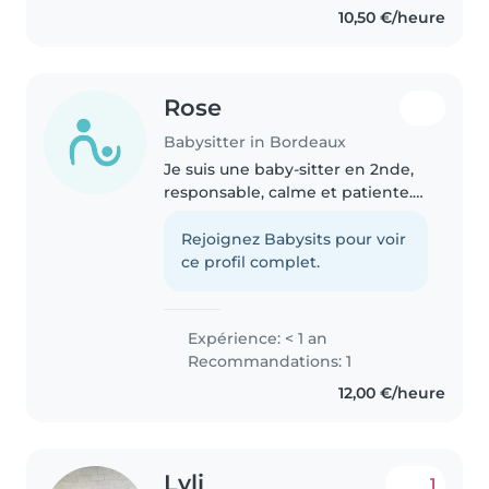
10,50 €/heure
Rose
Babysitter in Bordeaux
Je suis une baby-sitter en 2nde,
responsable, calme et patiente.
Je n'ai pas encore d'expérience
professionnelle, mais je suis très
Rejoignez Babysits pour voir
à l'aise avec les enfants de tous
ce profil complet.
âges. J'adore..
Expérience: < 1 an
Recommandations: 1
12,00 €/heure
Lyli
1