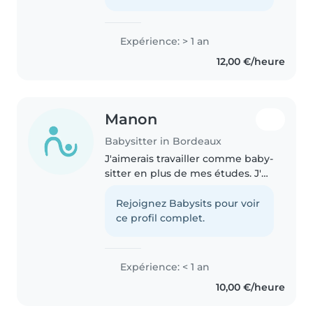
d'âge préscolaire et d'écoliers...
Expérience: > 1 an
12,00 €/heure
Manon
Babysitter in Bordeaux
J'aimerais travailler comme baby-
sitter en plus de mes études. J'ai
déjà de l'expérience en gardant
mes petits frères/sœurs ou
Rejoignez Babysits pour voir
même d'autres enfants. En plus
ce profil complet.
du babysitting, je suis..
Expérience: < 1 an
10,00 €/heure