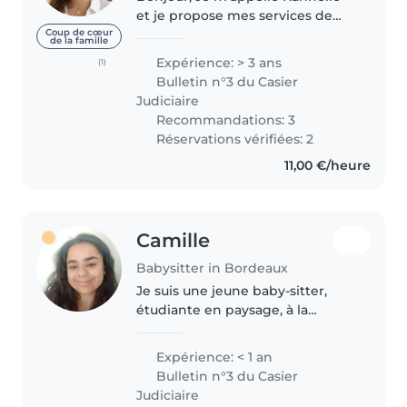
et je propose mes services de
babysitting à Bordeaux. J'ai
Coup de cœur
de la famille
plusieurs années d'expérience
Expérience: > 3 ans
(1)
avec les enfants grâce à mes 16
Bulletin n°3 du Casier
mois en tant que fille au..
Judiciaire
Recommandations: 3
Réservations vérifiées: 2
11,00 €/heure
Camille
Babysitter in Bordeaux
Je suis une jeune baby-sitter,
étudiante en paysage, à la
recherche d'une expérience de
baby-sitting. J'ai une certification
Expérience: < 1 an
de premiers secours et je suis à
Bulletin n°3 du Casier
l'aise avec les animaux..
Judiciaire