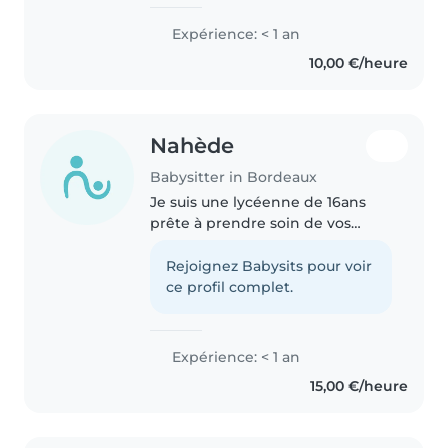
services
Expérience: < 1 an
10,00 €/heure
Nahède
Babysitter in Bordeaux
Je suis une lycéenne de 16ans
prête à prendre soin de vos
enfants et je ferai un point
d'honneur pour que vos enfants
Rejoignez Babysits pour voir
passent un agréable moment en
ce profil complet.
ma compagnie . Étant l'ainée
d'une..
Expérience: < 1 an
15,00 €/heure