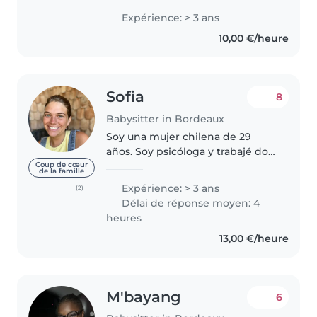
Expérience: > 3 ans
10,00 €/heure
Sofia
8
Babysitter in Bordeaux
Soy una mujer chilena de 29
años. Soy psicóloga y trabajé dos
años en un colegio antes de
Coup de cœur
de la famille
venirme a Francia, donde trabajé
Expérience: > 3 ans
(2)
muy de cerca con todo tipo de
Délai de réponse moyen: 4
niños, incluyendo con
heures
necesidades..
13,00 €/heure
M'bayang
6