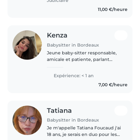
Judiciaire
11,00 €/heure
Kenza
Babysitter in Bordeaux
Jeune baby-sitter responsable,
amicale et patiente, parlant
anglais, arabe et français. Je suis
prête à m'occuper de vos
Expérience: < 1 an
enfants, quel que soit leur âge,
7,00 €/heure
avec des activités comme le..
Tatiana
Babysitter in Bordeaux
Je m'appelle Tatiana Foucaud j'ai
18 ans, je serais en duo pour les