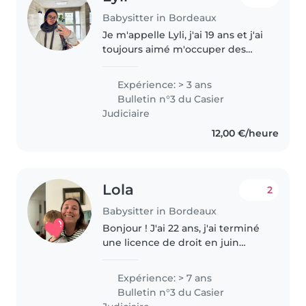
Babysitter in Bordeaux
Je m'appelle Lyli, j'ai 19 ans et j'ai
toujours aimé m'occuper des
enfants. J'ai réalisé un stage de
quatre jours pour apprendre les
Expérience: > 3 ans
bonnes pratiques du baby-
Bulletin n°3 du Casier
sitting, durant lequel..
Judiciaire
12,00 €/heure
Lola
2
Babysitter in Bordeaux
Bonjour ! J'ai 22 ans, j'ai terminé
une licence de droit en juin
dernier et cette année je suis en
service civique à Bordeaux. J'ai
Expérience: > 7 ans
commencé à faire du baby-
Bulletin n°3 du Casier
sitting à Bruxelles où..