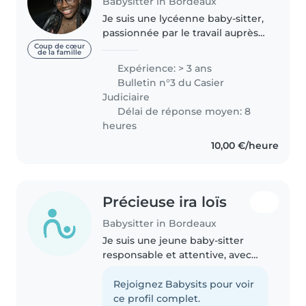
Babysitter in Bordeaux
Je suis une lycéenne baby-sitter,
passionnée par le travail auprès
des enfants. Avec 3 ans
Coup de cœur
de la famille
d'expérience auprès des tout-
Expérience: > 3 ans
petits, des enfants d'âge
Bulletin n°3 du Casier
préscolaire, primaire et même
Judiciaire
des..
Délai de réponse moyen: 8
heures
10,00 €/heure
Précieuse ira loïs
Babysitter in Bordeaux
Je suis une jeune baby-sitter
responsable et attentive, avec
une année d'expérience en
garde d'enfants, notamment
Rejoignez Babysits pour voir
auprès de tout-petits, d'enfants
ce profil complet.