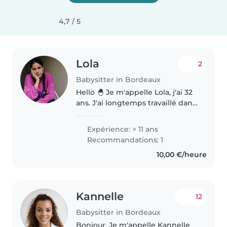
4,7 / 5
Lola
2
Babysitter in Bordeaux
Hello 🐣 Je m'appelle Lola, j'ai 32
ans. J'ai longtemps travaillé dans
le monde du spectacle pour
enfants et dans le social, et
Expérience: > 11 ans
aujourd'hui je suis animatrice :)
Recommandations: 1
Je suis quelqu'un..
10,00 €/heure
Kannelle
12
Babysitter in Bordeaux
Bonjour, Je m'appelle Kannelle