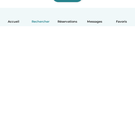
Accueil
Rechercher
Réservations
Messages
Favoris
Français
Comment ça marche
Aide
Conditions et confidentialité
Tarifs
Coordonnées de l'entreprise
Babysits pour les entreprises
Les normes communautaires