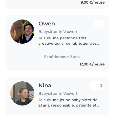
8,00 €/heure
empathique et bienveillante...
Owen
Babysitter in Vauvert
Je suis une personne très
créative qui aime fabriquer des
choses, lire, écrire, dessiner mais
je suis également très énergique
Expérience: > 2 ans
et je fais beaucoup de sport ce
12,00 €/heure
qui me permet de plaire..
Nina
2
Babysitter in Vauvert
Je suis une jeune baby-sitter de
21 ans, responsable, patiente et
pleine d'humour. Mon