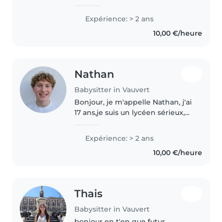
souvent j'ai un exellent contact
j'adore les enfant leur façon de
Expérience: > 2 ans
faire je suis drôle et avec eux
10,00 €/heure
Nathan
Babysitter in Vauvert
Bonjour, je m'appelle Nathan, j'ai
17 ans,je suis un lycéen sérieux,
responsable et de confiance. J'ai
déjà effectué du baby-sitting, ce
Expérience: > 2 ans
qui m'a permis d'acquérir de
10,00 €/heure
l'expérience avec..
Thais
Babysitter in Vauvert
bonjour en t'en que futur