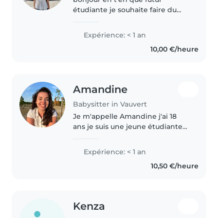
étudiante je souhaite faire du
babysitting pendant les
vacances d'été je n'en est encore
Expérience: < 1 an
jamais fait mais j'ai beaucoup
10,00 €/heure
garder ma petite sœur ce qui
m'a permis..
Amandine
Babysitter in Vauvert
Je m'appelle Amandine j'ai 18
ans je suis une jeune étudiante
qui aimerais garder des enfants
pour les grandes vacances ! J'ai
Expérience: < 1 an
un petit frère dont je me suis
10,50 €/heure
beaucoup occupée,des petits..
Kenza