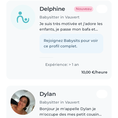
Delphine
Nouveau
Babysitter in Vauvert
Je suis très motivée et j'adore les
enfants, je passe mon bafa et
travailler avec les enfants
m'apaise je suis responsable et je
Rejoignez Babysits pour voir
pense à leur bien être. Je suis
ce profil complet.
lycéenne à montpellier..
Expérience: > 1 an
10,00 €/heure
Dylan
Babysitter in Vauvert
Bonjour je m'appelle Dylan je
m'occupe des mes petit cousine