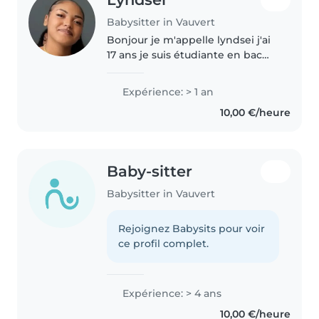
Babysitter in Vauvert
Bonjour je m'appelle lyndsei j'ai
17 ans je suis étudiante en bac
pro optique et je suis aussi en
plein formation de bafa j'ai donc
Expérience: > 1 an
un peu d'expérience avec les
10,00 €/heure
enfants
Baby-sitter
Babysitter in Vauvert
Rejoignez Babysits pour voir
ce profil complet.
Expérience: > 4 ans
10,00 €/heure