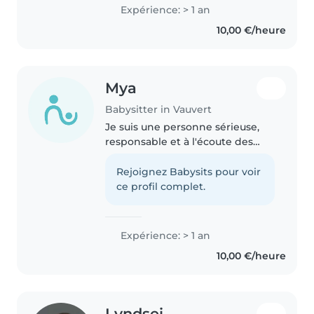
expérience professionnelle ce
Expérience: > 1 an
résume à des stages en crèche
10,00 €/heure
ainsi que des gardes d'enfants à..
Mya
Babysitter in Vauvert
Je suis une personne sérieuse,
responsable et à l'écoute des
enfants. J'aime proposer des
activités créatives, aider aux
Rejoignez Babysits pour voir
devoirs et assurer leur sécurité
ce profil complet.
au quotidien. Je suis ponctuelle,..
Expérience: > 1 an
10,00 €/heure
Lyndsei