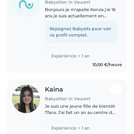
Babysitter in Vauvert
Bonjours je m'apelle Kenza j'ai 16
ans je suis actuellement en
formation CAP AEPE et J'adore le
dessin, et les activités manuelles.
Rejoignez Babysits pour voir
Je peux également aider avec
ce profil complet.
les devoirs et les..
Expérience: > 1 an
10,00 €/heure
Kaina
Babysitter in Vauvert
Je suis une jeune fille de bientôt
17ans. J'ai fait un an au centre de
loisirs tout les mercredi avec des
enfant en maternelle. Je suis
Expérience: < 1 an
patiente et à l'écoute, très