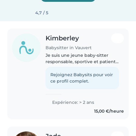
4,7 / 5
Kimberley
Babysitter in Vauvert
Je suis une jeune baby-sitter
responsable, sportive et patiente
avec 2 ans de CAP AEPE et je suis
à l'aise avec les animaux de
Rejoignez Babysits pour voir
compagnie, la cuisine et les
ce profil complet.
tâches ménagères. J'aime..
Expérience: > 2 ans
15,00 €/heure