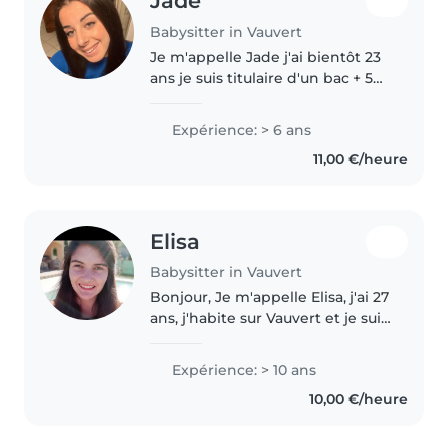
Jade
Babysitter in Vauvert
Je m'appelle Jade j'ai bientôt 23
ans je suis titulaire d'un bac + 5
(MEEF) pour devenir prof des
écoles. Depuis mes 18 ans je fais
Expérience: > 6 ans
de la garde d'enfants de 6 mois à
11,00 €/heure
13 ans. Avec mes..
Elisa
Babysitter in Vauvert
Bonjour, Je m'appelle Elisa, j'ai 27
ans, j'habite sur Vauvert et je suis
véhiculé. Je fait des babysitting
depuis plus de 10 ans avec des
Expérience: > 10 ans
enfants de tout âge (3 mois à 12
10,00 €/heure
ans. Je..