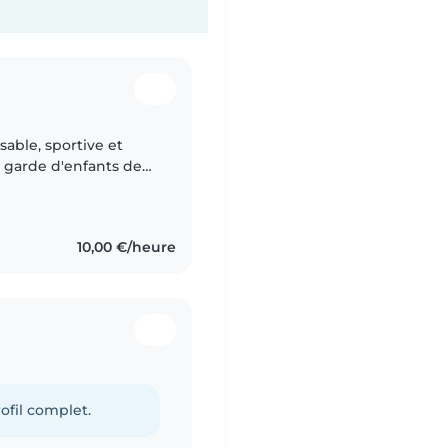
sable, sportive et
n garde d'enfants de
remiers soins et je
10,00 €/heure
ofil complet.