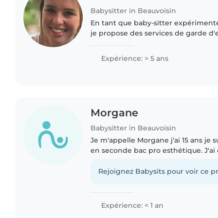
Babysitter in Beauvoisin
En tant que baby-sitter expérimenté
je propose des services de garde d
domicile. Avec 5 ans d'expérience e
secourisme, je m'occupe..
Expérience: > 5 ans
Morgane
Babysitter in Beauvoisin
Je m'appelle Morgane j'ai 15 ans je sui
en seconde bac pro esthétique. J'ai
les enfants, j'ai 2 petites soeur de 9 et
Rejoignez Babysits pour voir ce pr
Expérience: < 1 an