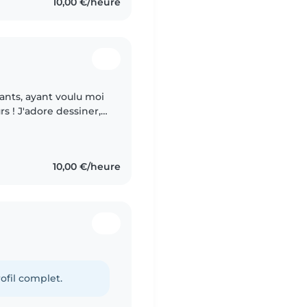
10,00 €/heure
nts, ayant voulu moi
s ! J'adore dessiner,
 ! Je rigole tous le
10,00 €/heure
ofil complet.