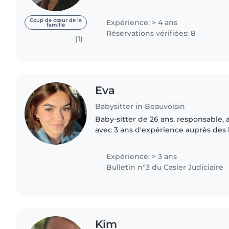
des bébés aux enfants d'âge scolaire
pas de certification..
Coup de cœur de la
Expérience: > 4 ans
famille
Réservations vérifiées: 8
(1)
Eva
Babysitter in Beauvoisin
Baby-sitter de 26 ans, responsable, a
avec 3 ans d'expérience auprès des
d'âge préscolaire et écoliers. Je suis
Petite Enfance..
Expérience: > 3 ans
Bulletin n°3 du Casier Judiciaire
Kim