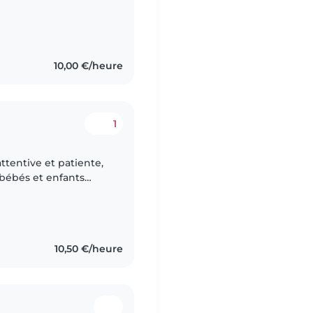
. Bien que je n'aie
10,00 €/heure
1
ttentive et patiente,
 bébés et enfants
 titulaire du CAP
10,50 €/heure