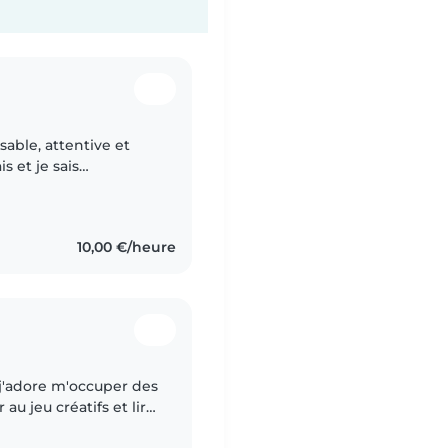
sable, attentive et
 et je sais
 anglais. , j'ai pris
10,00 €/heure
t j'adore m'occuper des
au jeu créatifs et lire
 moi !