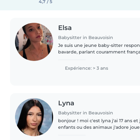
4,7 / 5
Elsa
Babysitter in Beauvoisin
Je suis une jeune baby-sitter respon
bavarde, parlant couramment français
comprendre et me faire comprendre en
soin d'enfants de..
Expérience: > 3 ans
Lyna
Babysitter in Beauvoisin
bonjour ! moi c'est lyna j'ai 17 ans e
enfants ou des animaux j'adore jouer 
des histoires merveilleuse contacter