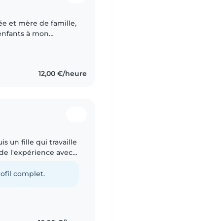
e et mère de famille,
'enfants à mon
t une formation en
12,00 €/heure
s un fille qui travaille
 de l'expérience avec
 6 ans je l'ai est..
ofil complet.