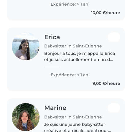
d'enfants, spécialisée dans les
Expérience: > 1 an
activités manuelles et d'éveils
10,00 €/heure
ainsi que l'apprentissage
Erica
Babysitter in Saint-Étienne
Bonjour a tous, je m'appelle Erica
et je suis actuellement en fin de
terminale. Je recherche un job
durant les grandes vacances et
Expérience: < 1 an
quoi de mieux que m'occuper
9,00 €/heure
d'enfants sachant que..
Marine
Babysitter in Saint-Étienne
Je suis une jeune baby-sitter
créative et amicale, idéal pour