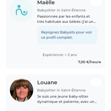
Maëlle
Babysitter in Saint-Étienne
Passionnée par les enfants et
très habituée aux bébés (j'ai un
frère de 2 ans et une sœur de 1
an). Je suis disponible pour
Rejoignez Babysits pour voir
garder vos enfants, jouer avec
ce profil complet.
eux et m'en occuper comme..
Expérience: > 2 ans
7,00 €/heure
Louane
Babysitter in Saint-Étienne
Je suis une jeune baby-sitter
dynamique et patiente, avec une
année d'expérience en garde