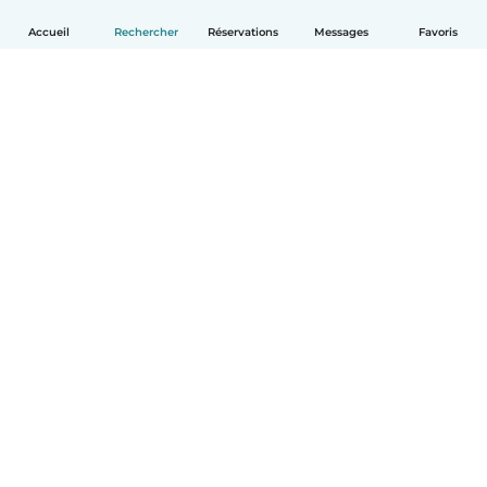
Accueil
Rechercher
Réservations
Messages
Favoris
Français
Comment ça marche
Aide
Conditions et confidentialité
Tarifs
Coordonnées de l'entreprise
Babysits pour les entreprises
Les normes communautaires