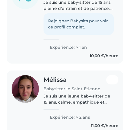
Je suis une baby-sitter de 15 ans
pleine d'entrain et de patience.
Avec 1 an d'expérience auprès
d'enfants d'âge préscolaire et
Rejoignez Babysits pour voir
élémentaire, je suis en mesure
ce profil complet.
de m'occuper de vos enfants..
Expérience: > 1 an
10,00 €/heure
Mélissa
Babysitter in Saint-Étienne
Je suis une jeune baby-sitter de
19 ans, calme, empathique et
amicale. Avec 2 ans d'expérience
en garde d'enfants, j'ai travaillé
Expérience: > 2 ans
avec des bébés et des tout-
11,00 €/heure
petits, y compris ceux..