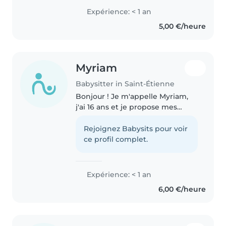
activités adaptées à leur âge.
Expérience: < 1 an
5,00 €/heure
Myriam
Babysitter in Saint-Étienne
Bonjour ! Je m'appelle Myriam,
j'ai 16 ans et je propose mes
services de baby-sitting.
Sérieuse et responsable, j'aime
Rejoignez Babysits pour voir
passer du temps avec les enfants
ce profil complet.
et m'occuper d'eux. J'ai
l'habitude..
Expérience: < 1 an
6,00 €/heure