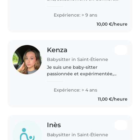
année de mes études de
secrétaire médico-social. J'ai
Expérience: > 9 ans
l'habitude de garder des enfants
10,00 €/heure
dès 14 ans. Ayant un grand frère..
Kenza
Babysitter in Saint-Étienne
Je suis une baby-sitter
passionnée et expérimentée,
avec 4 ans d'expérience en
garde d'enfants. J'ai pris soin
Expérience: > 4 ans
d'enfants d'âges variés, des tout-
11,00 €/heure
petits aux adolescents. Je suis
certifiée..
Inès
Babysitter in Saint-Étienne