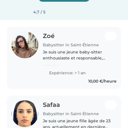
4,7 / 5
Zoé
Babysitter in Saint-Étienne
Je suis une jeune baby-sitter
enthousiaste et responsable,
idéale pour s'occuper de vos
enfants. Avec une année
Expérience: > 1 an
d'expérience et une certification
10,00 €/heure
en premiers secours, je m'adapte
à..
Safaa
Babysitter in Saint-Étienne
Je suis une jeune fille âgée de 23
ans, actuellement en dernière