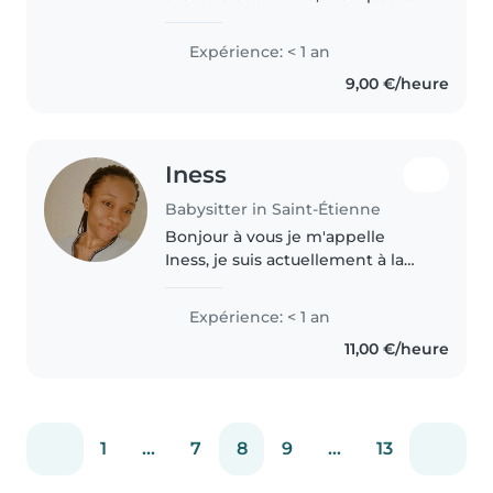
s'occuper des enfants de 3 à 16
ans. Actuellement en BTS
Expérience: < 1 an
agencement, je suis passionnée
9,00 €/heure
par le dessin, les travaux
manuels..
Iness
Babysitter in Saint-Étienne
Bonjour à vous je m'appelle
Iness, je suis actuellement à la
recherche d'un Job d'été de
Baby-Sitter afin d'aider des
Expérience: < 1 an
famille dans le besoin, je suis
11,00 €/heure
titulaire d'une Licence en Génie..
1
...
7
8
9
...
13