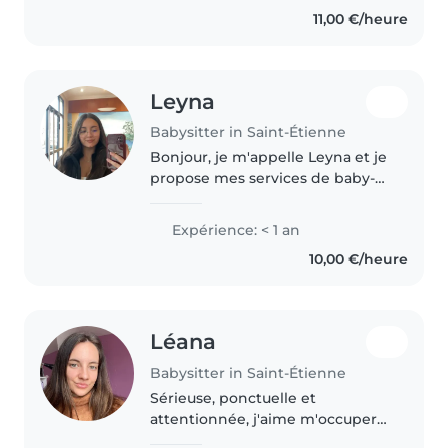
assurer l'entretien courant du
11,00 €/heure
domicile. J'aime également..
Leyna
Babysitter in Saint-Étienne
Bonjour, je m'appelle Leyna et je
propose mes services de baby-
sitting avec sérieux et
bienveillance. J'aime beaucoup
Expérience: < 1 an
m'occuper des enfants et passer
10,00 €/heure
du temps avec eux de manière..
Léana
Babysitter in Saint-Étienne
Sérieuse, ponctuelle et
attentionnée, j'aime m'occuper
des enfants et proposer des