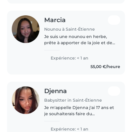
Marcia
Nounou à Saint-Étienne
Je suis une nounou en herbe,
prête à apporter de la joie et de
la créativité à votre foyer. Bien
que j'ai 1 ans d'expérience dans
Expérience: < 1 an
le domaine de baby-sitting je
55,00 €/heure
suis passionnée par..
Djenna
Babysitter in Saint-Étienne
Je m'appelle Djenna j'ai 17 ans et
je souhaiterais faire du
babysitting, je suis à l'aise avec
les tâches ménagères et peux
Expérience: < 1 an