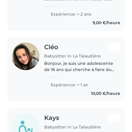
droit/sciences politiques. Je suis
membre du Conseil Consultatif
Expérience: > 2 ans
de la Jeunesse de Saint Etienne,
9,00 €/heure
titulaire du BAFA..
Cléo
Babysitter in La Talaudière
Bonjour, je suis une adolescente
de 16 ans qui cherche à faire du
baby-sitting autour de La
Talaudière. Je sais faire preuve
Expérience: < 1 an
de patience et je serai heureuse
10,00 €/heure
de garder vos enfants...
Kays
Babysitter in La Talaudière