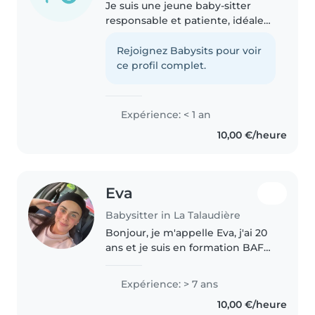
Je suis une jeune baby-sitter
responsable et patiente, idéale
pour garder vos enfants à votre
domicile. Bien que je n'aie pas
Rejoignez Babysits pour voir
d'expérience formelle, je
ce profil complet.
m'occupe souvent de mes
jeunes..
Expérience: < 1 an
10,00 €/heure
Eva
Babysitter in La Talaudière
Bonjour, je m'appelle Eva, j'ai 20
ans et je suis en formation BAFA.
J'ai de l'expérience avec les
enfants grâce à ma petite sœur
Expérience: > 7 ans
de 7 ans et mes petites cousines
10,00 €/heure
que je garde depuis..