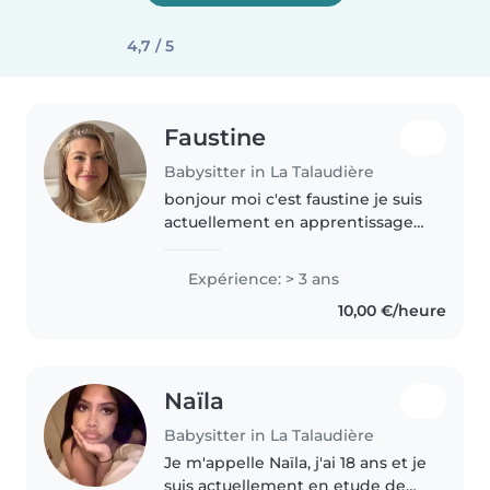
4,7 / 5
Faustine
Babysitter in La Talaudière
bonjour moi c'est faustine je suis
actuellement en apprentissage
en école maternelle pour
obtenir un CAP AEPE (
Expérience: > 3 ans
Accompagnant Éducatif Petite
10,00 €/heure
Enfance )j'ai effectué un bac
SAPAT ( service..
Naïla
Babysitter in La Talaudière
Je m'appelle Naïla, j'ai 18 ans et je
suis actuellement en etude de