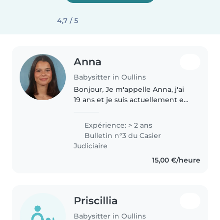
4,7 / 5
Anna
Babysitter in Oullins
Bonjour, Je m'appelle Anna, j'ai
19 ans et je suis actuellement en
terminale STMG. L'année
prochaine, je souhaite intégrer
Expérience: > 2 ans
une école hôtelière. J'ai toujours
Bulletin n°3 du Casier
aimé m'occuper des enfants,..
Judiciaire
15,00 €/heure
Priscillia
Babysitter in Oullins