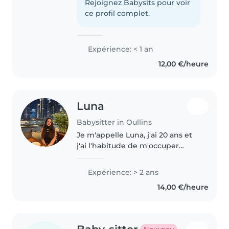
enfants. Je parle couramment
Rejoignez Babysits pour voir
français et anglais. Actuellement
ce profil complet.
lycéen, je suis spécialisée en
maths,..
Expérience: < 1 an
12,00 €/heure
Luna
Babysitter in Oullins
Je m'appelle Luna, j'ai 20 ans et
j'ai l'habitude de m'occuper
d'enfants depuis mon plus jeune
âge, notamment de mes deux
Expérience: > 2 ans
petites sœurs de 12 et 10 ans. Je
14,00 €/heure
travaille actuellement..