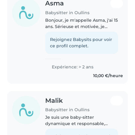
Asma
Babysitter in Oullins
Bonjour, je m'appelle Asma, j'ai 15
ans. Sérieuse et motivée, je
garde les enfants avec soin.
Disponible mercredis et
Rejoignez Babysits pour voir
vendredis après-midi et tous les
ce profil complet.
week-ends.
Expérience: > 2 ans
10,00 €/heure
Malik
Babysitter in Oullins
Je suis une baby-sitter
dynamique et responsable,
idéale pour s'occuper de vos