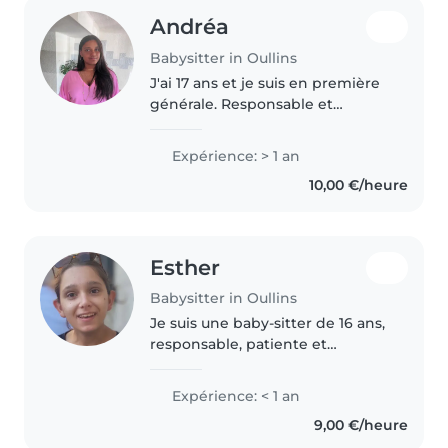
Andréa
Babysitter in Oullins
J'ai 17 ans et je suis en première
générale. Responsable et
autonome, je m'occupe
régulièrement de ma petite
Expérience: > 1 an
sœur et de mes cousins et
10,00 €/heure
cousines. J'ai déjà gardé un bébé
de ma tante...
Esther
Babysitter in Oullins
Je suis une baby-sitter de 16 ans,
responsable, patiente et
attentionnée. J’ai beaucoup
d'expérience avec les enfants de
Expérience: < 1 an
5 à 7 ans. Je suis titulaire d'un
9,00 €/heure
certificat de premier secours..