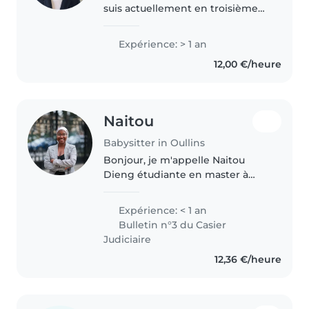
suis actuellement en troisième
année de licence de droit. Avec
l'arrivée des vacances scolaires,
Expérience: > 1 an
je suis disponible à partir du
12,00 €/heure
mois de mai pour..
Naitou
Babysitter in Oullins
Bonjour, je m'appelle Naitou
Dieng étudiante en master à
Lyon de 24 ans, sérieuse et
bienveillante. J'ai déjà aidé à
Expérience: < 1 an
domicile comme aide-ménagère
Bulletin n°3 du Casier
et baby-sitter, notamment en
Judiciaire
m'occupant..
12,36 €/heure