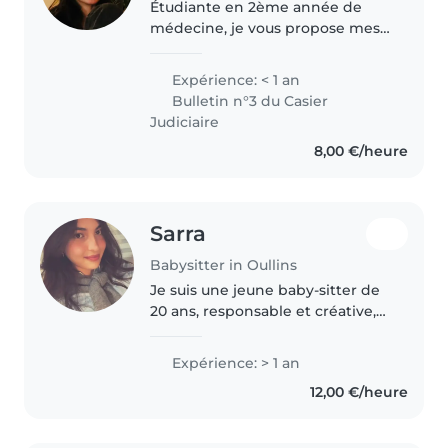
Étudiante en 2ème année de
médecine, je vous propose mes
services de baby-sitting.
Diplômée du BAFA et ayant
Expérience: < 1 an
travaillée a plusieurs reprises en
Bulletin n°3 du Casier
centre de loisirs, en périscolaire..
Judiciaire
8,00 €/heure
Sarra
Babysitter in Oullins
Je suis une jeune baby-sitter de
20 ans, responsable et créative,
avec une année d'expérience en
garde d'enfants, spécialisée dans
Expérience: > 1 an
les enfants d'âge préscolaire et
12,00 €/heure
scolaire. Je souhaite..