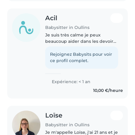
Acil
Babysitter in Oullins
Je suis très calme je peux
beaucoup aider dans les devoirs
je suis responsable malgré mon
jeune âge je peux parfaitement
Rejoignez Babysits pour voir
aider mais sa dépend de l'heure
ce profil complet.
a la qu'elle on me contacte..
Expérience: < 1 an
10,00 €/heure
Loïse
Babysitter in Oullins
Je m'appelle Loïse, j'ai 21 ans et je