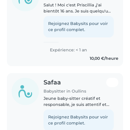
Salut ! Moi c'est Priscillia ,j'ai
bientôt 16 ans. Je suis quelqu'un
de calme, attentionnée et
motivée. J'aime bien passer du
Rejoignez Babysits pour voir
temps avec les enfants, jouer
ce profil complet.
avec eux et les aider si..
Expérience: < 1 an
10,00 €/heure
Safaa
Babysitter in Oullins
Jeune baby-sitter créatif et
responsable, je suis attentif et
prêt à m'occuper de vos enfants
avec enthousiasme. Bien que je
Rejoignez Babysits pour voir
débute dans le baby-sitting, j'ai
ce profil complet.
un Bac pro Aepa et j'adore..