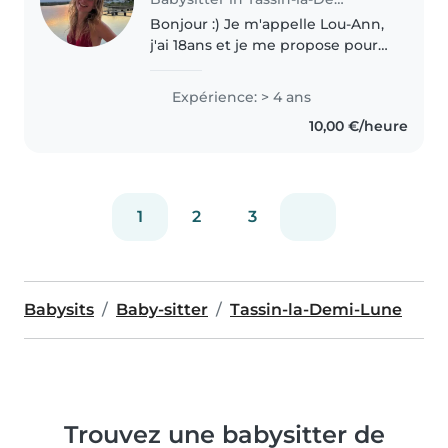
Bonjour :) Je m'appelle Lou-Ann,
j'ai 18ans et je me propose pour
garder vos enfants de tout âges.
Je suis étudiante en médecine,
Expérience: > 4 ans
responsable et bienveillante, je
10,00 €/heure
saurais veiller sur..
1
2
3
Babysits
Baby-sitter
Tassin-la-Demi-Lune
Trouvez une babysitter de