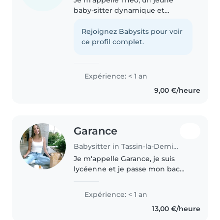
baby-sitter dynamique et
responsable en classe de
première générale, passionné
Rejoignez Babysits pour voir
par le contact avec les enfants.
ce profil complet.
Certifié en premiers secours, je
sais faire..
Expérience: < 1 an
9,00 €/heure
Garance
Babysitter in Tassin-la-Demi-Lune
Je m'appelle Garance, je suis
lycéenne et je passe mon bac
avec la section internationale en
anglais. Je fais de la danse et
Expérience: < 1 an
j'aime m'occuper et passer du
13,00 €/heure
temps avec les enfants. Je..