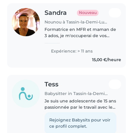
Sandra
Nouveau
Nounou à Tassin-la-Demi-Lune
Formatrice en MFR et maman de
3 ados, je m'occuperai de vos
loulous le soir, la nuit afin que
vous puissiez travailler l'esprit
Expérience: > 11 ans
serein, ou vous retrouver en
15,00 €/heure
amoureux ou entre amis..
Tess
Babysitter in Tassin-la-Demi-Lune
Je suis une adolescente de 15 ans
passionnée par le travail avec les
enfants. Bien que je n'aie pas
d'expérience professionnelle, j'ai
Rejoignez Babysits pour voir
de l'expérience avec tous les
ce profil complet.
groupes d'âge,..