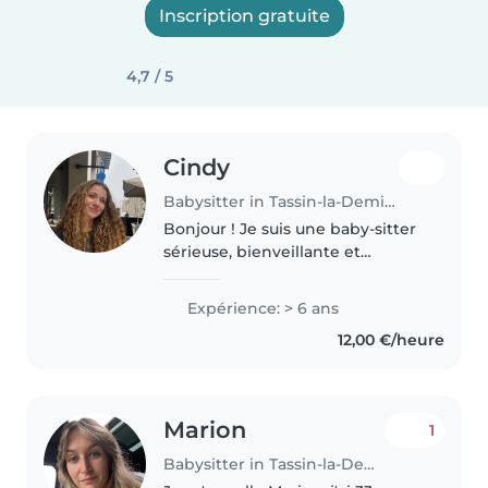
Inscription gratuite
4,7 / 5
Cindy
Babysitter in Tassin-la-Demi-Lune
Bonjour ! Je suis une baby-sitter
sérieuse, bienveillante et
toujours de bonne humeur, avec
6 ans d'expérience auprès
Expérience: > 6 ans
d'enfants de tous âges. J'aime
12,00 €/heure
passer du temps avec les
enfants,..
Marion
1
Babysitter in Tassin-la-Demi-Lune