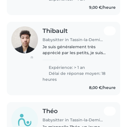
9,00 €/heure
Thibault
Babysitter in Tassin-la-Demi-Lune
Je suis généralement très
apprécié par les petits, je suis
(1)
bavard et sportif, je sais être
calme et responsable quand il le
Expérience: > 1 an
faut. J'ai déjà gardé plusieurs fois
Délai de réponse moyen: 18
des enfants le soir..
heures
8,00 €/heure
Théo
Babysitter in Tassin-la-Demi-Lune
Je m'appelle Théo, un jeune