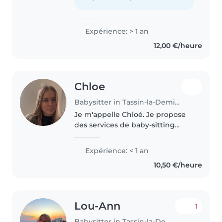
des activités calmes tout en..
Expérience: > 1 an
12,00 €/heure
Chloe
Babysitter in Tassin-la-Demi-Lune
Je m'appelle Chloé. Je propose
des services de baby-sitting
sérieux et fiables. À l'aise avec les
enfants, je veille à leur sécurité, à
Expérience: < 1 an
leur bien-être et à leur
10,50 €/heure
épanouissement en proposant..
Lou-Ann
1
Babysitter in Tassin-la-Demi-Lune