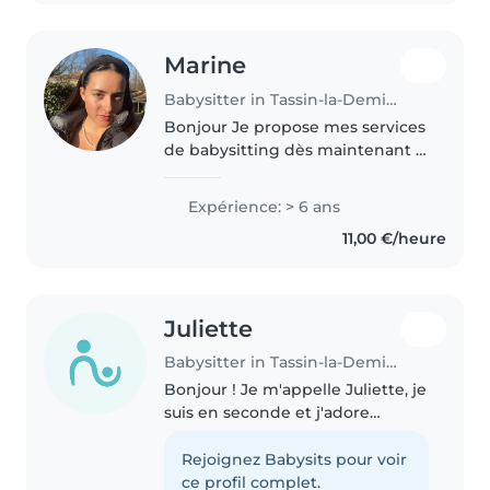
Marine
Babysitter in Tassin-la-Demi-Lune
Bonjour Je propose mes services
de babysitting dès maintenant !
J'ai 22 ans et je fais du
babysitting depuis mes 16 ans.
Expérience: > 6 ans
J'ai donc plusieurs années
11,00 €/heure
d'expérience avec des enfants
de..
Juliette
Babysitter in Tassin-la-Demi-Lune
Bonjour ! Je m'appelle Juliette, je
suis en seconde et j'adore
m'occuper des enfants 😊
Sérieuse et attentionnée, je peux
Rejoignez Babysits pour voir
proposer des jeux, du dessin ou
ce profil complet.