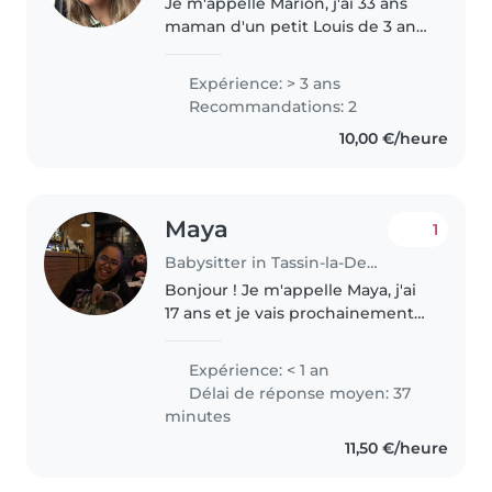
Je m'appelle Marion, j'ai 33 ans
maman d'un petit Louis de 3 ans.
J'ai arrêté de travailler pour
m'occuper pleinement de lui
Expérience: > 3 ans
pendant ses 3 dernières années.
Recommandations: 2
Ancienne responsable d'une..
10,00 €/heure
Maya
1
Babysitter in Tassin-la-Demi-Lune
Bonjour ! Je m'appelle Maya, j'ai
17 ans et je vais prochainement
intégrer une première année de
licence LEA (Langues Étrangères
Expérience: < 1 an
Appliquées) avec pour objectif
Délai de réponse moyen: 37
de devenir hôtesse..
minutes
11,50 €/heure