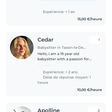
Expérience: < 1 an
15,00 €/heure
Cedar
1
Babysitter in Tassin-la-Demi-Lune
Hello, I am a 19 year old
babysitter with a passion for
working with children. I'm
English was born and raised in
Expérience: > 2 ans
England, but speak fluent
Délai de réponse moyen: 1
French since I've lived in France
heure
for over..
10,00 €/heure
Apolline
2