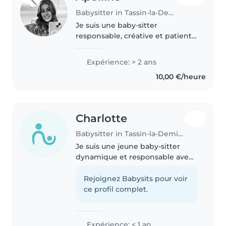
Babysitter in Tassin-la-Demi-Lune
Je suis une baby-sitter
responsable, créative et patiente
avec 2 ans d'expérience en
garde d'enfants, des tout-petits
Expérience: > 2 ans
aux adolescents. Je parle
10,00 €/heure
couramment anglais et français.
J'aime..
Charlotte
Babysitter in Tassin-la-Demi-Lune
Je suis une jeune baby-sitter
dynamique et responsable avec
un bon contact avec les enfants.
Autonome pour les 5-16 ans, je
Rejoignez Babysits pour voir
suis à l'aise avec les enfants
ce profil complet.
souffrant d'asthme, de troubles..
Expérience: < 1 an