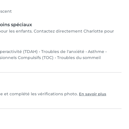
scent
oins spéciaux
x pour les enfants. Contactez directement Charlotte pour
yperactivité (TDAH)
•
Troubles de l'anxiété
•
Asthme
•
sionnels Compulsifs (TOC)
•
Troubles du sommeil
le et complété les vérifications photo.
En savoir plus