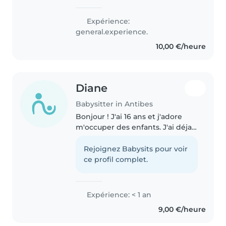
d'ergothérapeute, je propose
des activités ludiques et
Expérience:
créatives, de la musique ou des
general.experience.
jeux. Je suis à l'aise avec les..
10,00 €/heure
Diane
Babysitter in Antibes
Bonjour ! J'ai 16 ans et j'adore
m'occuper des enfants. J'ai déja
gardé des enfants des amis a
mes parents et je m'occupe
Rejoignez Babysits pour voir
souvent des enfants de mon
ce profil complet.
club d'athlétisme. Patiente,
créative..
Expérience: < 1 an
9,00 €/heure