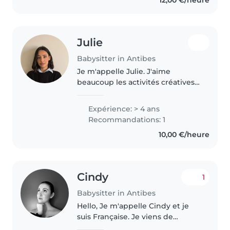
12,00 €/heure
beaucoup d'expériences avec
les..
Julie
Babysitter in Antibes
Je m'appelle Julie. J'aime
beaucoup les activités créatives
(dessin, bricolage, jeux) et passer
du temps avec les enfants. Je
Expérience: > 4 ans
suis titulaire du BAFA depuis 4
Recommandations: 1
ans et j'ai de l'expérience..
10,00 €/heure
Cindy
1
Babysitter in Antibes
Hello, Je m'appelle Cindy et je
suis Française. Je viens de
découvrir cette application et je