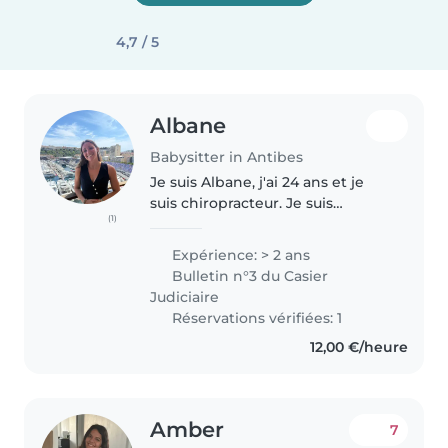
4,7 / 5
Albane
Babysitter in Antibes
Je suis Albane, j'ai 24 ans et je
suis chiropracteur. Je suis
(1)
également sportive de haut
niveau en sauvetage sportif. Je
Expérience: > 2 ans
travaille quotidiennement avec
Bulletin n°3 du Casier
des enfants de tout âge, des..
Judiciaire
Réservations vérifiées: 1
12,00 €/heure
Amber
7