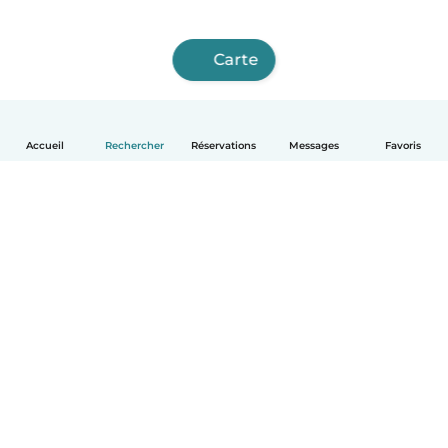
Carte
Accueil
Rechercher
Réservations
Messages
Favoris
Français
Comment ça marche
Aide
Conditions et confidentialité
Tarifs
Coordonnées de l'entreprise
Babysits pour les entreprises