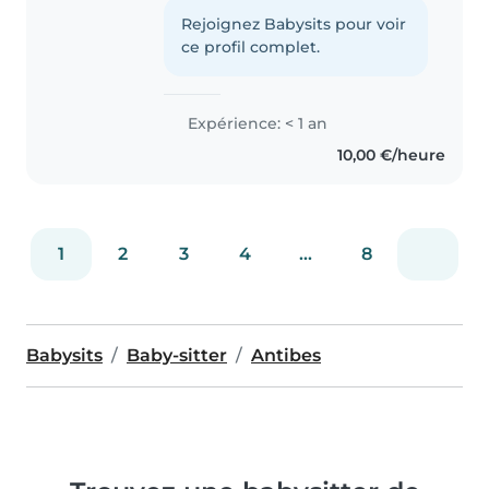
lycée Audiberti . Je suis
Rejoignez Babysits pour voir
disponible pour des missions de
ce profil complet.
baby-sitting ponctuel et..
Expérience: < 1 an
10,00 €/heure
1
2
3
4
...
8
Babysits
Baby-sitter
Antibes