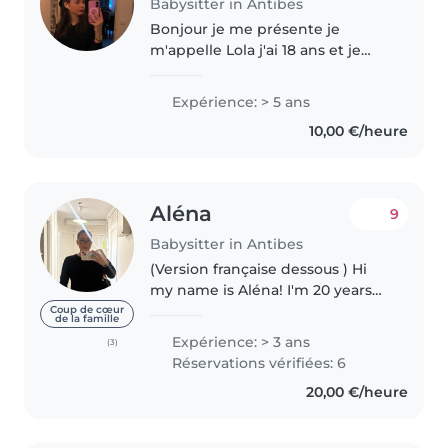
Babysitter in Antibes
Bonjour je me présente je
m'appelle Lola j'ai 18 ans et je
suis à la recherche d'un
complément de travail. Je suis
Expérience: > 5 ans
en cdi depuis 1 ans entant
10,00 €/heure
qu'adjointe d'un carrefour
express au..
Aléna
9
Babysitter in Antibes
(Version française dessous ) Hi
my name is Aléna! I'm 20 years
old and currently looking for
Coup de cœur
de la famille
babysitting work. I have 4 years
Expérience: > 3 ans
(3)
experience babysitting children
Réservations vérifiées: 6
from the age of 7 months..
20,00 €/heure