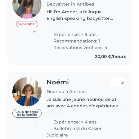
Babysitter in Antibes
Hi! I'm Amber, a bilingual
English-speaking babysitter
based in the South of France.
Supersitter
🇫🇷 I have experience with
(4)
Expérience: > 9 ans
children of all ages and love
Recommandations: 1
creating a fun, safe, and caring
Réservations vérifiées: 4
environment...
20,00 €/heure
Noémi
3
Nounou à Antibes
Je suis une jeune nounou de 21
ans avec 4 années d'expérience
auprès d'enfants de tous âges,
Coup de cœur
de la famille
des bébés aux enfants d'âge
Expérience: > 4 ans
(1)
scolaire. J'ai suivi une formation
Bulletin n°3 du Casier
en petite enfance et je..
Judiciaire