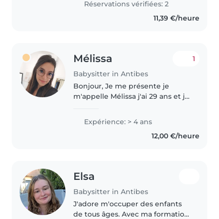
Réservations vérifiées: 2
11,39 €/heure
Mélissa
1
Babysitter in Antibes
Bonjour, Je me présente je
m'appelle Mélissa j'ai 29 ans et je
suis éducatrice de jeunes
enfants de formation. J'ai de
Expérience: > 4 ans
l'expérience professionnelle et
12,00 €/heure
personnelle auprès d'enfants..
Elsa
Babysitter in Antibes
J'adore m'occuper des enfants
de tous âges. Avec ma formation