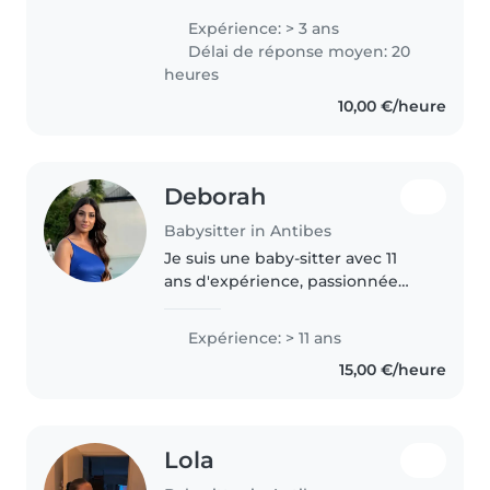
la trouve génial pour pouvoir
Expérience: > 3 ans
venir en aide aux familles. Je suis
Délai de réponse moyen: 20
une ancienne fille..
heures
10,00 €/heure
Deborah
Babysitter in Antibes
Je suis une baby-sitter avec 11
ans d'expérience, passionnée
par l'éveil des enfants.
Polyvalente, je parle français,
Expérience: > 11 ans
anglais et hébreu. Détenteur
15,00 €/heure
d'un BTS Comptabilité et
Gestion,..
Lola