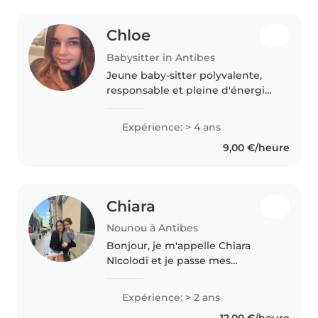
Chloe
Babysitter in Antibes
Jeune baby-sitter polyvalente,
responsable et pleine d'énergie,
j'ai travailler en crèche pendant
quelques mois et je me suis
Expérience: > 4 ans
occuper de ma petite sœur de
9,00 €/heure
ses 1 ans à ses 10 ans ,j'aime..
Chiara
Nounou à Antibes
Bonjour, je m'appelle Chiara
NIcolodi et je passe mes
vacances à Antibes auprès de ma
famille. Je me tiens à disposition
Expérience: > 2 ans
pour tous types d'aides, j'ai