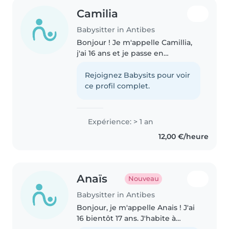
Camilia
Babysitter in Antibes
Bonjour ! Je m'appelle Camillia,
j'ai 16 ans et je passe en
terminale. Dynamique,
bienveillante et attentive, j'adore
Rejoignez Babysits pour voir
passer du temps avec les
ce profil complet.
enfants. Que ce soit pour jouer,
aider..
Expérience: > 1 an
12,00 €/heure
Anaïs
Nouveau
Babysitter in Antibes
Bonjour, je m'appelle Anais ! J'ai
16 bientôt 17 ans. J'habite à
Antibes et je suis étudiante au