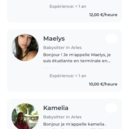
Expérience: < 1 an
12,00 €/heure
Maelys
Babysitter in Arles
Bonjour ! Je m'appelle Maelys, je
suis étudiante en terminale en
art appliqué. J'adore m'occuper
des enfants et partager des
Expérience: < 1 an
moments créatifs avec eux
10,00 €/heure
(dessin, jeux, activités ). Je..
Kamelia
Babysitter in Arles
Bonjour je m'appelle kamelia .