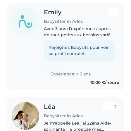
Emily
Babysitter in Arles
Avec 3 ans d'expérience auprès
de tout-petits aux besoins variés,
notamment TDAH, autisme ou
allergies, je propose une garde
Rejoignez Babysits pour voir
bienveillante, ludique et créative.
ce profil complet.
Dessin, jeux et lecture..
Expérience: > 3 ans
10,00 €/heure
Léa
2
Babysitter in Arles
Je m'appelle Léa j'ai 22ans Aide-
soignante , je propose mes