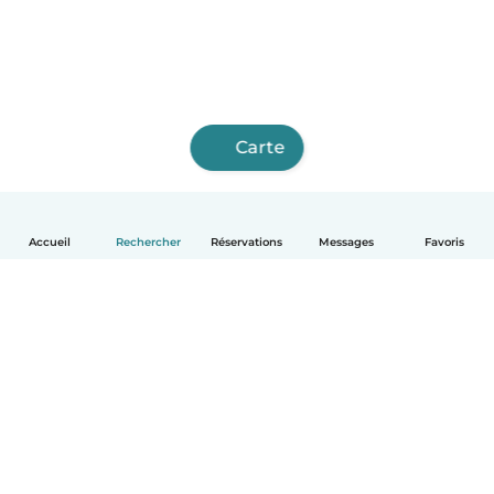
Carte
Accueil
Rechercher
Réservations
Messages
Favoris
Français
Comment ça marche
Aide
Conditions et confidentialité
Tarifs