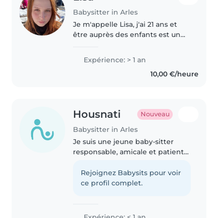
Babysitter in Arles
Je m'appelle Lisa, j'ai 21 ans et
être auprès des enfants est un
bonheur pour moi ! Voulant
m'orienter vers une carrière en
Expérience: > 1 an
petite enfance, je me ferai un
10,00 €/heure
plaisir de garder vos enfants...
Housnati
Nouveau
Babysitter in Arles
Je suis une jeune baby-sitter
responsable, amicale et patiente
avec un amour pour les enfants.
J'adore dessiner, lire et jouer
Rejoignez Babysits pour voir
avec eux. Je m'occupe aussi de la
ce profil complet.
cuisine, des tâches..
Expérience: < 1 an