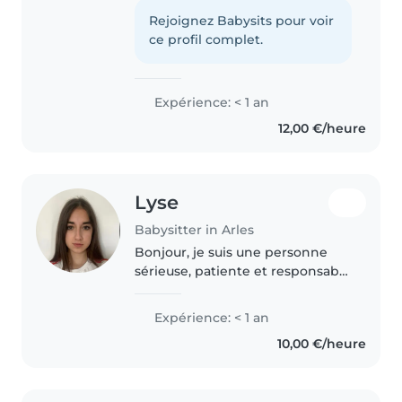
passionnée par le dessin, la
lecture et les jeux. J'adore
Rejoignez Babysits pour voir
m'occuper d'enfants de tous
ce profil complet.
âges et je me sens à l'aise avec
les animaux, la..
Expérience: < 1 an
12,00 €/heure
Lyse
Babysitter in Arles
Bonjour, je suis une personne
sérieuse, patiente et responsable
qui aime beaucoup passer du
temps avec les enfants.
Expérience: < 1 an
J'apprécie le babysitting car
10,00 €/heure
j'aime aider les enfants à
apprendre,..