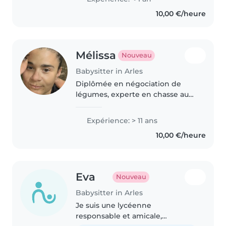
10,00 €/heure
Mélissa
Nouveau
Babysitter in Arles
Diplômée en négociation de
légumes, experte en chasse aux
monstres sous le lit et future
psychologue 🧸🎨 Maman de
Expérience: > 11 ans
deux enfants, je sais qu'un
10,00 €/heure
goûter coupé en triangles peut
sauver..
Eva
Nouveau
Babysitter in Arles
Je suis une lycéenne
responsable et amicale,