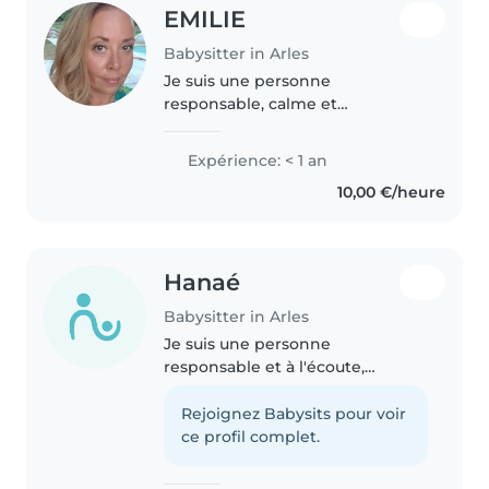
EMILIE
Babysitter in Arles
Je suis une personne
responsable, calme et
empathique, idéale pour
s'occuper de vos enfants. Avec
Expérience: < 1 an
une formation en management
10,00 €/heure
et en soins infirmiers, je possède
des compétences en..
Hanaé
Babysitter in Arles
Je suis une personne
responsable et à l'écoute,
passionnée par l'univers des
enfants. Créative et patiente, je
Rejoignez Babysits pour voir
propose des activités ludiques et
ce profil complet.
éducatives pour les bébés, tout-
petits,..