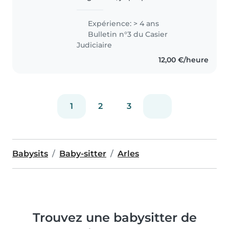
services de baby-sitting.
Patiente, douce et responsable,
Expérience: > 4 ans
j'ai l'habitude de m'occuper des
Bulletin n°3 du Casier
autres et de veiller à leur
Judiciaire
sécurité..
12,00 €/heure
1
2
3
Babysits
Baby-sitter
Arles
Trouvez une babysitter de