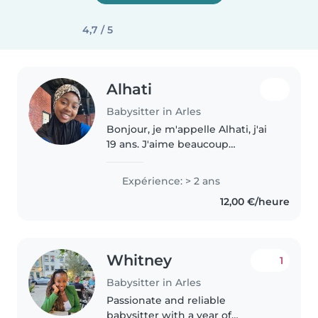
4,7 / 5
Alhati
Babysitter in Arles
Bonjour, je m'appelle Alhati, j'ai
19 ans. J'aime beaucoup
m'occuper des enfants et passer
du temps avec eux. Ayant des
Expérience: > 2 ans
petites sœurs et des petits
12,00 €/heure
frères, j'ai l'habitude de les
garder..
Whitney
1
Babysitter in Arles
Passionate and reliable
babysitter with a year of