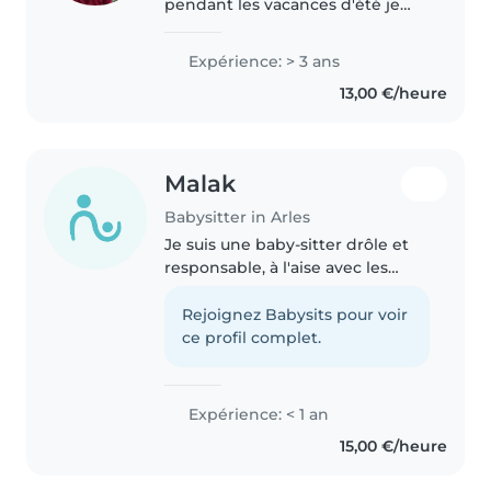
pendant les vacances d'été je
suis disponible tout le temps ,
mais à la rentré je serai
Expérience: > 3 ans
disponible que le soir et la
13,00 €/heure
journée le mercredi, samedi et
dimanche..
Malak
Babysitter in Arles
Je suis une baby-sitter drôle et
responsable, à l'aise avec les
bébés, tout-petits, enfants d'âge
préscolaire et écoliers. Je parle
Rejoignez Babysits pour voir
arabe et français, et je maîtrise
ce profil complet.
les tâches ménagères..
Expérience: < 1 an
15,00 €/heure