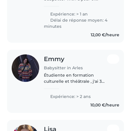
experience, dedicated to
creating a safe, fun, and
Expérience: > 1 an
nurturing environment for
Délai de réponse moyen: 4
children of all ages. Whether it's
minutes
crafting, reading..
12,00 €/heure
Emmy
Babysitter in Arles
Étudiente en formation
culturelle et théâtrale , j'ai 3
petites sœurs dont j'ai l'habitude
de m'occuper. Depuis 2 étés je
Expérience: > 2 ans
travaille dans les centres aérés et
10,00 €/heure
notamment avec les enfants..
Lisa