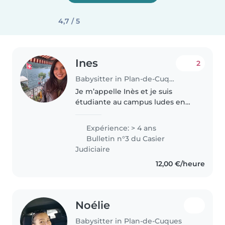
4,7 / 5
Ines
2
Babysitter in Plan-de-Cuques
Je m’appelle Inès et je suis
étudiante au campus ludes en
physiothérapie . J’ai déjà gardé
des enfants à lugano et à
Expérience: > 4 ans
Paradiso Avec 3 ans d'expérience
Bulletin n°3 du Casier
auprès des enfants de tous..
Judiciaire
12,00 €/heure
Noélie
Babysitter in Plan-de-Cuques