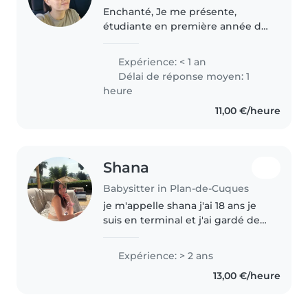
Enchanté, Je me présente,
étudiante en première année de
médecine chinoise. Pour payer
mes études, je recherche un job.
Expérience: < 1 an
Pour me décrire en quelques
Délai de réponse moyen: 1
mots, je suis une personne
heure
joyeuse,..
11,00 €/heure
Shana
Babysitter in Plan-de-Cuques
je m'appelle shana j'ai 18 ans je
suis en terminal et j'ai gardé des
enfants toute ma vie avec mes
deux petites sœurs et mes 4
Expérience: > 2 ans
neveux j'aime trop les enfants et
13,00 €/heure
je veux en faire mon..