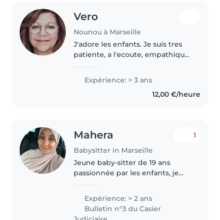
Vero
Nounou à Marseille
J'adore les enfants. Je suis tres
patiente, a l'ecoute, empathique
et reactive. Je m'occupe avec
passion des enfants comme mes
Expérience: > 3 ans
propres enfants. Je sais faire
12,00 €/heure
preuve d'imagination pour..
Mahera
1
Babysitter in Marseille
Jeune baby-sitter de 19 ans
passionnée par les enfants, je
possède 2 ans d'expérience avec
des enfants de tous âges. Je suis
Expérience: > 2 ans
à l'aise avec les enfants ayant des
Bulletin n°3 du Casier
besoins spécifiques,..
Judiciaire