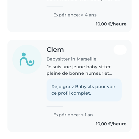
sœurs j'ai l'habitude de
m'occuper des enfants au
Expérience: > 4 ans
quotidien. J'ai également de
10,00 €/heure
nombreux petits cousins dont
je..
Clem
Babysitter in Marseille
Je suis une jeune baby-sitter
pleine de bonne humeur et
créative. Bien que je débute
dans le baby-sitting, j'adore
Rejoignez Babysits pour voir
jouer, lire et faire des activités
ce profil complet.
manuelles avec les enfants. Je..
Expérience: < 1 an
10,00 €/heure