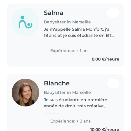
Salma
Babysitter in Marseille
Je m'appelle Salma Monfort, j'ai
18 ans et je suis étudiante en BTS
Comptabilité à Marseille. Je
propose mes services de baby-
Expérience: < 1 an
sitting pour garder vos enfants
8,00 €/heure
en toute confiance. Ayant..
Blanche
Babysitter in Marseille
Je suis étudiante en première
année de droit, très créative,
sérieuse et dynamique. J'ai deux
petits frères et j'ai déjà effectué
Expérience: > 3 ans
de nombreux babysittings. Je
10,00 €/heure
suis également animatrice..