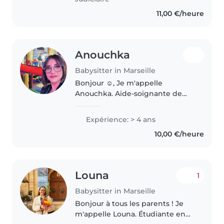
11,00 €/heure
Anouchka
Babysitter in Marseille
Bonjour ☺️, Je m'appelle
Anouchka. Aide-soignante de
profession, je suis passionnée
par le soin et l'accompagnement
Expérience: > 4 ans
des personnes, petits comme
10,00 €/heure
grands. J'ai eu l'occasion de
travailler..
Louna
1
Babysitter in Marseille
Bonjour à tous les parents ! Je
m'appelle Louna. Étudiante en