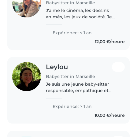
Babysitter in Marseille
J'aime le cinéma, les dessins
animés, les jeux de société. Je
suis souriante et dynamique et
j'aime m'occuper des autres. Je
Expérience: < 1 an
suis patiente. Je peux préparer
12,00 €/heure
les repas simples pour..
Leylou
Babysitter in Marseille
Je suis une jeune baby-sitter
responsable, empathique et
créative, avec une expérience
d'un an en garde d'enfants de
Expérience: > 1 an
tous âges. Je suis à l'aise avec les
10,00 €/heure
animaux, la cuisine, les tâches..