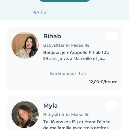
4,7 / 5
Rihab
Babysitter in Marseille
Bonjour, je m'appelle Rihab ! J'ai
29 ans, je vis à Marseille et je
garde des enfants depuis
plusieurs années — que ce soit
Expérience: < 1 an
pour ma famille, des voisins ou
12,00 €/heure
de façon plus régulière...
Myla
Babysitter in Marseille
J'ai 18 ans (ds 15j) et étant l'aînée
de ma famille avec trois petites