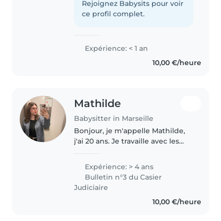
Rejoignez Babysits pour voir
ce profil complet.
Expérience: < 1 an
10,00 €/heure
Mathilde
Babysitter in Marseille
Bonjour, je m'appelle Mathilde,
j'ai 20 ans. Je travaille avec les
enfants depuis l'âge de 13 ans et
je suis diplômée d'un CAP et
Expérience: > 4 ans
d'un Bac Pro Animation. ✨ Très à
Bulletin n°3 du Casier
l'aise avec les..
Judiciaire
10,00 €/heure