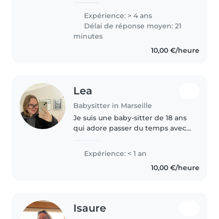
ostéopathie, j'allie la douceur
d'une super baby-sitter à la
Expérience: > 4 ans
rigueur d'une future
Délai de réponse moyen: 21
professionnelle de santé.
minutes
J'accompagne..
10,00 €/heure
Lea
Babysitter in Marseille
Je suis une baby-sitter de 18 ans
qui adore passer du temps avec
les enfants. Bien que je n'aie pas
encore d'expérience officielle en
Expérience: < 1 an
garde d'enfants, je suis très à
10,00 €/heure
l'aise avec les..
Isaure