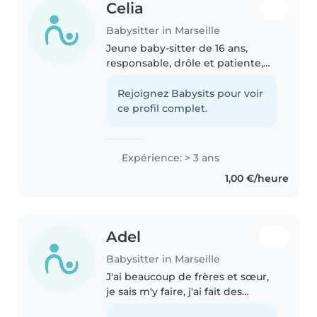
Celia
Babysitter in Marseille
Jeune baby-sitter de 16 ans,
responsable, drôle et patiente,
avec 3 ans d'expérience en
garde d'enfants de tous âges. Je
Rejoignez Babysits pour voir
parle anglais, espagnol et
ce profil complet.
français. J'adore dessiner, lire..
Expérience: > 3 ans
1,00 €/heure
Adel
Babysitter in Marseille
J'ai beaucoup de frères et sœur,
je sais m'y faire, j'ai fait des
stages en écoles maternelles