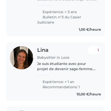
en formation d’éducatrice
spécialisé en septembre je
Expérience: > 3 ans
cherche donc un job étudiant .
Bulletin n°3 du Casier
Diplôme de mon bafa j ai
Judiciaire
beaucoup..
1,00 €/heure
Lina
1
Babysitter in Loos
Je suis étudiante avec pour
projet de devenir sage-femme.
J'ai effectué un stage en petite
section de maternelle il y a
Expérience: < 1 an
quelques années où j'ai pu
Recommandations: 1
assister l'institutrice dans les..
10,00 €/heure