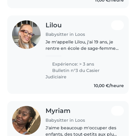
encore lycéenne, j'ai développé
de nombreuses..
Lilou
Babysitter in Loos
Je m'appelle Lilou, j'ai 19 ans, je
rentre en école de sage-femme
à la rentrée de septembre après
une réorientation. En attendant
Expérience: > 3 ans
cela, je souhaiterais prendre soin
Bulletin n°3 du Casier
de vos loulous..
Judiciaire
10,00 €/heure
Myriam
Babysitter in Loos
J'aime beaucoup m'occuper des
enfants, des tout-petits aux plus