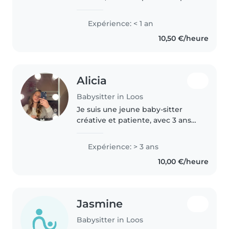
grands, et partager avec eux des
moments de jeux,
Expérience: < 1 an
d'apprentissage et de
10,50 €/heure
découverte. Je parle français et
anglais, et..
Alicia
Babysitter in Loos
Je suis une jeune baby-sitter
créative et patiente, avec 3 ans
d'expérience en garde d'enfants,
spécialement avec les enfants
Expérience: > 3 ans
d'âge préscolaire, scolaire et les
10,00 €/heure
ados. Je parle français..
Jasmine
Babysitter in Loos