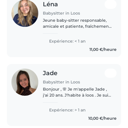
Léna
Babysitter in Loos
Jeune baby-sitter responsable,
amicale et patiente, fraîchement
diplômée du baccalauréat. Je
parle couramment l'anglais,
Expérience: < 1 an
l'espagnol et le français. J'adore
11,00 €/heure
dessiner, lire des histoires,..
Jade
Babysitter in Loos
Bonjour , 🌸 Je m'appelle Jade ,
j'ai 20 ans. J'habite à loos . Je suis
actuellement en 1er année de
Licence sciences sanitaires et
Expérience: > 1 an
sociales, et je rentre en 1er
10,00 €/heure
année de médecine à..