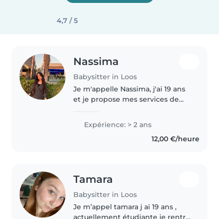
4,7 / 5
Nassima
Babysitter in Loos
Je m'appelle Nassima, j'ai 19 ans
et je propose mes services de
babysitting. Je suis quelqu'un de
sérieuse, patiente et j'aime
Expérience: > 2 ans
m'occuper des enfants. J'ai déjà
12,00 €/heure
gardé des enfants de..
Tamara
Babysitter in Loos
Je m’appel tamara j ai 19 ans ,
actuellement étudiante je rentre