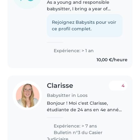
As a young and responsible
babysitter, I bring a year of
experience caring for
preschoolers and school-age
Rejoignez Babysits pour voir
children. I'm fluent in both
ce profil complet.
English and French, which
allows me to support..
Expérience: > 1 an
10,00 €/heure
Clarisse
4
Babysitter in Loos
Bonjour ! Moi c'est Clarisse,
étudiante de 24 ans en 4e année
d'ostéopathie. Sérieuse, patiente,
bienveillante et créative, j'ai déjà
Expérience: > 7 ans
de l'expérience dans la garde
Bulletin n°3 du Casier
d'enfants. En..
Judiciaire