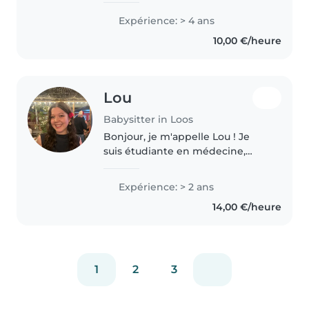
garde d'enfants, principalement
Expérience: > 4 ans
avec les tout-petits. Je suis prête
10,00 €/heure
à m'occuper de vos enfants
avec..
Lou
Babysitter in Loos
Bonjour, je m'appelle Lou ! Je
suis étudiante en médecine,
sérieuse, douce et très à l’aise
avec les nourrissons (j’ai gardé
Expérience: > 2 ans
un bébé de ses 1 à 6 mois). Je
14,00 €/heure
suis disponible à temps..
1
2
3