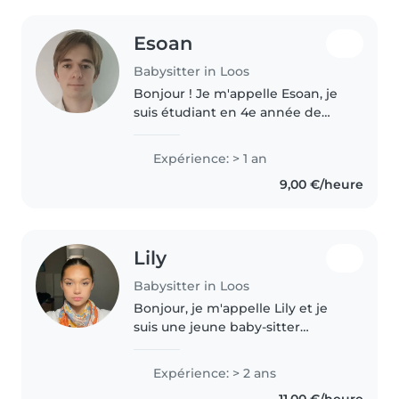
Esoan
Babysitter in Loos
Bonjour ! Je m'appelle Esoan, je
suis étudiant en 4e année de
chirurgie dentaire à Lille. Sérieux,
patient et bienveillant, je
Expérience: > 1 an
propose mes services de
9,00 €/heure
babysitting pour garder vos
enfants..
Lily
Babysitter in Loos
Bonjour, je m'appelle Lily et je
suis une jeune baby-sitter
passionnée qui a 2 ans
d'expérience dans la garde
Expérience: > 2 ans
d'enfants. Bien que je sois
11,00 €/heure