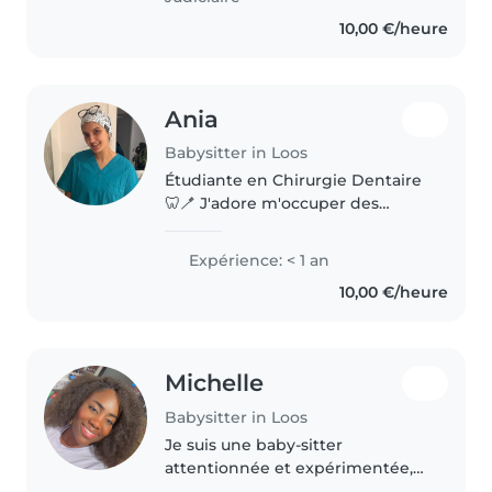
10,00 €/heure
Ania
Babysitter in Loos
Étudiante en Chirurgie Dentaire
🦷🪥 J'adore m'occuper des
enfants et trouver des activités
amusantes et créatives pour eux
Expérience: < 1 an
: jeux, lecture, peinture, karaoké...
10,00 €/heure
Je parle couramment..
Michelle
Babysitter in Loos
Je suis une baby-sitter
attentionnée et expérimentée,
avec 4 ans d'expérience en