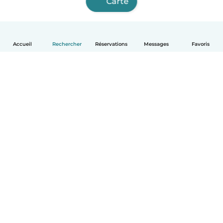
Carte
Accueil
Rechercher
Réservations
Messages
Favoris
Français
Comment ça marche
Aide
Conditions et confidentialité
Tarifs
Coordonnées de l'entreprise
Babysits pour les entreprises
Les normes communautaires