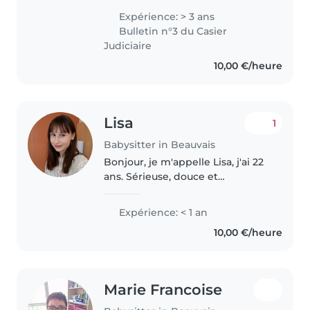
communauté, la proximité avec
Expérience: > 3 ans
l'humain, et le soin et l'attention
Bulletin n°3 du Casier
portés aux autres. Je tiens..
Judiciaire
10,00 €/heure
Lisa
1
Babysitter in Beauvais
Bonjour, je m'appelle Lisa, j'ai 22
ans. Sérieuse, douce et
responsable, je propose mes
services de baby-sitting et d'aide
Expérience: < 1 an
aux devoirs. Après deux années
10,00 €/heure
d'études universitaires en..
Marie Francoise