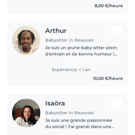
8,00 €/heure
Arthur
Babysitter in Beauvais
Je suis un jeune baby-sitter plein
d'entrain et de bonne humeur !
Actuellement détenteur du
diplôme théorique du BAFA, je
Expérience: < 1 an
suis également sur la fin d'un
10,00 €/heure
service civique qui aura duré..
Isaöra
Babysitter in Beauvais
Je suis une grande passionnée
du social ! J'ai grandi dans une
famille très basée sur la