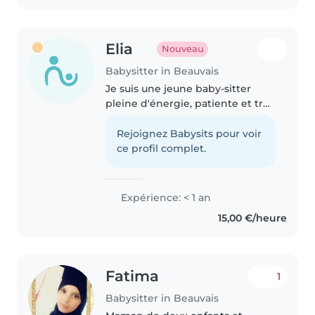
vos enfants de..
Elia
Nouveau
Babysitter in Beauvais
Je suis une jeune baby-sitter
pleine d'énergie, patiente et très
responsable. Avec mon premier
secours en poche, j'aime jouer et
Rejoignez Babysits pour voir
proposer des activités manuelles
ce profil complet.
ou des jeux aux petits...
Expérience: < 1 an
15,00 €/heure
Fatima
1
Babysitter in Beauvais