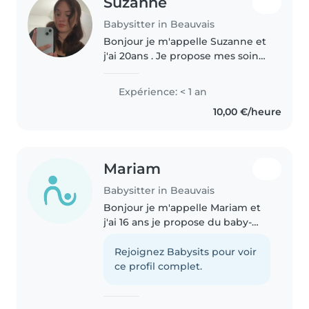
Suzanne
Babysitter in Beauvais
Bonjour je m'appelle Suzanne et
j'ai 20ans . Je propose mes soins
afin de garder vos enfants. J'ai
gardé 2 enfants de janvier a fin
Expérience: < 1 an
juin et j'ai également de
10,00 €/heure
l'experience personnelle...
Mariam
Babysitter in Beauvais
Bonjour je m'appelle Mariam et
j'ai 16 ans je propose du baby-
sitting je suis une personne
sérieuse responsable et j'aime
Rejoignez Babysits pour voir
beaucoup les enfants je peut
ce profil complet.
m'occuper d'eux du repas ,et..