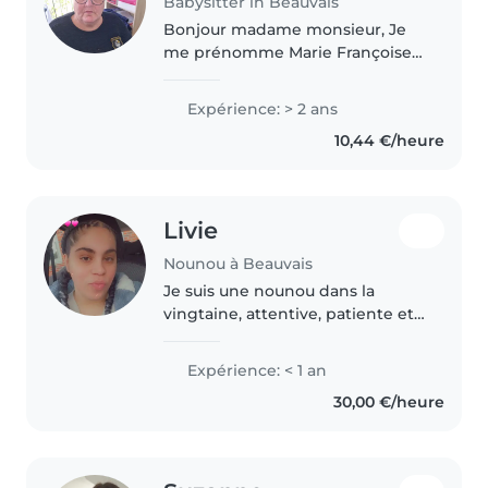
Babysitter in Beauvais
Bonjour madame monsieur, Je
me prénomme Marie Françoise
ridel je suis une mamie de 3
petits enfants de 6 -8 -10ans. J ai
Expérience: > 2 ans
une expérience de plusieurs
10,44 €/heure
années avec les enfants car..
Livie
Nounou à Beauvais
Je suis une nounou dans la
vingtaine, attentive, patiente et
amicale, prête à s'occuper de
votre bébé avec soin et affection.
Expérience: < 1 an
Bien que je sois nouvelle dans le
30,00 €/heure
domaine de la garde..