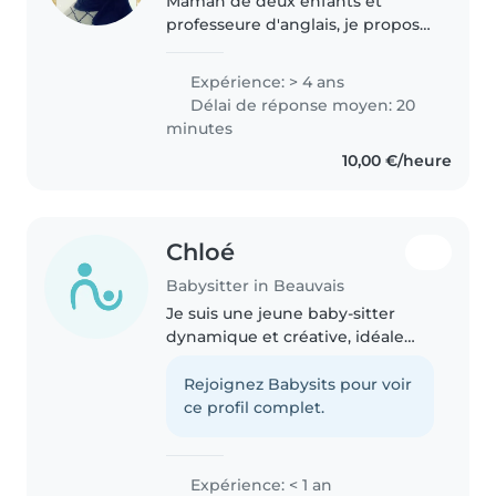
Maman de deux enfants et
professeure d'anglais, je propose
la garde d'enfants de tout âge.
Douce, patiente, sérieuse et
Expérience: > 4 ans
responsable, je veille à leur
Délai de réponse moyen: 20
sécurité, leur bien-être et leur..
minutes
10,00 €/heure
Chloé
Babysitter in Beauvais
Je suis une jeune baby-sitter
dynamique et créative, idéale
pour s'occuper de vos enfants en
bas âge. Bien que je débute
Rejoignez Babysits pour voir
dans le baby-sitting, j'ai effectué
ce profil complet.
un stage d'observation..
Expérience: < 1 an