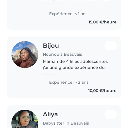
déjà effectué du babysitting à
l'âge de 15 ans auprès d'une
Expérience: < 1 an
petite fille de 2 ans. Dans la vie
15,00 €/heure
de tous les jours,..
Bijou
Nounou à Beauvais
Maman de 4 filles adolescentes
j'ai une grande expérience du
quotidien avec les enfants de
tous âges patiente, organisée, et
Expérience: > 2 ans
attentive je sais gérée les
10,00 €/heure
routines des enfants. Habituée..
Aliya
Babysitter in Beauvais