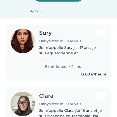
4,7 / 5
Sury
Babysitter in Beauvais
Je m'appelle Sury j'ai 17 ans, je
suis équatorienne et
actuellement élève en terminale
générale au lycée. Je parle deux
Expérience: > 2 ans
langues, ce qui me permet de
12,00 €/heure
m'adapter facilement à
différents..
Clara
Babysitter in Beauvais
Je m'appelle Clara, j'ai 18 ans et je
suis lycéenne en terminale. J'ai