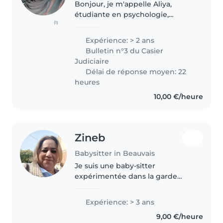
Bonjour, je m'appelle Aliya,
étudiante en psychologie,
(1)
toujours partante pour de
nouveaux projets ! Curieuse,
Expérience: > 2 ans
patiente et pleine d'énergie,
Bulletin n°3 du Casier
j'aime inventer des activités,
Judiciaire
raconter..
Délai de réponse moyen: 22
heures
10,00 €/heure
Zineb
Babysitter in Beauvais
Je suis une baby-sitter
expérimentée dans la garde
d'enfants de tous âges, des
bébés aux adolescents. Avec
Expérience: > 3 ans
mes 3 années d'expérience, je
9,00 €/heure
suis capable de m'occuper de