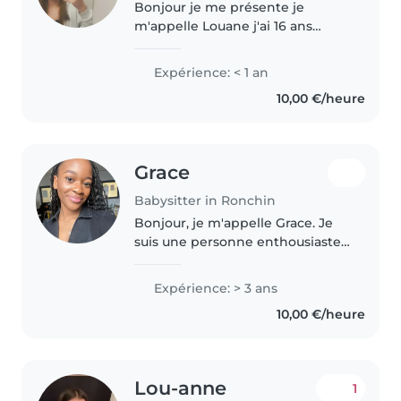
Bonjour je me présente je
m'appelle Louane j'ai 16 ans
bientôt 17, je veut partir dans le
babysitting le week end car je
Expérience: < 1 an
suis beaucoup intéressé part les
10,00 €/heure
enfant je sais les changer,..
Grace
Babysitter in Ronchin
Bonjour, je m'appelle Grace. Je
suis une personne enthousiaste ,
fiable et toujours souriante.
J'aime beaucoup m'occuper des
Expérience: > 3 ans
enfants et créer un
10,00 €/heure
environnement rassurant et
agréable..
Lou-anne
1