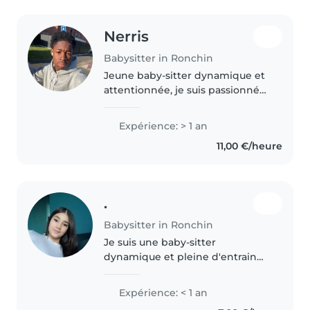
Nerris
Babysitter in Ronchin
Jeune baby-sitter dynamique et
attentionnée, je suis passionnée
par le dessin, la musique et les
jeux. Avec une année
Expérience: > 1 an
d'expérience en garde d'enfants,
11,00 €/heure
je suis à l'aise avec les tout-
petits..
.
Babysitter in Ronchin
Je suis une baby-sitter
dynamique et pleine d'entrain
prête à m'occuper de votre
famille. Bien que je n'aie pas
Expérience: < 1 an
encore d'expérience officielle, je