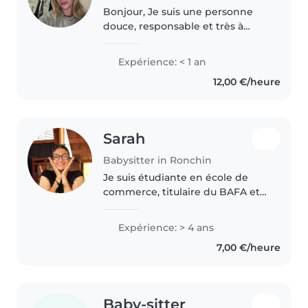
Bonjour, Je suis une personne
douce, responsable et très à
l'aise avec les enfants. Depuis
toujours, j'ai eu l'habitude de
Expérience: < 1 an
m'occuper de mes frères et
12,00 €/heure
sœurs, en prenant un peu le
rôle..
Sarah
Babysitter in Ronchin
Je suis étudiante en école de
commerce, titulaire du BAFA et
passionnée par le travail auprès
des enfants. Ayant grandi avec
Expérience: > 4 ans
une maman assistante
7,00 €/heure
maternelle, j'ai appris dès mon
plus..
Baby-sitter