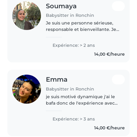
Soumaya
Babysitter in Ronchin
Je suis une personne sérieuse,
responsable et bienveillante. Je
sais m'adapter aux besoins de
chaque enfant afin qu'il se sente
Expérience: > 2 ans
en confiance avec moi. Tout en
14,00 €/heure
restant un repère rassurant,..
Emma
Babysitter in Ronchin
je suis motivé dynamique j'ai le
bafa donc de l'expérience avec
les enfants de tout âge
Expérience: > 3 ans
14,00 €/heure