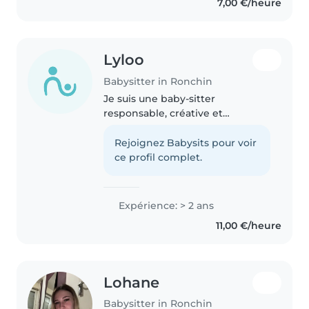
7,00 €/heure
suis très à l'aise avec les enfants..
Lyloo
Babysitter in Ronchin
Je suis une baby-sitter
responsable, créative et
patiente, prête à s'occuper de
vos enfants avec soin. Étant au
Rejoignez Babysits pour voir
collège, je n'ai pas encore
ce profil complet.
d'expérience formelle en garde
d'enfants,..
Expérience: > 2 ans
11,00 €/heure
Lohane
Babysitter in Ronchin