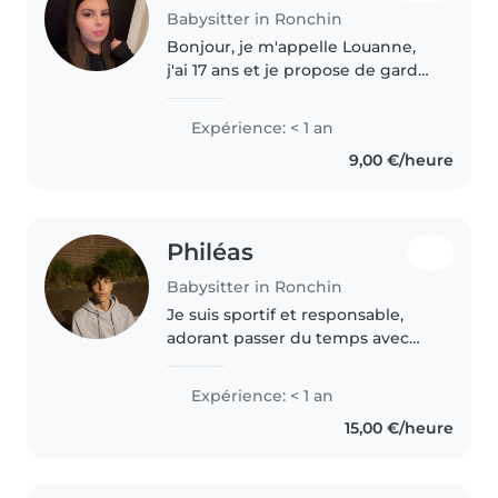
Babysitter in Ronchin
Bonjour, je m'appelle Louanne,
j'ai 17 ans et je propose de garder
vos enfants à Lille et ses
alentours. Je suis sérieuse,
Expérience: < 1 an
responsable et patiente. Je suis à
9,00 €/heure
l'aise avec les enfants..
Philéas
Babysitter in Ronchin
Je suis sportif et responsable,
adorant passer du temps avec
les enfants de tout âge. Étudiant
en première commerce, je
Expérience: < 1 an
propose des jeux créatifs et un
15,00 €/heure
accompagnement bienveillant...