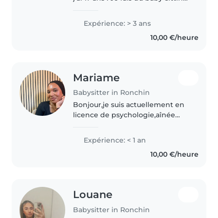
depuis mes 15 ans, mais je suis
aussi une animatrice en centre
Expérience: > 3 ans
de loisirs avec son BAFA complet
10,00 €/heure
! Je suis disponible..
Mariame
Babysitter in Ronchin
Bonjour,je suis actuellement en
licence de psychologie,aînée
d'une famille de 3 enfants mais
ayant une grande sais m'adapter
Expérience: < 1 an
à tout enfant et à leur
10,00 €/heure
préférence
Louane
Babysitter in Ronchin