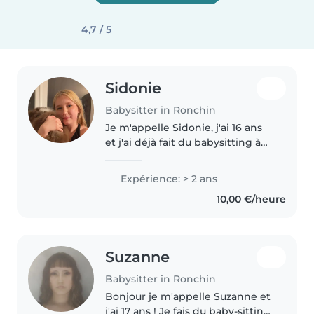
4,7 / 5
Sidonie
Babysitter in Ronchin
Je m'appelle Sidonie, j'ai 16 ans
et j'ai déjà fait du babysitting à
plusieurs reprises. J'ai gardé des
enfants de différents âges. Je
Expérience: > 2 ans
suis quelqu'un de sérieuse,
10,00 €/heure
patiente et attentive...
Suzanne
Babysitter in Ronchin
Bonjour je m'appelle Suzanne et
j'ai 17 ans ! Je fais du baby-sitting