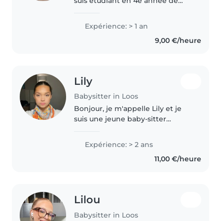
suis étudiant en 4e année de
chirurgie dentaire à Lille. Sérieux,
patient et bienveillant, je
Expérience: > 1 an
propose mes services de
9,00 €/heure
babysitting pour garder vos
enfants..
Lily
Babysitter in Loos
Bonjour, je m'appelle Lily et je
suis une jeune baby-sitter
passionnée qui a 2 ans
d'expérience dans la garde
Expérience: > 2 ans
d'enfants. Bien que je sois
11,00 €/heure
encore lycéenne, j'ai développé
de nombreuses..
Lilou
Babysitter in Loos