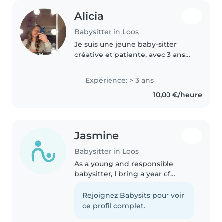
Alicia
Babysitter in Loos
Je suis une jeune baby-sitter
créative et patiente, avec 3 ans
d'expérience en garde d'enfants,
spécialement avec les enfants
Expérience: > 3 ans
d'âge préscolaire, scolaire et les
10,00 €/heure
ados. Je parle français..
Jasmine
Babysitter in Loos
As a young and responsible
babysitter, I bring a year of
experience caring for
preschoolers and school-age
Rejoignez Babysits pour voir
children. I'm fluent in both
ce profil complet.
English and French, which