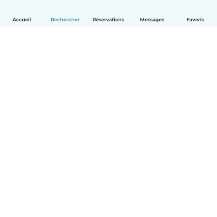
Accueil
Rechercher
Réservations
Messages
Favoris
Français
Comment ça marche
Aide
Conditions et confidentialité
Tarifs
Coordonnées de l'entreprise
Babysits pour les entreprises
Les normes communautaires