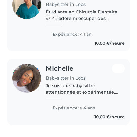
Babysitter in Loos
Étudiante en Chirurgie Dentaire
🦷🪥 J'adore m'occuper des
enfants et trouver des activités
amusantes et créatives pour eux
Expérience: < 1 an
: jeux, lecture, peinture, karaoké...
10,00 €/heure
Je parle couramment..
Michelle
Babysitter in Loos
Je suis une baby-sitter
attentionnée et expérimentée,
avec 4 ans d'expérience en
garde d'enfants, principalement
Expérience: > 4 ans
avec les tout-petits. Je suis prête
10,00 €/heure
à m'occuper de vos enfants
avec..