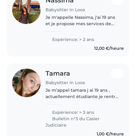
Nassima
Babysitter in Loos
Je m'appelle Nassima, j'ai 19 ans
et je propose mes services de
babysitting. Je suis quelqu'un de
sérieuse, patiente et j'aime
Expérience: > 2 ans
m'occuper des enfants. J'ai déjà
12,00 €/heure
gardé des enfants de..
Tamara
Babysitter in Loos
Je m’appel tamara j ai 19 ans ,
actuellement étudiante je rentre
en formation d’éducatrice
spécialisé en septembre je
Expérience: > 3 ans
cherche donc un job étudiant .
Bulletin n°3 du Casier
Diplôme de mon bafa j ai
Judiciaire
beaucoup..
1,00 €/heure