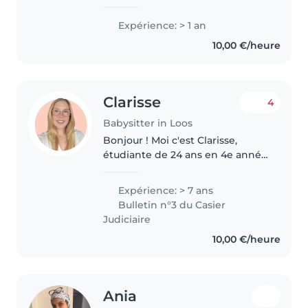
allows me to support..
Expérience: > 1 an
10,00 €/heure
Clarisse
4
Babysitter in Loos
Bonjour ! Moi c'est Clarisse,
étudiante de 24 ans en 4e année
d'ostéopathie. Sérieuse, patiente,
bienveillante et créative, j'ai déjà
Expérience: > 7 ans
de l'expérience dans la garde
Bulletin n°3 du Casier
d'enfants. En..
Judiciaire
10,00 €/heure
Ania