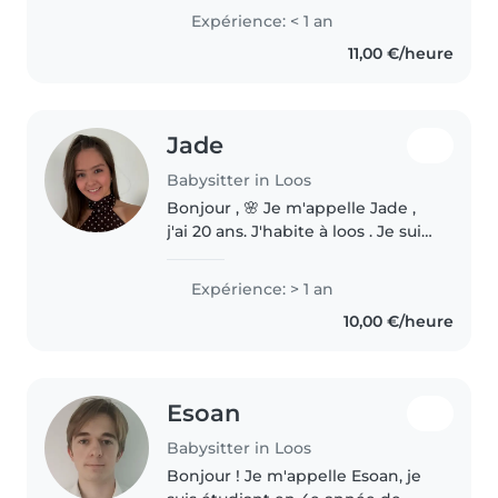
parle couramment l'anglais,
Expérience: < 1 an
l'espagnol et le français. J'adore
11,00 €/heure
dessiner, lire des histoires,..
Jade
Babysitter in Loos
Bonjour , 🌸 Je m'appelle Jade ,
j'ai 20 ans. J'habite à loos . Je suis
actuellement en 1er année de
Licence sciences sanitaires et
Expérience: > 1 an
sociales, et je rentre en 1er
10,00 €/heure
année de médecine à..
Esoan
Babysitter in Loos
Bonjour ! Je m'appelle Esoan, je