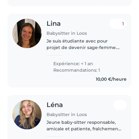
Lina
1
Babysitter in Loos
Je suis étudiante avec pour
projet de devenir sage-femme.
J'ai effectué un stage en petite
section de maternelle il y a
Expérience: < 1 an
quelques années où j'ai pu
Recommandations: 1
assister l'institutrice dans les..
10,00 €/heure
Léna
Babysitter in Loos
Jeune baby-sitter responsable,
amicale et patiente, fraîchement
diplômée du baccalauréat. Je