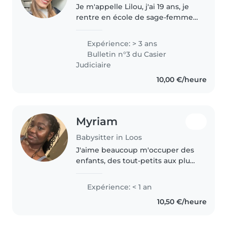
Je m'appelle Lilou, j'ai 19 ans, je
rentre en école de sage-femme
à la rentrée de septembre après
une réorientation. En attendant
Expérience: > 3 ans
cela, je souhaiterais prendre soin
Bulletin n°3 du Casier
de vos loulous..
Judiciaire
10,00 €/heure
Myriam
Babysitter in Loos
J'aime beaucoup m'occuper des
enfants, des tout-petits aux plus
grands, et partager avec eux des
moments de jeux,
Expérience: < 1 an
d'apprentissage et de
10,50 €/heure
découverte. Je parle français et
anglais, et..