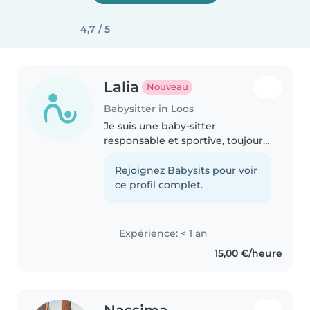
4,7 / 5
Lalia
Nouveau
Babysitter in Loos
Je suis une baby-sitter
responsable et sportive, toujours
patiente avec les enfants de 8 à
15 ans. Avec mon premier
Rejoignez Babysits pour voir
secours certifié, je propose des
ce profil complet.
activités variées comme dessin,..
Expérience: < 1 an
15,00 €/heure