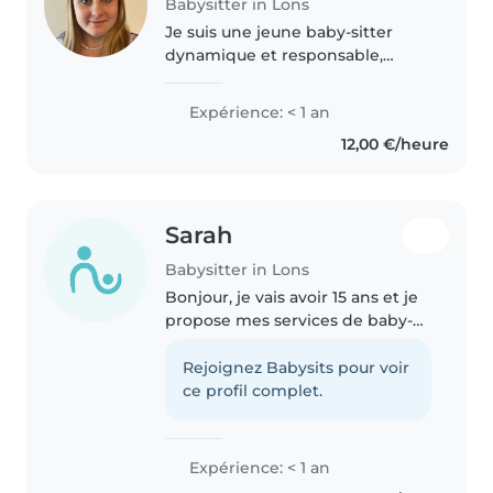
Babysitter in Lons
Je suis une jeune baby-sitter
dynamique et responsable,
fraîchement diplômée en petite
enfance (CAP). J'ai une première
Expérience: < 1 an
certification en secourisme. Je
12,00 €/heure
parle français couramment. Je..
Sarah
Babysitter in Lons
Bonjour, je vais avoir 15 ans et je
propose mes services de baby-
sitting à mon domicile. Sérieuse,
responsable et motivée, j'aime
Rejoignez Babysits pour voir
m'occuper des enfants et je ferai
ce profil complet.
toujours de mon..
Expérience: < 1 an