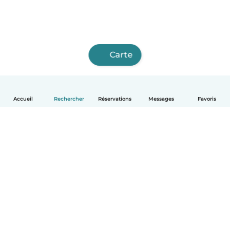
Carte
Accueil
Rechercher
Réservations
Messages
Favoris
Français
Comment ça marche
Aide
Conditions et confidentialité
Tarifs
Coordonnées de l'entreprise