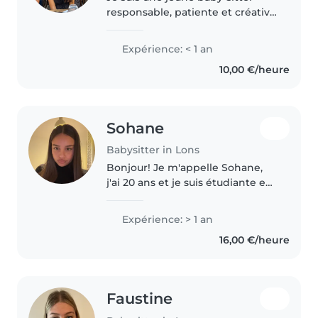
responsable, patiente et créative
avec une certification aux
premiers secours. J'adore faire la
Expérience: < 1 an
lecture, les travaux manuels et
10,00 €/heure
créer des jeux pour les..
Sohane
Babysitter in Lons
Bonjour! Je m'appelle Sohane,
j'ai 20 ans et je suis étudiante en
3 ème année de formation
d'éducatrice spécialisée.
Expérience: > 1 an
J'apprécie beaucoup passer du
16,00 €/heure
temps avec les enfants et j'ai..
Faustine