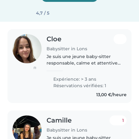
4,7 / 5
Cloe
Babysitter in Lons
Je suis une jeune baby-sitter
responsable, calme et attentive,
(1)
avec une formation complète en
petite enfance et auprès des
Expérience: > 3 ans
enfants à besoins spéciaux.
Réservations vérifiées: 1
Titulaire du BAFA, du Bac Pro..
13,00 €/heure
Camille
1
Babysitter in Lons
Je suis une jeune baby-sitter