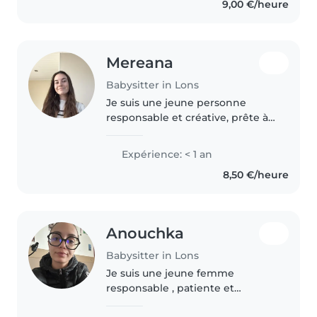
9,00 €/heure
Mereana
Babysitter in Lons
Je suis une jeune personne
responsable et créative, prête à
prendre soin de vos enfants avec
enthousiasme et bienveillance.
Expérience: < 1 an
Je suis en classe de Première et
8,50 €/heure
j'ai suivi une formation..
Anouchka
Babysitter in Lons
Je suis une jeune femme
responsable , patiente et
sérieuse. Je suis baby-sitter