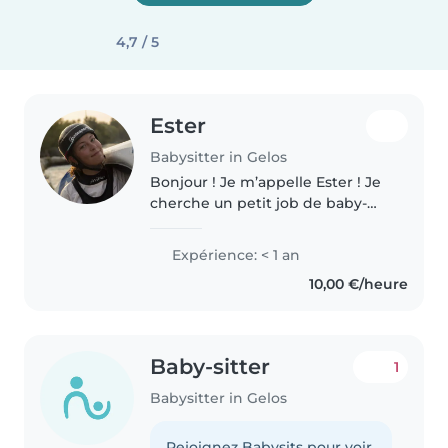
4,7 / 5
Ester
Babysitter in Gelos
Bonjour ! Je m’appelle Ester ! Je
cherche un petit job de baby-
sitting pour financer mes projets
sportifs (je fais du kayak slalom à
Expérience: < 1 an
haut niveau) et scolaires. On me
10,00 €/heure
dit souvent que..
Baby-sitter
1
Babysitter in Gelos
Rejoignez Babysits pour voir