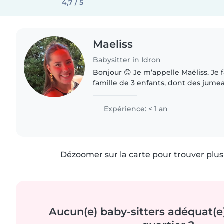
4,7 / 5
Maeliss
Babysitter in Idron
Bonjour 😊 Je m’appelle Maëliss. Je f
famille de 3 enfants, dont des jumeaux
ce qui m’a appris depuis longtemps 
douce et patiente...
Expérience: < 1 an
Dézoomer sur la carte pour trouver plus 
Aucun(e) baby-sitters adéquat(e