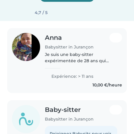
4,7 / 5
Anna
Babysitter in Jurançon
Je suis une baby-sitter
expérimentée de 28 ans qui
parle couramment l'espagnol.
Avec plus de 11 ans d'expérience
Expérience: > 11 ans
auprès des enfants, je suis
10,00 €/heure
patient, calme et responsable. Je
possède..
Baby-sitter
Babysitter in Jurançon
Rejoignez Babysits pour voir