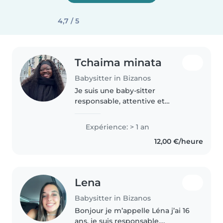
4,7 / 5
Tchaima minata
Babysitter in Bizanos
Je suis une baby-sitter
responsable, attentive et
patiente, avec une année
d'expérience en garde d'enfants.
Expérience: > 1 an
J'ai une formation en premier
12,00 €/heure
bac professionnel métiers de
l'accueil et..
Lena
Babysitter in Bizanos
Bonjour je m’appelle Léna j’ai 16
ans, je suis responsable,