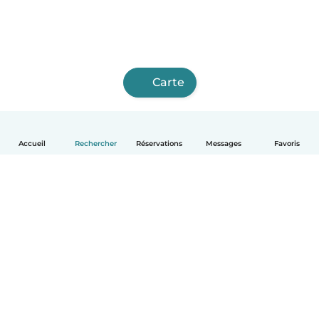
Carte
Accueil
Rechercher
Réservations
Messages
Favoris
Français
Comment ça marche
Aide
Conditions et confidentialité
Tarifs