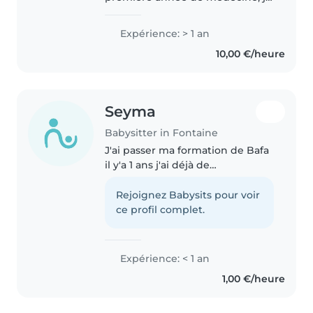
propose mes services de baby-
sitting. J'ai l'habitude de garder
Expérience: > 1 an
mes petits cousins depuis l'âge
10,00 €/heure
de mes 16 ans. J'ai également..
Seyma
Babysitter in Fontaine
J'ai passer ma formation de Bafa
il y'a 1 ans j'ai déjà de
l'expérience avec les enfants De
touts tranche d'âge
Rejoignez Babysits pour voir
ce profil complet.
Expérience: < 1 an
1,00 €/heure