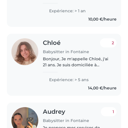
formation BAFA et travailler dans
de nombreux centres aérés en
Expérience: > 1 an
tant qu'animatrice, j'ai
10,00 €/heure
également fait de nombreux
baby sitting..
Chloé
2
Babysitter in Fontaine
Bonjour, Je m'appelle Chloé, j'ai
21 ans. Je suis domiciliée à
Fontaine. Je recherche des
enfants à garder tous les jours
Expérience: > 5 ans
ainsi que le week-end. Ma
14,00 €/heure
passion est les enfants, j'ai eu..
Audrey
1
Babysitter in Fontaine
Je propose mes services de