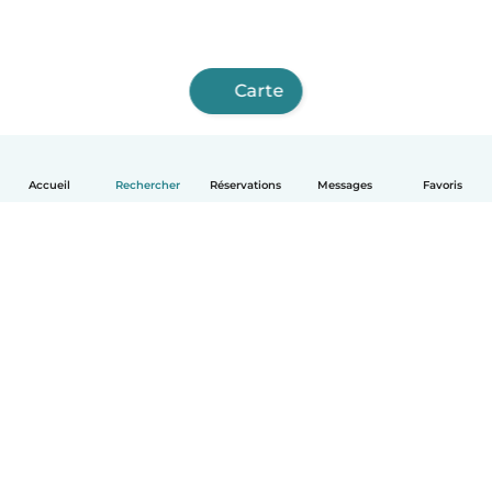
Carte
Accueil
Rechercher
Réservations
Messages
Favoris
Français
Comment ça marche
Aide
Conditions et confidentialité
Tarifs
Coordonnées de l'entreprise