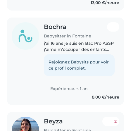
13,00 €/heure
6/8 ans,..
Bochra
Babysitter in Fontaine
j'ai 16 ans je suis en Bac Pro ASSP
j'aime m'occuper des enfants
dont j'ai choisi cette filière je suis
grande sœur de 2 sœur et 1petit
Rejoignez Babysits pour voir
frère je suis à l'écoute
ce profil complet.
responsable j'aime..
Expérience: < 1 an
8,00 €/heure
Beyza
2
Babysitter in Fontaine