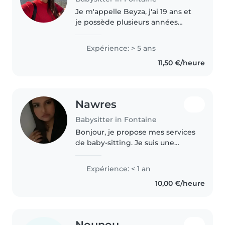
Je m'appelle Beyza, j'ai 19 ans et
je possède plusieurs années
d'expérience en tant que
babysitter. En tant que fille aînée
Expérience: > 5 ans
d'une fratrie de quatre enfants et
11,50 €/heure
membre d'une grande famille,..
Nawres
Babysitter in Fontaine
Bonjour, je propose mes services
de baby-sitting. Je suis une
personne patiente, à l'écoute et
j'aime passer du temps avec les
Expérience: < 1 an
enfants. Je peux aider pour les
10,00 €/heure
devoirs, préparer le..
Nounou