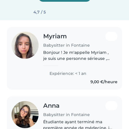
4,7 / 5
Myriam
Babysitter in Fontaine
Bonjour ! Je m'appelle Myriam ,
je suis une personne sérieuse ,
douce et patiente. J'aime
m'occuper des enfants et des
Expérience: < 1 an
animaux et je serais ravi d'en
9,00 €/heure
prendre soin. Je peux aider
pour..
Anna
Babysitter in Fontaine
Étudiante ayant terminé ma
première année de médecine, je