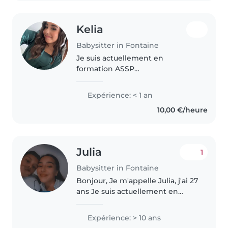
Kelia
Babysitter in Fontaine
Je suis actuellement en
formation ASSP
(Accompagnement, Soins et
Services à la Personne), ce qui
Expérience: < 1 an
me permet d'acquérir des
10,00 €/heure
compétences solides dans
l'accompagnement des enfants,
l'hygiène,..
Julia
1
Babysitter in Fontaine
Bonjour, Je m'appelle Julia, j'ai 27
ans Je suis actuellement en
formation à distanciel, je travaille
également en centre de loisir les
Expérience: > 10 ans
mercredis avec les 3/5 ans et les