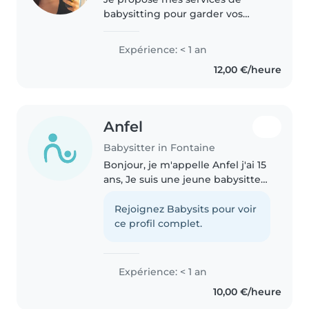
babysitting pour garder vos
enfants de manière ponctuelle
ou régulière (soirées, week-ends,
Expérience: < 1 an
après-midi). J'ai déjà de
12,00 €/heure
l'expérience dans la garde
d'enfants,..
Anfel
Babysitter in Fontaine
Bonjour, je m'appelle Anfel j'ai 15
ans, Je suis une jeune babysitter
sérieuse, douce et passionnée
par les enfants. J'ai un bon sens
Rejoignez Babysits pour voir
de l'organisation, je sais aider aux
ce profil complet.
devoirs,..
Expérience: < 1 an
10,00 €/heure