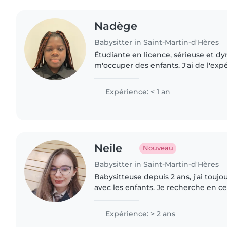
Nadège
Babysitter in Saint-Martin-d'Hères
Étudiante en licence, sérieuse et d
m'occuper des enfants. J'ai de l'exp
d'enfants (famille, voisins) et je sai
éducatives...
Expérience: < 1 an
Neile
Nouveau
Babysitter in Saint-Martin-d'Hères
Babysitteuse depuis 2 ans, j'ai toujo
avec les enfants. Je recherche en c
dans ce milieu: animatrice en école 
devoirs, AED..
Expérience: > 2 ans