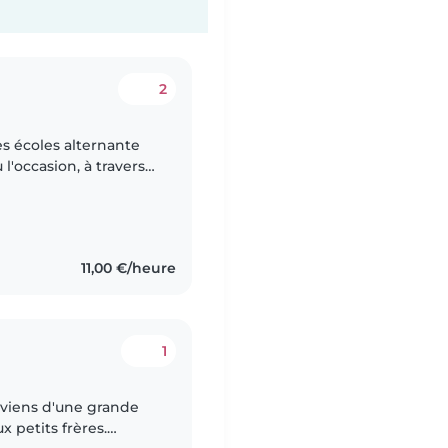
2
es écoles alternante
l'occasion, à travers
s scolaire, de garder
11,00 €/heure
1
e viens d'une grande
 petits frères.