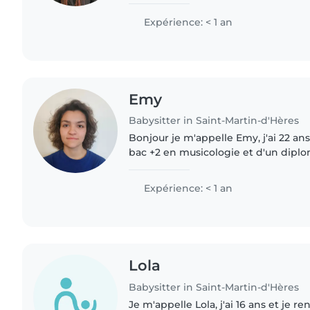
D'origine africaine, j'ai grandi dans 
prendre soin des..
Expérience: < 1 an
Emy
Babysitter in Saint-Martin-d'Hères
Bonjour je m'appelle Emy, j'ai 22 ans.
bac +2 en musicologie et d'un diplo
spécialisée. Je suis passionnée par la musique (guitare,
piano,..
Expérience: < 1 an
Lola
Babysitter in Saint-Martin-d'Hères
Je m'appelle Lola, j'ai 16 ans et je r