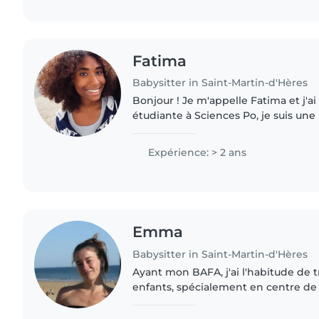
Fatima
Babysitter in Saint-Martin-d'Hères
Bonjour ! Je m'appelle Fatima et j'a
étudiante à Sciences Po, je suis une
très adaptable et passionnée par le s
tennis..
Expérience: > 2 ans
Emma
Babysitter in Saint-Martin-d'Hères
Ayant mon BAFA, j'ai l'habitude de tr
enfants, spécialement en centre de lo
proposer toutes sortes d'activités !! 
manuelles,..