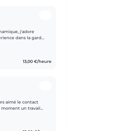
ynamique, j'adore
érience dans la garde
s proposer des activités
13,00 €/heure
urs aimé le contact
e moment un travail
primaire, aide aux