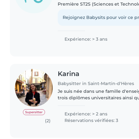
Première ST2S (Sciences et Technolo
du Social) à la rentrée. J'adore les enfants et j'aime
prendre soin..
Rejoignez Babysits pour voir ce pr
Expérience: > 3 ans
Karina
Babysitter in Saint-Martin-d'Hères
Je suis née dans une famille d'ensei
trois diplômes universitaires ainsi 
l'école de musique. J'ai travaillé à l'un
eu l'habitude..
Supersitter
Expérience: > 2 ans
Réservations vérifiées: 3
(2)