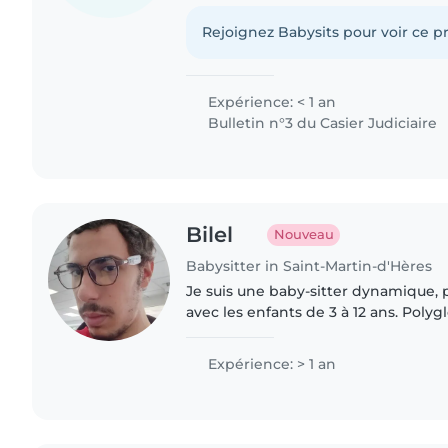
stage bafa, j'ai déjà beaucoup inter
différents..
Rejoignez Babysits pour voir ce pr
Expérience: < 1 an
Bulletin n°3 du Casier Judiciaire
Bilel
Nouveau
Babysitter in Saint-Martin-d'Hères
Je suis une baby-sitter dynamique, pa
avec les enfants de 3 à 12 ans. Polygl
l'arabe, l'allemand et l'anglais. J'ador
musique..
Expérience: > 1 an