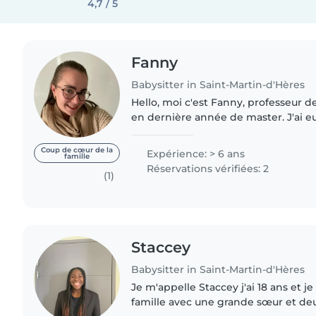
4,7 / 5
Fanny
Babysitter in Saint-Martin-d'Hères
Hello, moi c'est Fanny, professeur d
en dernière année de master. J'ai eu 
certaines rencontres et mon parcour
de nombreux..
Coup de cœur de la
Expérience: > 6 ans
famille
Réservations vérifiées: 2
(1)
Staccey
Babysitter in Saint-Martin-d'Hères
Je m'appelle Staccey j'ai 18 ans et j
famille avec une grande sœur et deux