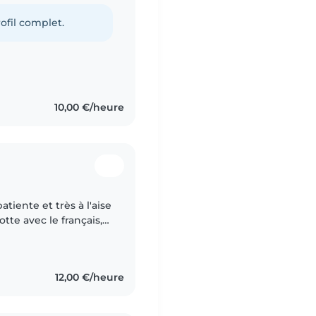
agi avec des enfants de
ofil complet.
10,00 €/heure
tiente et très à l'aise
otte avec le français,
e le dessin, la
12,00 €/heure