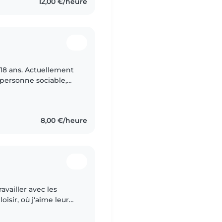
12,00 €/heure
i 18 ans. Actuellement
 personne sociable,
port (en particulier le
8,00 €/heure
availler avec les
isir, où j'aime leur
Dessin, activités