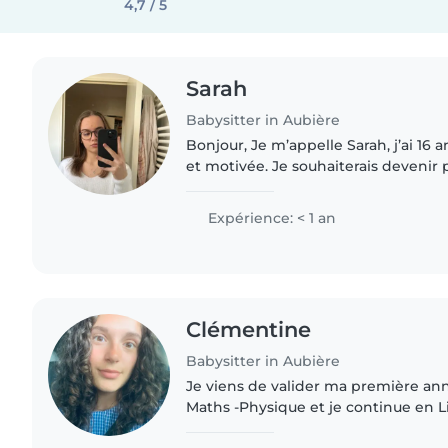
4,7 / 5
Sarah
Babysitter in Aubière
Bonjour, Je m’appelle Sarah, j’ai 16 ans. Je suis dynamique
et motivée. Je souhaiterais devenir 
beaucoup les enfants! J’ai déjà de l
enfants...
Expérience: < 1 an
Clémentine
Babysitter in Aubière
Je viens de valider ma première an
Maths -Physique et je continue en 
la rentrée. De nature créative, j'ado