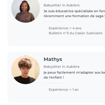
Babysitter in Aubière
Je suis éducatrice spécialisée en form
récemment une formation de sage fe
garde d'enfants chez des particuli
également par des..
Expérience: > 4 ans
Bulletin n°3 du Casier Judiciaire
Mathys
Babysitter in Aubière
je peux facilement m'adapter aux bes
de l'enfant !
Expérience: > 1 an