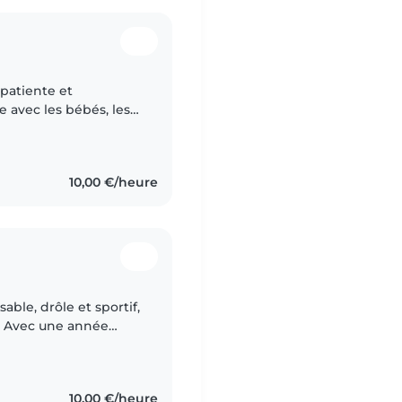
 patiente et
 avec les bébés, les
aire et les écoliers. Je
10,00 €/heure
able, drôle et sportif,
s. Avec une année
préscolaire et
10,00 €/heure