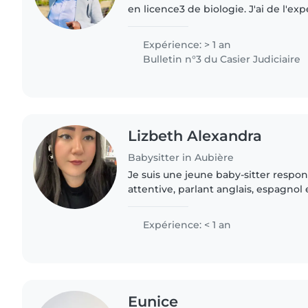
en licence3 de biologie. J'ai de l'ex
enfants de 8 mois et plus, que ce so
chez des particuliers...
Expérience: > 1 an
Bulletin n°3 du Casier Judiciaire
Lizbeth Alexandra
Babysitter in Aubière
Je suis une jeune baby-sitter respon
attentive, parlant anglais, espagnol e
Actuellement étudiante en master d
électronique, je suis à la recherche..
Expérience: < 1 an
Eunice