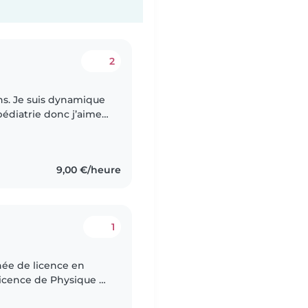
2
pédiatrie donc j’aime
’expérience avec les
9,00 €/heure
1
née de licence en
Licence de Physique à
re organiser des