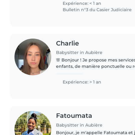
activités manuelles,..
Expérience: < 1 an
Bulletin n°3 du Casier Judiciaire
Charlie
Babysitter in Aubière
🌸 Bonjour ! Je propose mes services pour la garde de vos
enfants, de manière ponctuelle ou r
années d'études en sciences de l'éd
formation, j'ai..
Expérience: > 1 an
Fatoumata
Babysitter in Aubière
Bonjour, je m'appelle Fatoumata et 