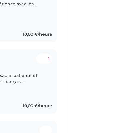
périence avec les
it dans ma famille ou
10,00 €/heure
1
sable, patiente et
t français.
'ingénierie
10,00 €/heure