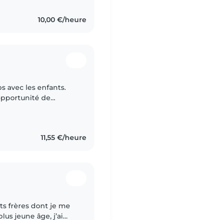
10,00 €/heure
 avec les enfants.
'opportunité de
'ai eu plusieurs autres
11,55 €/heure
its frères dont je me
us jeune âge, j’ai