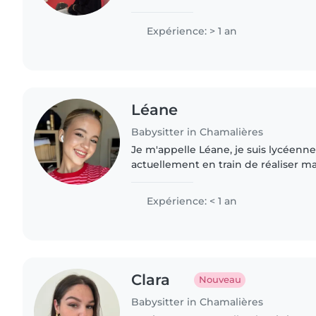
l’habitude de prendre soin des plu
plus grands. Que..
Expérience: > 1 an
Léane
Babysitter in Chamalières
Je m'appelle Léane, je suis lycéenne 
actuellement en train de réaliser 
(brevet d'aptitude à la fonction d'a
2025. J'ai déjà encadré..
Expérience: < 1 an
Clara
Nouveau
Babysitter in Chamalières