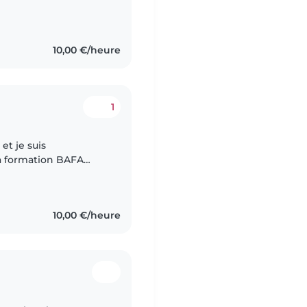
s petits comme des
10,00 €/heure
1
et je suis
ma formation BAFA
nimateur) depuis août
10,00 €/heure