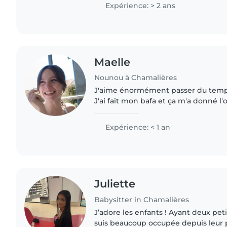
possède le..
Expérience: > 2 ans
Maelle
Nounou à Chamalières
J'aime énormément passer du temps
J'ai fait mon bafa et ça m'a donné l
travailler dans un centre de loisirs. J
occasions de..
Expérience: < 1 an
Juliette
Babysitter in Chamalières
J’adore les enfants ! Ayant deux pet
suis beaucoup occupée depuis leur pl