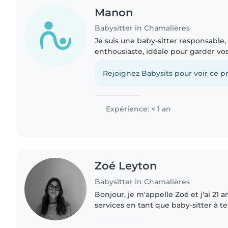
Manon
Babysitter in Chamalières
Je suis une baby-sitter responsable,
enthousiaste, idéale pour garder vo
et scolarisés. J'ai suivi une formati
et j'ai déjà..
Rejoignez Babysits pour voir ce pr
Expérience: < 1 an
Zoé Leyton
Babysitter in Chamalières
Bonjour, je m'appelle Zoé et j'ai 21 
services en tant que baby-sitter à t
fin de mes études de droit. Titulair
de 17 ans,..