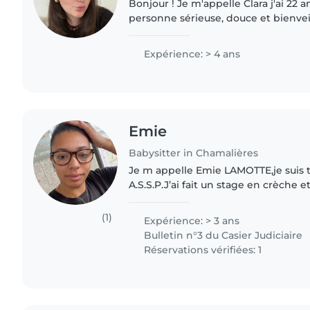
Bonjour ! Je m'appelle Clara j'ai 22 a
personne sérieuse, douce et bienveil
BAFA avec une spécialisation dans
des personnes en..
Expérience: > 4 ans
Emie
Babysitter in Chamalières
Je m appelle Emie LAMOTTE,je suis t
A.S.S.P.J’ai fait un stage en crèche e
mon parrain âgé de 3 semaines. Pui
stages en E.H.P.A.D..
(1)
Expérience: > 3 ans
Bulletin n°3 du Casier Judiciaire
Réservations vérifiées: 1