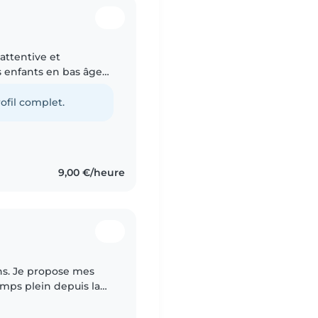
 attentive et
s enfants en bas âge
on en secourisme (PSC1)
ofil complet.
9,00 €/heure
ans. Je propose mes
emps plein depuis la
e du BAFA depuis l'âge