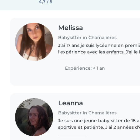
4,7 / 5
Melissa
Babysitter in Chamalières
J'ai 17 ans je suis lycéenne en premiè
l'expérience avec les enfants. J'ai le
déjà occupé d'enfant durant mes stage
du..
Expérience: < 1 an
Leanna
Babysitter in Chamalières
Je suis une jeune baby-sitter de 18 
sportive et patiente. J'ai 2 années 
d'enfants de tous âges, des tout-pet