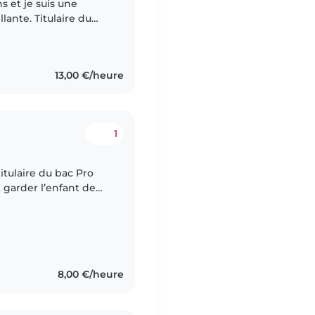
ns et je suis une
lante. Titulaire du
 l'accompagnement
13,00 €/heure
1
itulaire du bac Pro
t garder l’enfant de
s effectué de des
8,00 €/heure