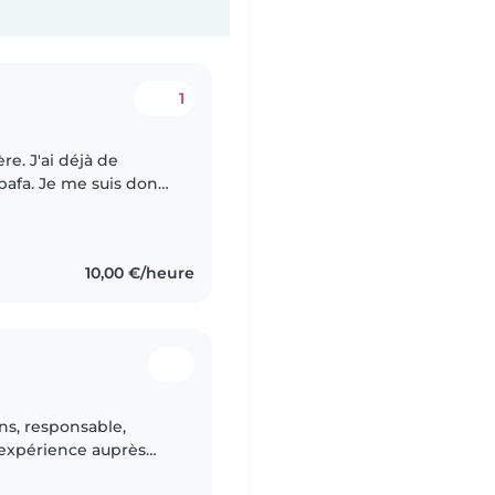
1
re. J'ai déjà de
 bafa. Je me suis donc
s bafa. J'ai aussi fait
10,00 €/heure
ans, responsable,
d'expérience auprès
its aux adolescents. Je