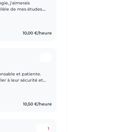
ie, j'aimerais
allèle de mes études.
ardé les enfants des
10,00 €/heure
onsable et patiente.
er à leur sécurité et à
, ponctuelle et à
10,50 €/heure
1