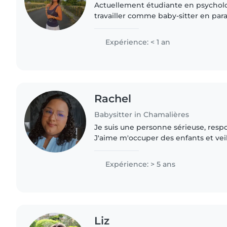
Actuellement étudiante en psycholog
travailler comme baby-sitter en par
J'ai déjà de l'expérience en ayant g
amis de mes parents...
Expérience: < 1 an
Rachel
Babysitter in Chamalières
Je suis une personne sérieuse, resp
J'aime m'occuper des enfants et veill
leur bien-être. Je sais être attentive
l'écoute..
Expérience: > 5 ans
Liz