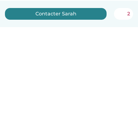
Contacter Sarah
2
Français
Comment ça marche
Aide
Conditions et confidentialité
Tarifs
Coordonnées de l'entreprise
Babysits pour les entreprises