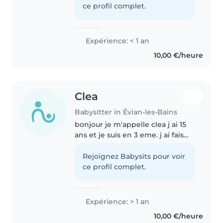
responsable,j aime m'occuper
ce profil complet.
des enfants et je suis trilingue..
Expérience: < 1 an
10,00 €/heure
Clea
Babysitter in Évian-les-Bains
bonjour je m'appelle clea j ai 15
ans et je suis en 3 eme. j ai fais
un stage en crèche et j en est
été très contente. J'adore les
Rejoignez Babysits pour voir
enfants et aime beaucoup jouer
ce profil complet.
avec eux , leur faire..
Expérience: > 1 an
10,00 €/heure