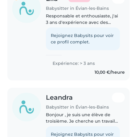
Babysitter in Évian-les-Bains
Responsable et enthousiaste, j'ai
3 ans d'expérience avec des
enfants de tous âges, incluant
des besoins spécifiques variés.
Rejoignez Babysits pour voir
Passionnée par les activités
ce profil complet.
créatives et la lecture, je..
Expérience: > 3 ans
10,00 €/heure
Leandra
Babysitter in Évian-les-Bains
Bonjour , je suis une élève de
troisième. Je cherche un travail
pour pouvoir me payer ma robe
du bal de fin d'année . Je suis
Rejoignez Babysits pour voir