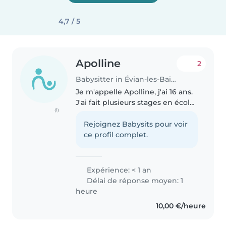
4,7 / 5
Apolline
2
Babysitter in Évian-les-Bains
Je m'appelle Apolline, j'ai 16 ans.
J'ai fait plusieurs stages en école
(1)
maternelle durant lesquels j'ai su
aider les enfants lors de
Rejoignez Babysits pour voir
différentes activités. J'aimerai
ce profil complet.
faire de mon métier..
Expérience: < 1 an
Délai de réponse moyen: 1
heure
10,00 €/heure