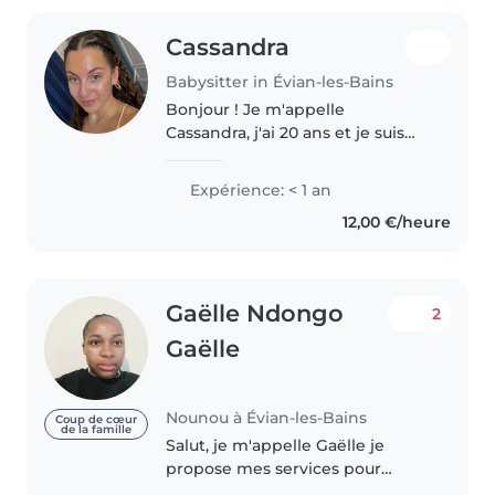
Cassandra
Babysitter in Évian-les-Bains
Bonjour ! Je m'appelle
Cassandra, j'ai 20 ans et je suis
étudiante en soins infirmiers et
sérieuse, bienveillante et
Expérience: < 1 an
responsable. J'ai l'habitude du
12,00 €/heure
contact avec les enfants et je..
Gaëlle Ndongo
2
Gaëlle
Nounou à Évian-les-Bains
Coup de cœur
de la famille
Salut, je m'appelle Gaëlle je
propose mes services pour
garder vos enfants j'ai 3 ans