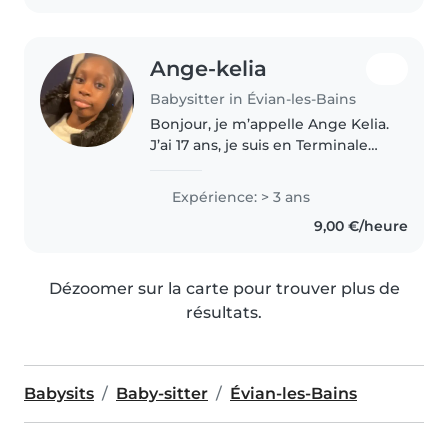
Ange-kelia
Babysitter in Évian-les-Bains
Bonjour, je m’appelle Ange Kelia.
J’ai 17 ans, je suis en Terminale
générale et j’essaie de me faire
un peu d’argent pour financer
Expérience: > 3 ans
mon permis de conduire. Je suis
9,00 €/heure
d’origine franco-ivoirienne..
Dézoomer sur la carte pour trouver plus de
résultats.
Babysits
Baby-sitter
Évian-les-Bains