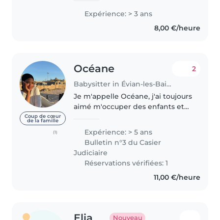
d'expérience avec des enfants
Expérience: > 3 ans
en bas âge, et 1 ans d'expérience
8,00 €/heure
avec des enfants malades
handicap..
Océane
2
Babysitter in Évian-les-Bains
Je m'appelle Océane, j'ai toujours
aimé m'occuper des enfants et
créer avec eux des moments de
Coup de cœur
de la famille
jeu, de rire et d'apprentissage.
Expérience: > 5 ans
(1)
J'ai déjà eu plusieurs expériences
Bulletin n°3 du Casier
dans la garde d'enfants..
Judiciaire
Réservations vérifiées: 1
11,00 €/heure
Elia
Nouveau