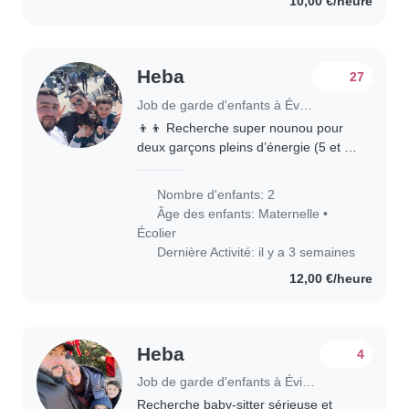
10,00 €/heure
Heba
27
Job de garde d'enfants à Évian-les-Bains
👦👦 Recherche super nounou pour
deux garçons pleins d’énergie (5 et 7
ans) ! Nous cherchons une personne
sympa, fiable et dynamique pour
Nombre d'enfants: 2
récupérer nos deux aventuriers après
Âge des enfants:
Maternelle
•
l’école..
Écolier
Dernière Activité: il y a 3 semaines
12,00 €/heure
Heba
4
Job de garde d'enfants à Évian-les-Bains
Recherche baby-sitter sérieuse et