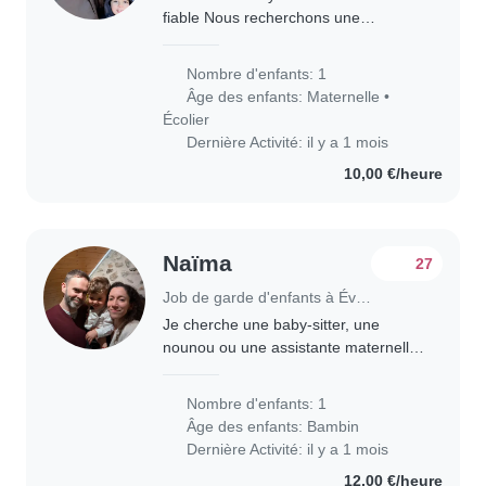
fiable Nous recherchons une
personne de confiance pour
s'occuper de nos deux garçons de 6
Nombre d'enfants: 1
et 8 ans. 📅 Horaires : 3 soirs par
Âge des enfants:
Maternelle
•
semaine : récupération..
Écolier
Dernière Activité: il y a 1 mois
10,00 €/heure
Naïma
27
Job de garde d'enfants à Évian-les-Bains
Je cherche une baby-sitter, une
nounou ou une assistante maternelle
de confiance pour prendre soin de
mon fils de 2 ans. C'est un enfant
Nombre d'enfants: 1
énergique, curieux et amical. Je
Âge des enfants:
Bambin
préfère que..
Dernière Activité: il y a 1 mois
12,00 €/heure