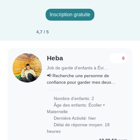
Inscription gratuite
4,7 / 5
Heba
6
Job de garde d'enfants à Évian-les-Bains
📢 Recherche une personne de
confiance pour garder mes deux
garçons 👦👦 Je recherche une
personne sérieuse, bienveillante et
Nombre d'enfants: 2
fiable pour s'occuper de mes deux fils
Âge des enfants:
Écolier
•
âgés de 5 et 7 ans...
Maternelle
Dernière Activité: hier
Délai de réponse moyen: 18
heures