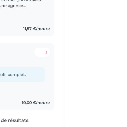
c une agence
à domicile de 2021 à
11,57 €/heure
1
ofil complet.
10,00 €/heure
de résultats.