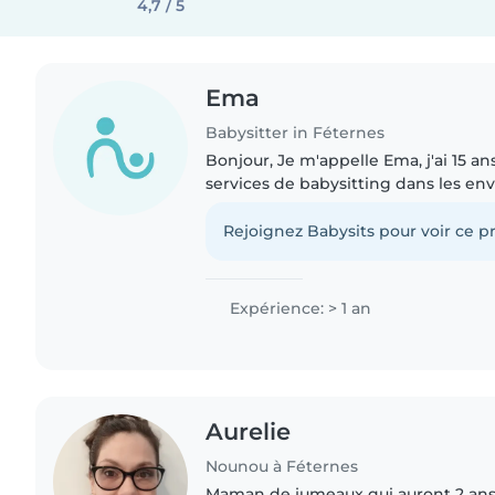
4,7 / 5
Ema
Babysitter in Féternes
Bonjour, Je m'appelle Ema, j'ai 15 ans et je propose mes
services de babysitting dans les env
responsable et motivée, j'aime be
enfants et veiller..
Rejoignez Babysits pour voir ce pr
Expérience: > 1 an
Aurelie
Nounou à Féternes
Maman de jumeaux qui auront 2 ans en