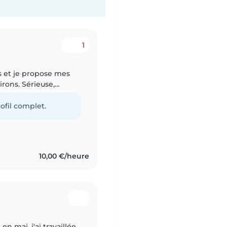
1
irons. Sérieuse,
aucoup m'occuper des
ofil complet.
10,00 €/heure
 mai, j'ai travaillée