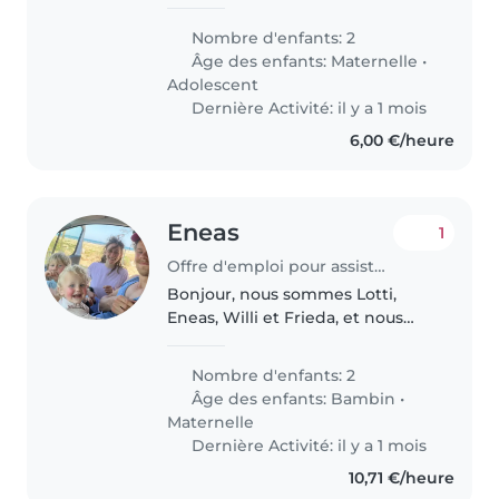
pour s'occuper de nos deux
enfants, un enfant en âge
Nombre d'enfants: 2
préscolaire et un adolescent. Nos
Âge des enfants:
Maternelle
•
enfants sont énergiques,
Adolescent
amicaux..
Dernière Activité: il y a 1 mois
6,00 €/heure
Eneas
1
Offre d'emploi pour assistante maternelle à Traversères
Bonjour, nous sommes Lotti,
Eneas, Willi et Frieda, et nous
venons d'Allemagne. Nous vivons
depuis quelques années dans
Nombre d'enfants: 2
une petite ferme où nous
Âge des enfants:
Bambin
•
cultivons des plantes
Maternelle
médicinales...
Dernière Activité: il y a 1 mois
10,71 €/heure