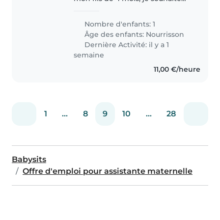
reprendre une activité
professionnelle mi-juillet à
Nombre d'enfants: 1
temps partiel et à partir d'août à
Âge des enfants:
Nourrisson
temps plein Je préfère les baby-
Dernière Activité: il y a 1
sitter..
semaine
11,00 €/heure
1
...
8
9
10
...
28
Babysits
Offre d'emploi pour assistante maternelle