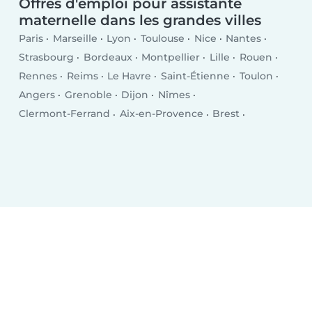
Offres d'emploi pour assistante
maternelle dans les grandes villes
Paris
Marseille
Lyon
Toulouse
Nice
Nantes
Strasbourg
Bordeaux
Montpellier
Lille
Rouen
Rennes
Reims
Le Havre
Saint-Étienne
Toulon
Angers
Grenoble
Dijon
Nîmes
Clermont-Ferrand
Aix-en-Provence
Brest
Le Mans
Amiens
Tours
Limoges
Villeurbanne
Besançon
Metz
Orléans
Mulhouse
Montreuil
Perpignan
Caen
Boulogne-Billancourt
Nancy