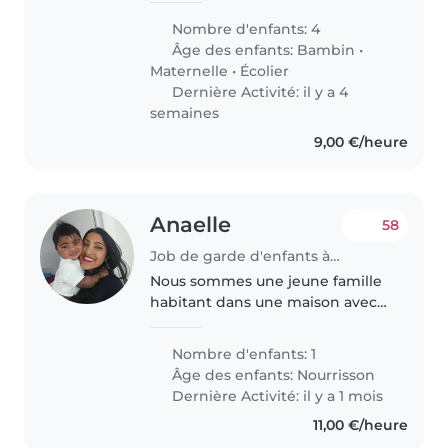
enfants chez nous. Nos enfants
Nombre d'enfants: 4
sont énergiques, bavards et
Âge des enfants:
Bambin
•
joueurs. Nous avons besoin de
Maternelle
•
Écolier
quelqu'un..
Dernière Activité: il y a 4
semaines
9,00 €/heure
Anaelle
58
Job de garde d'enfants à Chelles
Nous sommes une jeune famille
habitant dans une maison avec
jardin Mon époux est directeur
associatif et je travaille en école
Nombre d'enfants: 1
d'ingénieur. Nous aurions besoin
Âge des enfants:
Nourrisson
de quelqu'un qui viendrait..
Dernière Activité: il y a 1 mois
11,00 €/heure