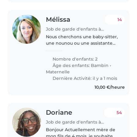
Mélissa
14
Job de garde d'enfants à Antran
Nous cherchons une baby-sitter,
une nounou ou une assistante
maternelle pour s'occuper de
mon fils en bas âge. il est
Nombre d'enfants: 2
énergiques, joueurs et
Âge des enfants:
Bambin
•
affectueux. Nous avons un chien
Maternelle
et trois..
Dernière Activité: il y a 1 mois
10,00 €/heure
Doriane
54
Job de garde d'enfants à Le Bourget
Bonjour Actuellement mère de
mon fils de 4 mois, je souhaite