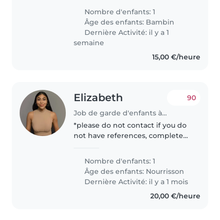
Nombre d'enfants: 1
Âge des enfants:
Bambin
Dernière Activité: il y a 1
semaine
15,00 €/heure
Elizabeth
90
Job de garde d'enfants à Paris
*please do not contact if you do
not have references, completed
education or professional
experience in child care* Hello!
Nombre d'enfants: 1
I'm a Mexican-American living in
Âge des enfants:
Nourrisson
Paris with my husband and..
Dernière Activité: il y a 1 mois
20,00 €/heure