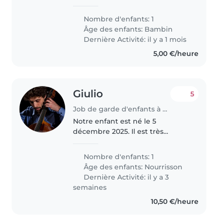
notre fille de 3 ans est : -
Respectueuse - affectueuse -
Nombre d'enfants: 1
créatif - énergique (pas
Âge des enfants:
Bambin
turbulente) - agréable (enfant,
Dernière Activité: il y a 1 mois
animaux..
5,00 €/heure
Giulio
5
Job de garde d'enfants à Leymen
Notre enfant est né le 5
décembre 2025. Il est très
curieux et aimable. Il aime jouer
et il est très énergique. Nous
Nombre d'enfants: 1
sommes tous les deux musiciens
Âge des enfants:
Nourrisson
et professeurs de musique.
Dernière Activité: il y a 3
semaines
10,50 €/heure