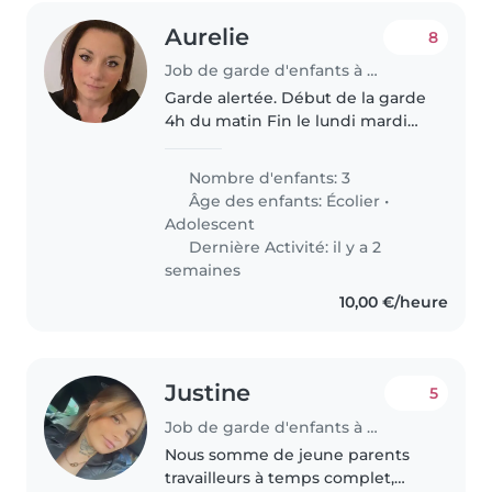
Aurelie
8
Job de garde d'enfants à Soissons
Garde alertée. Début de la garde
4h du matin Fin le lundi mardi
jeudi et vendredi 08h20 a
deposer a l'école Le mercredi
Nombre d'enfants: 3
13h30
Âge des enfants:
Écolier
•
Adolescent
Dernière Activité: il y a 2
semaines
10,00 €/heure
Justine
5
Job de garde d'enfants à La Bazoche-Gouet
Nous somme de jeune parents
travailleurs à temps complet,