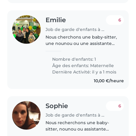
Emilie
6
Job de garde d'enfants à Gabat
Nous cherchons une baby-sitter,
une nounou ou une assistante
maternelle pour notre enfant en
âge préscolaire, énergique et
Nombre d'enfants: 1
joueur. Il adore explorer et
Âge des enfants:
Maternelle
apprendre de nouvelles choses...
Dernière Activité: il y a 1 mois
10,00 €/heure
Sophie
6
Job de garde d'enfants à Mazan
Nous recherchons une baby-
sitter, nounou ou assistante
maternelle pour garder nos 4