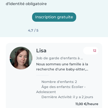
d'identité obligatoire
Inscription gratuite
4,7 / 5
Lisa
12
Job de garde d'enfants à Jacou
Nous sommes une famille à la
recherche d'une baby-sitter,
nounou ou assistante maternelle
expérimentée pour s'occuper de
Nombre d'enfants: 2
mon fils écolier. Mon fils est
Âge des enfants:
Écolier
•
affectueux, intelligent et
Adolescent
curieux...
Dernière Activité: il y a 2 jours
11,00 €/heure