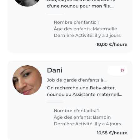
d'une nounou pour mon fils,
Sacha âgé de 3 ans maintenant
dans le cadre d'une garde
Nombre d'enfants: 1
alterné avec son papa. J'ai mon
Âge des enfants:
Maternelle
fils une semaine sur deux, du
Dernière Activité: il y a 3 jours
mercredi..
10,00 €/heure
Dani
17
Job de garde d'enfants à Cahors
On recherche une Baby-sitter,
nounou ou Assistante maternelle
de confiance pour une garde
ponctuelle de notre fille de 2 ans
Nombre d'enfants: 1
et demie. Periode : à partir de
Âge des enfants:
Bambin
lundi 7 septembre jusqu'à..
Dernière Activité: il y a 4 jours
10,58 €/heure