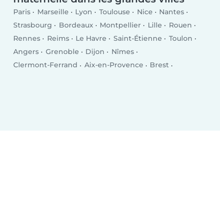
Paris
Marseille
Lyon
Toulouse
Nice
Nantes
Strasbourg
Bordeaux
Montpellier
Lille
Rouen
Rennes
Reims
Le Havre
Saint-Étienne
Toulon
Angers
Grenoble
Dijon
Nîmes
Clermont-Ferrand
Aix-en-Provence
Brest
Le Mans
Amiens
Tours
Limoges
Villeurbanne
Besançon
Metz
Orléans
Mulhouse
Montreuil
Perpignan
Caen
Boulogne-Billancourt
Nancy