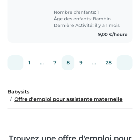
esportivo, afetuoso e curioso, ele
entende e se comunica em
Nombre d'enfants: 1
francês e português.
Âge des enfants:
Bambin
Dernière Activité: il y a 1 mois
9,00 €/heure
1
...
7
8
9
...
28
Babysits
Offre d'emploi pour assistante maternelle
Trouvez une offre d'emploi pour