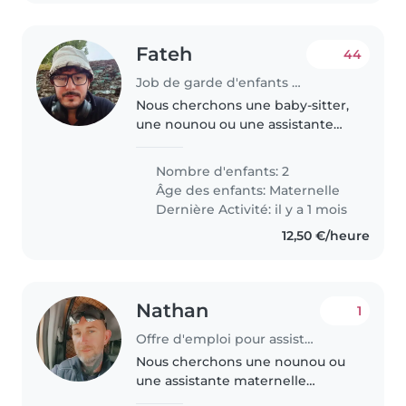
Fateh
44
Job de garde d'enfants à Rezé
Nous cherchons une baby-sitter,
une nounou ou une assistante
maternelle aimante et
responsable pour nos deux
Nombre d'enfants: 2
enfants en âge préscolaire, qui
Âge des enfants:
Maternelle
sont amicaux, joueurs et calmes.
Dernière Activité: il y a 1 mois
Idéalement,..
12,50 €/heure
Nathan
1
Offre d'emploi pour assistante maternelle à Vahl-lès-Faulquemont
Nous cherchons une nounou ou
une assistante maternelle
chaleureuse et expérimentée