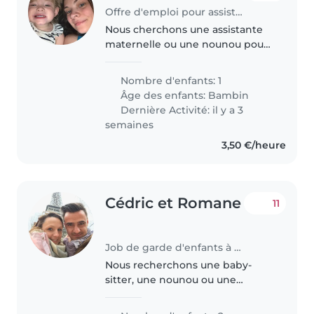
Offre d'emploi pour assistante maternelle à Bachant
Nous cherchons une assistante
maternelle ou une nounou pour
s'occuper de notre enfant de 2
ans, une petite fille très sociable,
Nombre d'enfants: 1
énergique et affectueuse. Nous
Âge des enfants:
Bambin
préférons une garde à..
Dernière Activité: il y a 3
semaines
3,50 €/heure
Cédric et Romane
11
Job de garde d'enfants à Le Barcarès
Nous recherchons une baby-
sitter, une nounou ou une
assistante maternelle aimante et
fiable pour s'occuper de nos