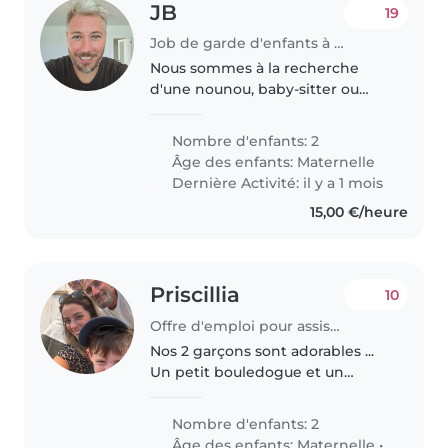
JB
19
Job de garde d'enfants à Champagnier
Nous sommes à la recherche
d'une nounou, baby-sitter ou
assistante maternelle pour
s'occuper de nos deux filles 4 et
Nombre d'enfants: 2
5 ans garde en anglais si possible
Âge des enfants:
Maternelle
et pour commencer 3h le
Dernière Activité: il y a 1 mois
mercredi..
15,00 €/heure
Priscillia
10
Offre d'emploi pour assistante maternelle à Sérignan
Nos 2 garçons sont adorables ...
Un petit bouledogue et un
persan pour vous accueillir ☺️
Nombre d'enfants: 2
Âge des enfants:
Maternelle
•