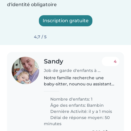
d'identité obligatoire
Inscription gratuite
4,7 / 5
Sandy
4
Job de garde d'enfants à Léning
Notre famille recherche une
baby-sitter, nounou ou assistante
maternelle aimante pour
s'occuper de notre enfant en bas
Nombre d'enfants: 1
âge, énergique et affectueux.
Âge des enfants:
Bambin
Nous préférons quelqu'un à
Dernière Activité: il y a 1 mois
l'aise..
Délai de réponse moyen: 50
minutes