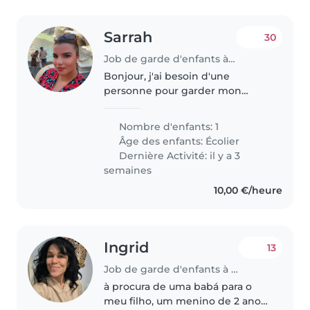
Sarrah
30
Job de garde d'enfants à Savigny-le-Temple
Bonjour, j'ai besoin d'une
personne pour garder mon
enfant quelques fois par
semaine lorsque je travaille. Il est
Nombre d'enfants: 1
scolarisé partiellement. Je vous
Âge des enfants:
Écolier
expliquerai la situation si besoin...
Dernière Activité: il y a 3
semaines
10,00 €/heure
Ingrid
13
Job de garde d'enfants à Roquebrune-Cap-Martin
à procura de uma babá para o
meu filho, um menino de 2 anos,