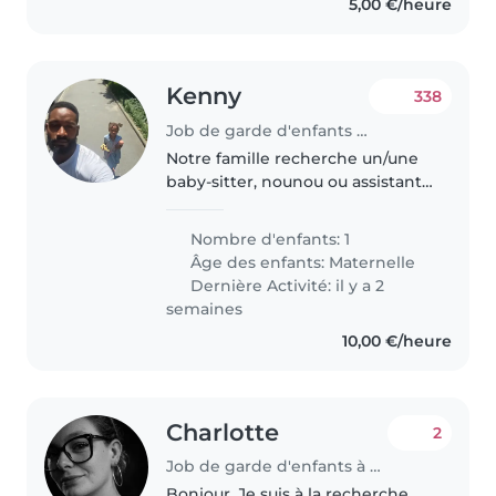
5,00 €/heure
Kenny
338
Job de garde d'enfants à Paris
Notre famille recherche un/une
baby-sitter, nounou ou assistante
maternelle de confiance pour
s'occuper de notre enfant de 4
Nombre d'enfants: 1
ans. Nous cherchons quelqu'un
Âge des enfants:
Maternelle
de débrouillard, qui se sente..
Dernière Activité: il y a 2
semaines
10,00 €/heure
Charlotte
2
Job de garde d'enfants à Longuyon
Bonjour, Je suis à la recherche