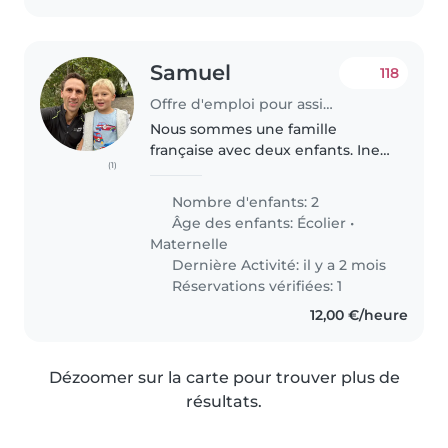
Samuel
118
Offre d'emploi pour assistante maternelle à Boulogne-Billancourt
Nous sommes une famille
française avec deux enfants. Ines
(1)
(7) Ines aime chanter et dessiner,
Hugo (5) aime être dehors ou
Nombre d'enfants: 2
jouer aux voitures. Nous
Âge des enfants:
Écolier
•
cherchons une nounou 15 à 20h
Maternelle
par..
Dernière Activité: il y a 2 mois
Réservations vérifiées: 1
12,00 €/heure
Dézoomer sur la carte pour trouver plus de
résultats.