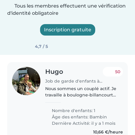
Tous les membres effectuent une vérification
d'identité obligatoire
Inscription gratuite
4,7 / 5
Hugo
50
Job de garde d'enfants à Boulogne-Billancourt
Nous sommes un couplé actif. Je
travaille à boulogne-billancourt
dans l'automobile et ma femme
travaille dans la recherche à
Nombre d'enfants: 1
l'institut Pasteur. Nous avons un
Âge des enfants:
Bambin
chat très calme et gentil...
Dernière Activité: il y a 1 mois
10,66 €/heure