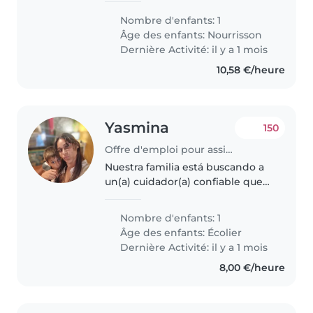
secteur ou pas trop loin pour les
Nombre d'enfants: 1
lundi et mardi de 10h30 à 16h30
Âge des enfants:
Nourrisson
pour mon bébé de 6 mois..
Dernière Activité: il y a 1 mois
10,58 €/heure
Yasmina
150
Offre d'emploi pour assistante maternelle à Strasbourg
Nuestra familia está buscando a
un(a) cuidador(a) confiable que
pueda cuidar de nuestra hija de
edad escolar. Es una niña
Nombre d'enfants: 1
enérgica, curiosa y deportiva que
Âge des enfants:
Écolier
necesita atención y diversión...
Dernière Activité: il y a 1 mois
8,00 €/heure