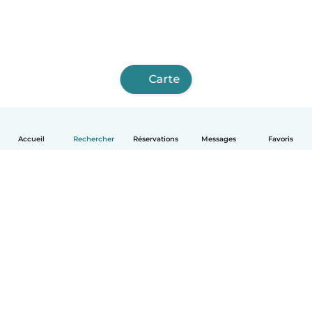
Carte
Accueil
Rechercher
Réservations
Messages
Favoris
Français
Comment ça marche
Aide
Conditions et confidentialité
Tarifs