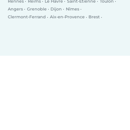
Rennes
Reims
Le Havre
Saint-Étienne
Toulon
Angers
Grenoble
Dijon
Nîmes
Clermont-Ferrand
Aix-en-Provence
Brest
Le Mans
Amiens
Tours
Limoges
Villeurbanne
Besançon
Metz
Orléans
Mulhouse
Montreuil
Perpignan
Caen
Boulogne-Billancourt
Nancy