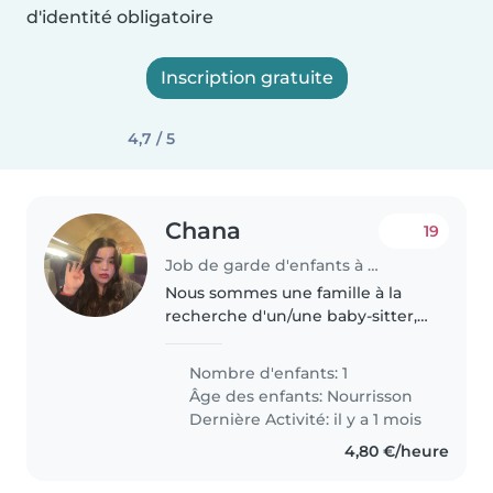
d'identité obligatoire
Inscription gratuite
4,7 / 5
Chana
19
Job de garde d'enfants à Gisors
Nous sommes une famille à la
recherche d'un/une baby-sitter,
nounou ou assistante maternelle
pour prendre soin de notre petit
Nombre d'enfants: 1
garçon d'un an. Notre fils est
Âge des enfants:
Nourrisson
curieux, affectueux et..
Dernière Activité: il y a 1 mois
4,80 €/heure