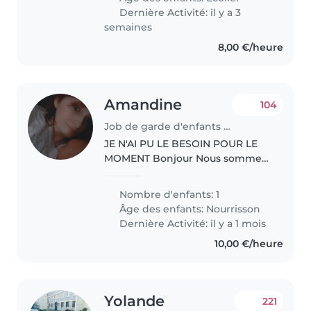
aussi besoin que cette..
Dernière Activité: il y a 3
semaines
8,00 €/heure
Amandine
104
Job de garde d'enfants à Lille
JE N'AI PU LE BESOIN POUR LE
MOMENT Bonjour Nous sommes
un couple ensemble depuis plus
de 10 ans, âgés de 27 et 29 ans.
Nombre d'enfants: 1
Je suis aide-soignante et mon
Âge des enfants:
Nourrisson
conjoint est agent de sécurité...
Dernière Activité: il y a 1 mois
10,00 €/heure
Yolande
221