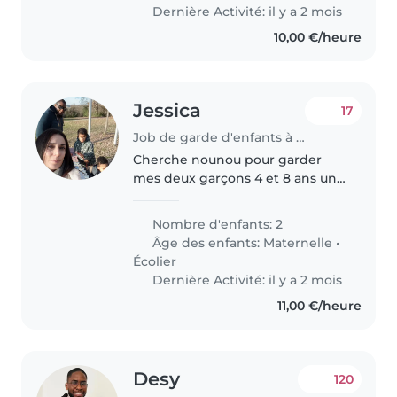
vivre je recherche..
Dernière Activité: il y a 2 mois
10,00 €/heure
Jessica
17
Job de garde d'enfants à Saint Christol les Alès
Cherche nounou pour garder
mes deux garçons 4 et 8 ans un
samedi sur deux environ.
Journée de 10h horaires variables
Nombre d'enfants: 2
entre 7h et 19h. Contrat cdi.
Âge des enfants:
Maternelle
•
Besoin de quelqu'un de fiable
Écolier
disponible..
Dernière Activité: il y a 2 mois
11,00 €/heure
Desy
120