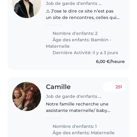
Job de garde d'enfants à Le Mans
⚠️ J’ose le dire ce site n’est pas
un site de rencontres, celles qui
pensent le contraire merci de
passer votre chemin . Bonjour !
Nombre d'enfants: 2
Nous sommes une petite famille
Âge des enfants:
Bambin
•
chaleureuse et aimante,..
Maternelle
Dernière Activité: il y a 3 jours
6,00 €/heure
Camille
251
Job de garde d'enfants à Roubaix
Notre famille recherche une
assistante maternelle/ baby
Sitter fiable pour s'occuper de
notre petit garçon Henri qui aura
Nombre d'enfants: 1
3 ans en novembre prochain .
Âge des enfants:
Maternelle
Nous cherchons quelqu'un qui..