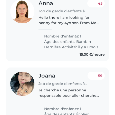
Anna
45
Job de garde d'enfants à Cannes
Hello there I am looking for
nanny for my 4yo son From May
till August or until November
Energetic Creative Intelligent
Nombre d'enfants: 1
Polite With good English
Âge des enfants:
Bambin
Dernière Activité: il y a 1 mois
15,00 €/heure
Joana
59
Job de garde d'enfants à Thionville
Je cherche une personne
responsable pour aller chercher
mon fils à l'école, lui donner son
déjeuner et le ramener à l'école
Nombre d'enfants: 1
après la pause de midi. J'aurais
Âge des enfants:
Écolier