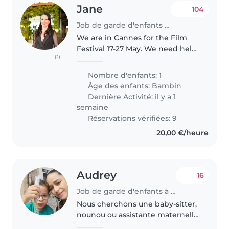
Jane
104
Job de garde d'enfants à Cannes
We are in Cannes for the Film
Festival 17-27 May. We need help
(2)
with our little girl, she is 4 years
old, whilst we work- she’s very
Nombre d'enfants: 1
sweet and happy girl. We will be
Âge des enfants:
Bambin
nearby just busy!..
Dernière Activité: il y a 1
semaine
Réservations vérifiées: 9
20,00 €/heure
Audrey
16
Job de garde d'enfants à Thézan-lès-Béziers
Nous cherchons une baby-sitter,
nounou ou assistante maternelle
pour notre enfant, un(e) petit(e)