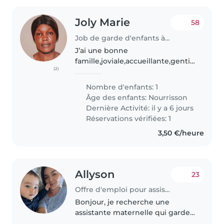
Joly Marie
58
Job de garde d'enfants à Amiens
J’ai une bonne
famille,joviale,accueillante,gentille,sociale
(2)
Qui sait prendre en charge une
personne étranger dans sa
Nombre d'enfants: 1
globalité. Une famille qui a un
Âge des enfants:
Nourrisson
esprit d’équipe,qui sert faire..
Dernière Activité: il y a 6 jours
Réservations vérifiées: 1
3,50 €/heure
Allyson
23
Offre d'emploi pour assistante maternelle à Toulon
Bonjour, je recherche une
assistante maternelle qui garde
les enfants chez elle dans mon