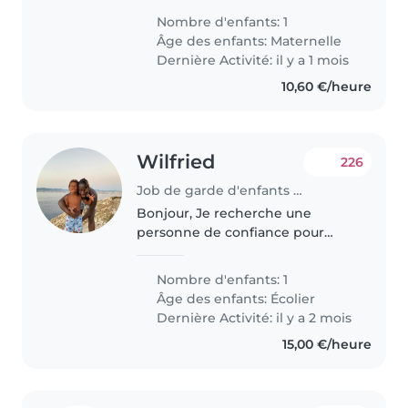
de 5 ans, plein(e) d'énergie,
Nombre d'enfants: 1
curieux(se) et affectueux(se).
Âge des enfants:
Maternelle
Nous sommes une famille..
Dernière Activité: il y a 1 mois
10,60 €/heure
Wilfried
226
Job de garde d'enfants à Marseille
Bonjour, Je recherche une
personne de confiance pour
s'occuper de mon fils Yaël (8 ans)
à mon domicile à Marseille. 👶
Nombre d'enfants: 1
Missions : • Surveillance le matin •
Âge des enfants:
Écolier
Préparer le petit-déjeuner..
Dernière Activité: il y a 2 mois
15,00 €/heure