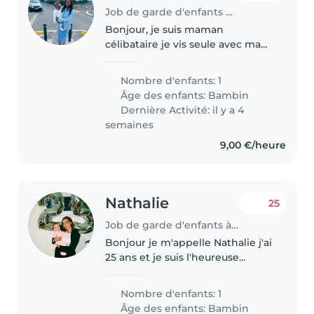
Job de garde d'enfants à Argenteuil
Bonjour, je suis maman
célibataire je vis seule avec ma
fille de 2 ans. Je suis hôtesse de
caisse dont je commence tôt et
Nombre d'enfants: 1
finis tard souvent j’ai besoin de
Âge des enfants:
Bambin
babysitting ou nounou pour..
Dernière Activité: il y a 4
semaines
9,00 €/heure
Nathalie
25
Job de garde d'enfants à Lansargues
Bonjour je m'appelle Nathalie j'ai
25 ans et je suis l'heureuse
maman d'Alba 13 mois qui et une
petite fille curieuse, affectueuse,
Nombre d'enfants: 1
sociables, aventurière, et facile à
Âge des enfants:
Bambin