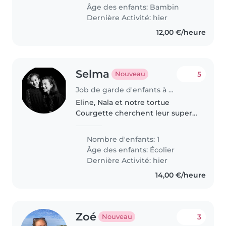
Âge des enfants:
Bambin
Dernière Activité: hier
12,00 €/heure
Selma
5
Nouveau
Job de garde d'enfants à Paris
Eline, Nala et notre tortue
Courgette cherchent leur super
copilote ! 🐶🐢🎒 Bonjour ! Nous
recherchons une personne
Nombre d'enfants: 1
fiable, douce, ponctuelle et
Âge des enfants:
Écolier
pleine de bonne humeur pour
Dernière Activité: hier
accompagner..
14,00 €/heure
Zoé
3
Nouveau