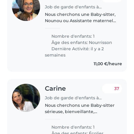
Job de garde d'enfants à Paris
Nous cherchons une Baby-sitter,
Nounou ou Assistante maternelle
fiable pour s'occuper de notre
bébé de 11 mois pour 1 semaine
Nombre d'enfants: 1
en août et potentiellement aussi
Âge des enfants:
Nourrisson
de manière continue
Dernière Activité: il y a 2
ponctuellement..
semaines
11,00 €/heure
Carine
37
Job de garde d'enfants à Paris
Nous cherchons une Baby-sitter
sérieuse, bienveillante,
attentionnée et expérimentée
pour s'occuper de notre fille de 6
Nombre d'enfants: 1
ans affectueuse, vive et curieuse.
Âge des enfants:
Écolier