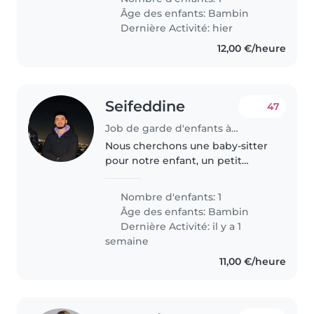
or evening. If you are able to
Âge des enfants:
Bambin
commit to helping us for..
Dernière Activité: hier
12,00 €/heure
Seifeddine
47
Job de garde d'enfants à Paris
Nous cherchons une baby-sitter
pour notre enfant, un petit
garçon de 2 ans, curieux, amical
et bavard. Nous préférons une
Nombre d'enfants: 1
garde à votre domicile. N'hésitez
Âge des enfants:
Bambin
pas à me contacter pour..
Dernière Activité: il y a 1
semaine
11,00 €/heure