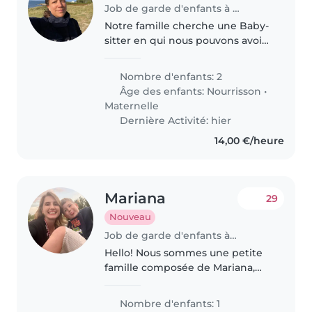
Job de garde d'enfants à Paris
Notre famille cherche une Baby-
sitter en qui nous pouvons avoir
confiance pour s'occuper de nos
deux enfants énergiques, l'un un
Nombre d'enfants: 2
bébé et l'autre d'âge préscolaire.
Âge des enfants:
Nourrisson
•
N'hésitez pas à..
Maternelle
Dernière Activité: hier
14,00 €/heure
Mariana
29
Nouveau
Job de garde d'enfants à Paris
Hello! Nous sommes une petite
famille composée de Mariana,
maman brésilienne, et de Victor,
5 ans. Nous habitons dans le 19e
Nombre d'enfants: 1
arrondissement de Paris, dans