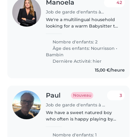
Manoela
42
Job de garde d'enfants à Paris
We're a multilingual household
looking for a warm Babysitter to
care for our 2 playful children—a
baby and a toddler. We are
Nombre d'enfants: 2
visiting paris for a few days so
Âge des enfants:
Nourrisson
•
needs a babysitter for..
Bambin
Dernière Activité: hier
15,00 €/heure
Paul
3
Nouveau
Job de garde d'enfants à Paris
We have a sweet natured boy
who often is happy playing by
himself, as well as going to the
park.
Nombre d'enfants: 1