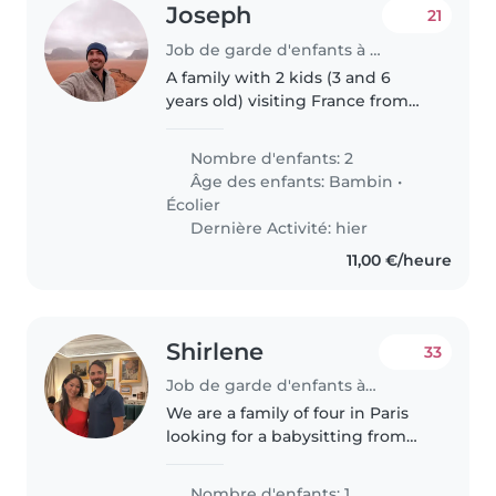
Joseph
21
Job de garde d'enfants à Paris
A family with 2 kids (3 and 6
years old) visiting France from
the United States
Nombre d'enfants: 2
Âge des enfants:
Bambin
•
Écolier
Dernière Activité: hier
11,00 €/heure
Shirlene
33
Job de garde d'enfants à Paris
We are a family of four in Paris
looking for a babysitting from
Aug 6-19th everyday. We are
looking for a few hours daytime
Nombre d'enfants: 1