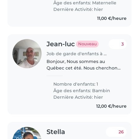
Âge des enfants:
Maternelle
un quartier agréable et..
Dernière Activité: hier
11,00 €/heure
Jean-luc
3
Nouveau
Job de garde d'enfants à Paris
Bonjour, Nous sommes au
Québec cet été. Nous cherchons
des nounous du soir à Montréal
le week-end prochain . Merci
Nombre d'enfants: 1
Âge des enfants:
Bambin
Dernière Activité: hier
12,00 €/heure
Stella
26