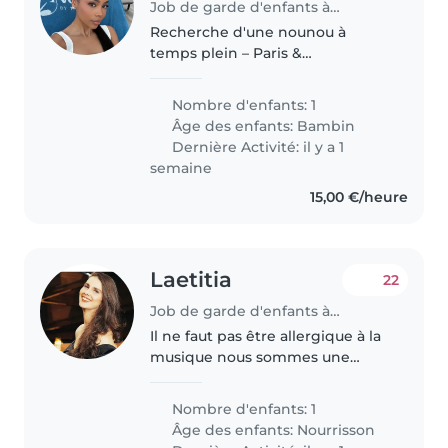
Job de garde d'enfants à Paris
Recherche d'une nounou à
temps plein – Paris &
déplacements Je suis à la
recherche d'une nounou à
Nombre d'enfants: 1
temps plein pour mon fils de 2
Âge des enfants:
Bambin
ans. Nous vivons entre Paris et
Dernière Activité: il y a 1
l'étranger. En règle..
semaine
15,00 €/heure
Laetitia
22
Job de garde d'enfants à Paris
Il ne faut pas être allergique à la
musique nous sommes une
famille de musiciens, c'est aussi
pour des baby-sitting pendant
Nombre d'enfants: 1
les répé
Âge des enfants:
Nourrisson