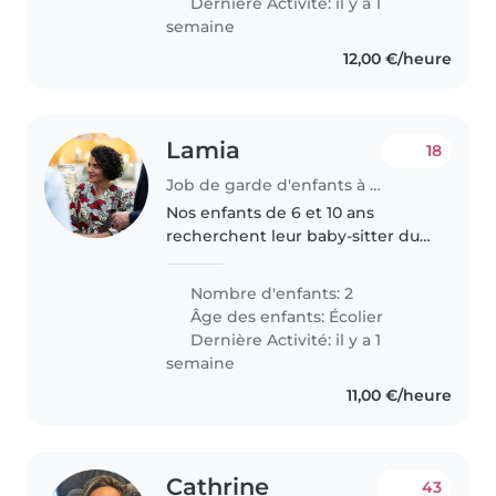
Dernière Activité: il y a 1
semaine
12,00 €/heure
Lamia
18
Job de garde d'enfants à Paris
Nos enfants de 6 et 10 ans
recherchent leur baby-sitter du
tonnerre pour l'année scolaire à
venir Il s'agit de les récupérer les
Nombre d'enfants: 2
lundis, mardis et jeudis à l'école à
Âge des enfants:
Écolier
16h30 jusqu'à..
Dernière Activité: il y a 1
semaine
11,00 €/heure
Cathrine
43