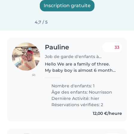
Inscription gratuite
4,7 / 5
Pauline
33
Job de garde d'enfants à Paris
Hello We are a family of three.
My baby boy is almost 6 months
(2)
old and He is such a Nice and fun
baby . Always Smiling and He
Nombre d'enfants: 1
loves kisses and laughing .
Âge des enfants:
Nourrisson
Dernière Activité: hier
Réservations vérifiées: 2
12,00 €/heure